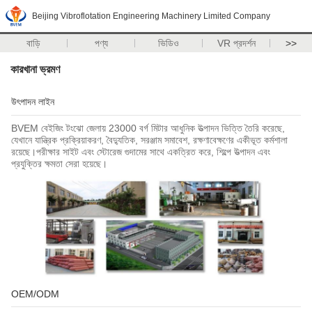
Beijing Vibroflotation Engineering Machinery Limited Company
বাড়ি
পণ্য
ভিডিও
VR প্রদর্শন
>>
কারখানা ভ্রমণ
উৎপাদন লাইন
BVEM বেইজিং টংঝো জেলায় 23000 বর্গ মিটার আধুনিক উত্পাদন ভিত্তি তৈরি করেছে,
যেখানে যান্ত্রিক প্রক্রিয়াকরণ, বৈদ্যুতিক, সরঞ্জাম সমাবেশ, রক্ষণাবেক্ষণের একীভূত কর্মশালা
রয়েছে।পরীক্ষার সাইট এবং স্টোরেজ গুদামের সাথে একত্রিত করে, শিল্পে উত্পাদন এবং
প্রযুক্তির ক্ষমতা সেরা হয়েছে।
OEM/ODM