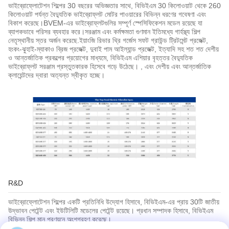
ভাইব্রোফ্লোটেশন শিল্পের 30 বছরের অভিজ্ঞতার সাথে, বিভিইএম 30 কিলোওয়াট থেকে 260
কিলোওয়াট পর্যন্ত বৈদ্যুতিক ভাইব্রোফ্লট মোটর পাওয়ারের বিভিন্ন ধরণের গবেষণা এবং
বিকাশ করেছে।BVEM-এর ভাইব্রোফ্লটগুলির সম্পূর্ণ স্পেসিফিকেশন মডেল রয়েছে যা
ব্যাপকভাবে পরিসর ব্যবহার করে।সরঞ্জাম এবং কর্মক্ষমতা গুণমান ইতিমধ্যে গার্হস্থ্য শিল্প
নেতৃস্থানীয় স্তর অর্জন করেছে.ইয়াংজি রিভার থ্রি গর্জেস সফট গ্রাউন্ড ট্রিটমেন্ট প্রজেক্ট,
হংকং-ঝুহাই-ম্যাকাও ব্রিজ প্রজেক্ট, দুবাই পাম আইল্যান্ড প্রজেক্ট, ইত্যাদি সহ শত শত দেশীয়
ও আন্তর্জাতিক প্রকল্পের প্রয়োগের মাধ্যমে, বিভিইএম এশিয়ার বৃহত্তর বৈদ্যুতিক
ভাইব্রোফ্লট সরঞ্জাম প্রস্তুতকারক হিসেবে গড়ে উঠেছে। , এবং দেশীয় এবং আন্তর্জাতিক
ক্লায়েন্টদের দ্বারা অত্যন্ত স্বীকৃত হচ্ছে।
R&D
ভাইব্রোফ্লোটেশন শিল্পের একটি প্রতিনিধি উদ্যোগ হিসাবে, বিভিইএম-এর প্রায় 30টি জাতীয়
উদ্ভাবন পেটেন্ট এবং ইউটিলিটি মডেলের পেটেন্ট রয়েছে। প্রধান সম্পাদক হিসাবে, বিভিইএম
বিভিন্ন শিল্প মান প্রণয়নে অংশগ্রহণ করেছে।