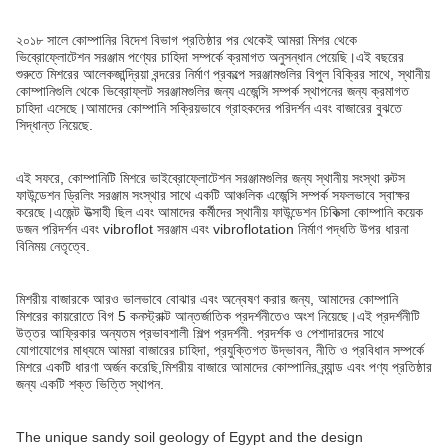
২০১৮ সালে কোম্পানির বিদেশ বিভাগ প্রতিষ্ঠার পর থেকেই আমরা মিশর থেকে
ভিব্রোফ্লোটেশন সরঞ্জাম পণ্যের চাহিদা সম্পর্কে ক্রমাগত অনুসন্ধান পেয়েছি।এই বছরের
শুরুতে মিশরের আলেকজান্দ্রিয়া বন্দরের নির্মাণ প্রকল্পে সরঞ্জামগুলির বিপুল বিক্রির সাথে, স্থানীয়
কোম্পানিগুলি থেকে ভিব্রোফ্লট সরঞ্জামগুলির জন্য এজেন্সি সম্পর্ক স্থাপনের জন্য ক্রমাগত
চাহিদা এসেছে।আমাদের কোম্পানি সক্রিয়ভাবে গ্রাহকদের পরিদর্শন এবং বাজারের বুঝতে
সিদ্ধান্ত নিয়েছে.
এই সফরে, কোম্পানিটি মিশরে ভাইব্রোফ্লোটেশন সরঞ্জামগুলির জন্য স্থানীয় সংস্থা রুটস
ফাউন্ডেশন ড্রিলিং সরঞ্জাম সংস্থার সাথে একটি আঞ্চলিক এজেন্সি সম্পর্ক সফলভাবে স্বাক্ষর
করেছে।এজেন্ট উত্সাহী ছিল এবং আমাদের কর্মীদের স্থানীয় ফাউন্ডেশন চিকিত্সা কোম্পানি কয়েক
ডজন পরিদর্শন এবং vibroflot সরঞ্জাম এবং vibroflotation নির্মাণ পদ্ধতি উপর ধারনা
বিনিময় নেতৃত্বে.
মিশরীয় বাজারকে আরও ভালভাবে বোঝার এবং অন্বেষণ করার জন্য, আমাদের কোম্পানি
মিশরের কায়রোতে বিগ 5 কনস্ট্রাক্ট আন্তর্জাতিক প্রদর্শনীতেও অংশ নিয়েছে।এই প্রদর্শনীটি
উত্তর আফ্রিকার অন্যতম প্রভাবশালী শিল্প প্রদর্শনী. প্রদর্শক ও পেশাদারদের সাথে
যোগাযোগের মাধ্যমে আমরা বাজারের চাহিদা, প্রযুক্তিগত উদ্ভাবন, নীতি ও প্রবিধান সম্পর্কে
মিশরে একটি ধারণা অর্জন করেছি,মিশরীয় বাজারে আমাদের কোম্পানির ব্র্যান্ড এবং পণ্য প্রতিষ্ঠার
জন্য একটি শক্ত ভিত্তি স্থাপন.
The unique sandy soil geology of Egypt and the design