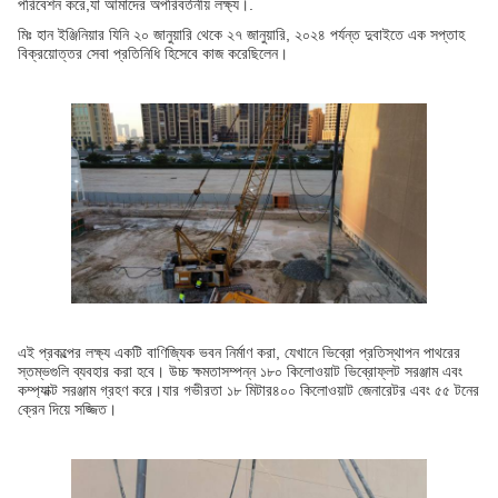
পরিবেশন করে,যা আমাদের অপরিবর্তনীয় লক্ষ্য।.
মিঃ হান ইঞ্জিনিয়ার যিনি ২০ জানুয়ারি থেকে ২৭ জানুয়ারি, ২০২৪ পর্যন্ত দুবাইতে এক সপ্তাহ
বিক্রয়োত্তর সেবা প্রতিনিধি হিসেবে কাজ করেছিলেন।
এই প্রকল্পের লক্ষ্য একটি বাণিজ্যিক ভবন নির্মাণ করা, যেখানে ভিব্রো প্রতিস্থাপন পাথরের
স্তম্ভগুলি ব্যবহার করা হবে। উচ্চ ক্ষমতাসম্পন্ন ১৮০ কিলোওয়াট ভিব্রোফ্লট সরঞ্জাম এবং
কম্প্যাক্ট সরঞ্জাম গ্রহণ করে।যার গভীরতা ১৮ মিটার৪০০ কিলোওয়াট জেনারেটর এবং ৫৫ টনের
ক্রেন দিয়ে সজ্জিত।