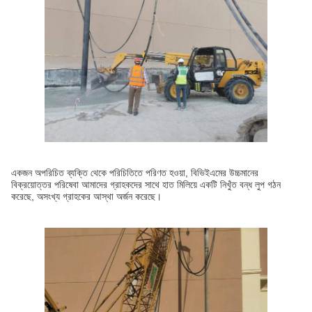
একজন অপরিচিত ব্যক্তি থেকে পরিচিতিতে পরিণত হওয়া, বিভিইএমের উচ্চমানের
বিক্রয়োত্তর পরিষেবা আমাদের গ্রাহকদের সাথে হাত মিলিয়ে একটি নিখুঁত বন্ধ লুপ গঠন
করেছে, অসংখ্য গ্রাহকের আস্থা অর্জন করেছে।