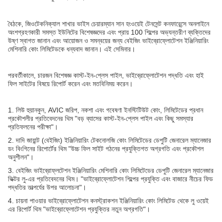
বৈঠকে, জিওটেকনিক্যাল শাখার ভাইস চেয়ারম্যান সান হংওয়েই টেনসেন্ট কনফারেন্সে অনলাইনে
অংশগ্রহণকারী সমস্ত ইউনিটের বিশেষজ্ঞদের এবং প্রায় 100 শিল্পের অভ্যন্তরীণ ব্যক্তিদের
উষ্ণ স্বাগত জানান এবং আয়োজন ও সমন্বয়ের জন্য বেইজিং ভাইব্রোফ্লোটেশন ইঞ্জিনিয়ারিং
মেশিনারি কোং লিমিটেডকে ধন্যবাদ জানান। এই সেমিনার।
পরবর্তীকালে, চারজন বিশেষজ্ঞ কাস্ট-ইন-প্লেস পাইল, ভাইব্রোফ্লোটেশন পদ্ধতি এবং হাই
ফিল সাইটের বিষয়ে রিপোর্ট করেন এবং মতবিনিময় করেন।
1. লিউ হুয়ানকুন, AVIC জরিপ, নকশা এবং গবেষণা ইনস্টিটিউট কোং, লিমিটেডের প্রধান
প্রকৌশলীর প্রতিবেদনের থিম "বড় ব্যাসের কাস্ট-ইন-প্লেস পাইল এবং কিছু সমস্যার
প্রতিফলনের পরীক্ষা"।
2. দাদি জায়ান্ট (বেইজিং) ইঞ্জিনিয়ারিং টেকনোলজি কোং লিমিটেডের ডেপুটি জেনারেল ম্যানেজার
ডং বিংগিনের রিপোর্টের থিম "উচ্চ ফিল সাইট গঠনের প্রযুক্তিগত অগ্রগতি এবং প্রকৌশল
অনুশীলন"।
3. বেইজিং ভাইব্রোফ্লটেশন ইঞ্জিনিয়ারিং মেশিনারি কোং লিমিটেডের ডেপুটি জেনারেল ম্যানেজার
ভিক্টর লু-এর প্রতিবেদনের থিম। "ভাইব্রোফ্লোটেশন শিল্পের প্রযুক্তি এবং বাজারে নীচের ফিড
পদ্ধতির তাত্পর্যের উপর আলোচনা"।
4. চায়না পাওয়ার ভাইব্রোফ্লোটেশন কনস্ট্রাকশন ইঞ্জিনিয়ারিং কোং লিমিটেড থেকে লু ওয়েই
এর রিপোর্ট থিম "ভাইব্রোফ্লোটেশন প্রযুক্তির নতুন অগ্রগতি"।