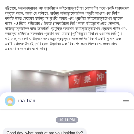
পরিশেষে, মহাব্যবস্থাপক ঝাং গুয়াংবিয়াও ভাইব্রোফ্লোটেশন কোম্পানির পক্ষে একটি সারসংক্ষেপ
বক্তৃতা করেন, বলেন যে বর্তমানে, গার্হস্থ্য ভাইব্রোফ্লোটেশন পদ্ধতি সরঞ্জাম এবং নির্মাণ
পদ্ধতি উভয় ক্ষেত্রেই দুর্দান্ত অগ্রগতি করেছে এবং প্রচলিত ভাইব্রোফ্লোটেশন গ্রাভেল
পাইল 70 মিটার গভীরতায় পৌঁছেছে (অবকাঠামো নির্মাণ লাভা হাইড্রোপাওয়ার স্টেশনের,
ভাইব্রোফ্লোটেশন বটম ডিসচার্জিং প্রযুক্তি অফশোর ভাইব্রোফ্লোটেশন গ্রেভেল পাইল এবং
কর্দমাক্ত মাটিতেও সফলভাবে প্রয়োগ করা হয়েছে (পূর্ব তিমুরের টিবা বে ওয়ার্ফের নির্মাণ)।
যাইহোক, গবেষণা ও উন্নয়ন এবং নতুন প্রযুক্তির সরঞ্জামগুলির বিকাশ একটি সুযোগ এবং
একটি চ্যালেঞ্জ উভয়ই।ভবিষ্যতে উদ্ভাবন এবং বিকাশের জন্য শিল্পের লোকেদের সাথে
একসাথে কাজ করার আশা করি।
Tina Tian
10:11 PM
Good day, what product are you looking for?