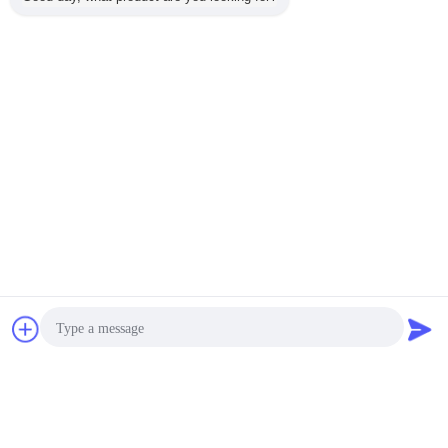
চ্যাট
উদ্ধৃতির জন্য আবেদন