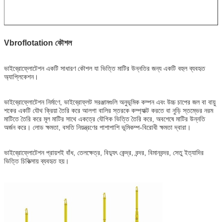
Vbroflotation কৌশল
ভাইব্রোফ্লোটেশন একটি সাধারণ কৌশল যা ভিত্তি মাটির উন্নতির জন্য একটি বহুল ব্যবহৃত
অ্যাপ্লিকেশন।
ভাইব্রোফ্লোটেশন নির্মাণে, ভাইব্রোফ্লট সরঞ্জামগুলি অনুভূমিক কম্পন এবং উচ্চ চাপের জল বা বায়ু
শকের একটি যৌথ ক্রিয়া তৈরি করে আলগা বালির স্তরকে কম্প্যাক্ট করতে বা নুড়ি স্তম্ভের নরম
মাটিতে তৈরি করে মূল মাটির সাথে একত্রে যৌগিক ভিত্তি তৈরি করে, অবশেষে মাটির উন্নতি
অর্জন করে। লোড ক্ষমতা, বসতি নিয়ন্ত্রণের পাশাপাশি ভূমিকম্প-বিরোধী ক্ষমতা দ্বারা।
ভাইব্রোফ্লোটেশন প্রায়শই বাঁধ, তেলক্ষেত্র, বিদ্যুৎ কেন্দ্র, বন্দর, বিমানবন্দর, সেতু ইত্যাদির
ভিত্তি চিকিত্সায় ব্যবহৃত হয়।