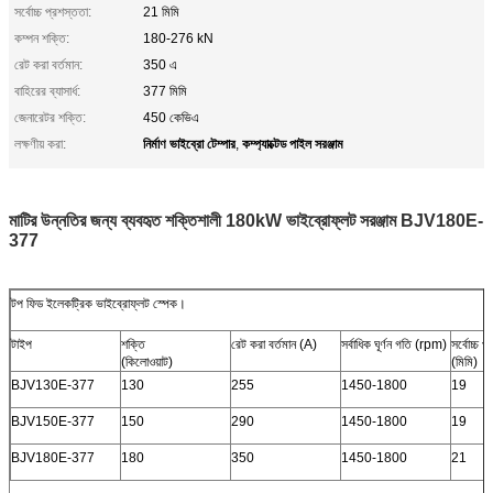
সর্বোচ্চ প্রশস্ততা:
21 মিমি
কম্পন শক্তি:
180-276 kN
রেট করা বর্তমান:
350 এ
বাহিরের ব্যাসার্ধ:
377 মিমি
জেনারেটর শক্তি:
450 কেভিএ
নির্মাণ ভাইব্রো টেম্পার
কম্প্যাক্টেড পাইল সরঞ্জাম
লক্ষণীয় করা:
,
মাটির উন্নতির জন্য ব্যবহৃত শক্তিশালী 180kW ভাইব্রোফ্লট সরঞ্জাম BJV180E-
377
টপ ফিড ইলেকট্রিক ভাইব্রোফ্লট স্পেক।
টাইপ
শক্তি
রেট করা বর্তমান (A)
সর্বাধিক ঘূর্ণন গতি (rpm)
সর্বোচ্চ প
(কিলোওয়াট)
(মিমি)
BJV130E-377
130
255
1450-1800
19
BJV150E-377
150
290
1450-1800
19
BJV180E-377
180
350
1450-1800
21