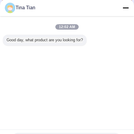
Tina Tian
ভাইব্রো কমপ্যাকশন পাইলিং
অধিক
12:02 AM
Good day, what product are you looking for?
ভিব্রো
BJV 130 E-426
গ্রাউন্ড ইমপ্রুভমেন্ট
মাটির উন্নতি নির্মাণ ভিব্রো
চীন প্রস্তু
ন পাইলিং
130kw Vibroflot
ভাইব্রো কমপ্যাকশন
ফ্লোটেশন 130
270L / মিনিট
ক ডিভাইস
সরঞ্জাম
পাইলিং ডিভাইস 426
কিলোওয়াট 377 মিমি
প্রবাহ হাই
প্রুভমেন্টের
মিমি বাইরের ব্যাস
বাইরের ব্যাস
vibroflot 
্য
কম্প্যাক্টেশন
Vibroflo
ভাষা পরিবর্তন করুন
Bengali
বাড়ি
|
আমাদের সম্পর্কে
|
আমাদের সাথে যোগাযোগ করুন
|
সাইট ম্যাপ
|
গোপনীয়তা নীতি
ডেস্কটপ দেখুন
Copyright © 2019 - 2026 Beijing Vibroflotation Engineering Machinery Limited
Company.
All rights reserved.