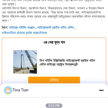
সেরা হয়েছে।
কোম্পানি বিপণন বিভাগ, প্রকৌশল বিভাগ, বিক্রয়োত্তর সেবা বিভাগ, গবেষণা ও উন্নয়ন বিভাগ
এবং অন্যান্য কার্যকরী বিভাগ স্থাপন করেছে, "উচ্চ মানের পণ্য তৈরি করা, ভাইব্রোফ্লোটেশন
শিল্পকে পরিবেশন করার লক্ষ্যে গ্রাহক এবং বাজারমুখী বৈচিত্র্যকরণ ব্যবসায়িক কৌশল বাস্তবায়নের
জন্য। "
ভাইব্রো পাইলিং সরঞ্জাম
ভাইব্রোফ্লট ড্রাইভ পাইল মেশিন
ট্যাগ:
,
,
vibroflot drive pile machine
এর সেরা মূল্য পান
ডিপ পাইলিং ইঞ্জিনিয়ারিং ভাইব্রোফ্লট ড্রাইভ পাইল
মেশিন ভাইব্রো গ্রাউন্ড ইমপ্রুভমেন্ট
চালিয়ে
Tina Tian
ভাইব্রোফ্লট সরঞ্জাম
অধিক
8:51 PM