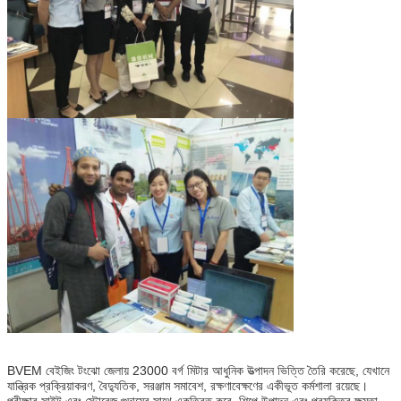
BVEM বেইজিং টংঝো জেলায় 23000 বর্গ মিটার আধুনিক উত্পাদন ভিত্তি তৈরি করেছে, যেখানে
যান্ত্রিক প্রক্রিয়াকরণ, বৈদ্যুতিক, সরঞ্জাম সমাবেশ, রক্ষণাবেক্ষণের একীভূত কর্মশালা রয়েছে।
পরীক্ষার সাইট এবং স্টোরেজ গুদামের সাথে একত্রিত করে, শিল্পে উত্পাদন এবং প্রযুক্তির ক্ষমতা