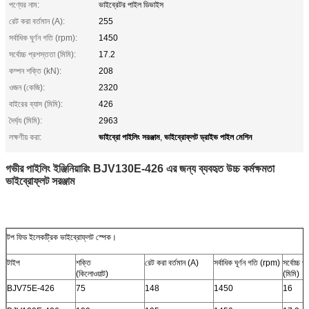
পণ্যের নাম:
ভাইব্রেটর পাইল ডিভাইস
রেট করা বর্তমান (A):
255
সর্বাধিক ঘূর্ণন গতি (rpm):
1450
সর্বোচ্চ প্রশস্ততা (মিমি):
17.2
কম্পন শক্তি (kN):
208
ওজন (কেজি):
2320
বাইরের ব্যাস (মিমি):
426
দৈর্ঘ্য (মিমি):
2963
ভাইব্রো পাইলিং সরঞ্জাম
ভাইব্রোফ্লট ড্রাইভ পাইল মেশিন
লক্ষণীয় করা:
,
গভীর পাইলিং ইঞ্জিনিয়ারিং BJV130E-426 এর জন্য ব্যবহৃত উচ্চ কর্মক্ষমতা
ভাইব্রোফ্লট সরঞ্জাম
টপ ফিড ইলেকট্রিক ভাইব্রোফ্লট স্পেক।
টাইপ
শক্তি
রেট করা বর্তমান (A)
সর্বাধিক ঘূর্ণন গতি (rpm)
সর্বোচ্চ প
(কিলোওয়াট)
(মিমি)
BJV75E-426
75
148
1450
16