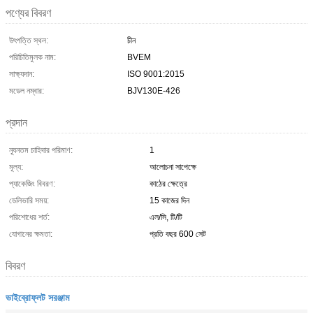
পণ্যের বিবরণ
উৎপত্তি স্থল:
চীন
পরিচিতিমুলক নাম:
BVEM
সাক্ষ্যদান:
ISO 9001:2015
মডেল নম্বার:
BJV130E-426
প্রদান
ন্যূনতম চাহিদার পরিমাণ:
1
মূল্য:
আলোচনা সাপেক্ষে
প্যাকেজিং বিবরণ:
কাঠের ক্ষেত্রে
ডেলিভারি সময়:
15 কাজের দিন
পরিশোধের শর্ত:
এল/সি, টি/টি
যোগানের ক্ষমতা:
প্রতি বছর 600 সেট
বিবরণ
ভাইব্রোফ্লট সরঞ্জাম