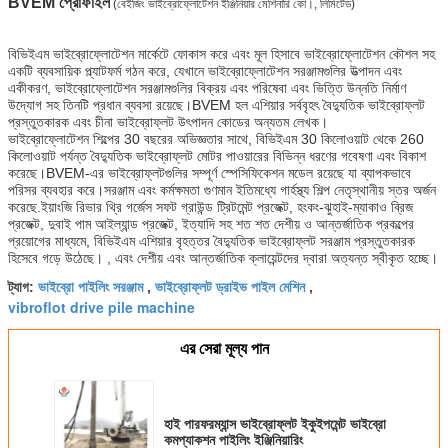
BVEM প্রোফাইল
(বেইজিং ভাইব্রোফ্লোটেশন ইঞ্জিনিয়ার মেশিনারি কো।, লিমিটেড)
বিভিইএম ভাইব্রোফ্লোটেশন মার্কেটে ফোকাস করে এবং মূল হিসাবে ভাইব্রোফ্লোটেশন কৌশল সহ
একটি ব্যবসায়িক প্ল্যাটফর্ম গঠন করে, যেখানে ভাইব্রোফ্লোটেশন সরঞ্জামগুলির উত্পাদন এবং
একীকরণ, ভাইব্রোফ্লোটেশন সরঞ্জামগুলির বিক্রয় এবং পরিষেবা এবং ভিত্তি উন্নতি নির্মাণ
উদ্যোগ সহ তিনটি প্রধান ব্যবসা রয়েছে।BVEM হল এশিয়ার সর্ববৃহৎ বৈদ্যুতিক ভাইব্রোফ্লট
প্রস্তুতকারক এবং চীনা ভাইব্রোফ্লট উৎপাদন কোডের অন্যতম লেখক।
ভাইব্রোফ্লোটেশন শিল্পের 30 বছরের অভিজ্ঞতার সাথে, বিভিইএম 30 কিলোওয়াট থেকে 260
কিলোওয়াট পর্যন্ত বৈদ্যুতিক ভাইব্রোফ্লট মোটর পাওয়ারের বিভিন্ন ধরণের গবেষণা এবং বিকাশ
করেছে।BVEM-এর ভাইব্রোফ্লটগুলির সম্পূর্ণ স্পেসিফিকেশন মডেল রয়েছে যা ব্যাপকভাবে
পরিসর ব্যবহার করে।সরঞ্জাম এবং কর্মক্ষমতা গুণমান ইতিমধ্যে গার্হস্থ্য শিল্প নেতৃস্থানীয় স্তর অর্জন
করেছে.ইয়াংজি রিভার থ্রি গর্জেস সফট গ্রাউন্ড ট্রিটমেন্ট প্রজেক্ট, হংকং-ঝুহাই-ম্যাকাও ব্রিজ
প্রজেক্ট, দুবাই পাম আইল্যান্ড প্রজেক্ট, ইত্যাদি সহ শত শত দেশীয় ও আন্তর্জাতিক প্রকল্পের
প্রয়োগের মাধ্যমে, বিভিইএম এশিয়ার বৃহত্তর বৈদ্যুতিক ভাইব্রোফ্লট সরঞ্জাম প্রস্তুতকারক
হিসেবে গড়ে উঠেছে। , এবং দেশীয় এবং আন্তর্জাতিক ক্লায়েন্টদের দ্বারা অত্যন্ত স্বীকৃত হচ্ছে।
ভাইব্রো পাইলিং সরঞ্জাম
ভাইব্রোফ্লট ড্রাইভ পাইল মেশিন
ট্যাগ:
,
,
vibroflot drive pile machine
এর সেরা মূল্য পান
হাই পারফরম্যান্স ভাইব্রোফ্লট ইকুইপমেন্ট ভাইব্রো
কমপ্যাকশন পাইলিং ইঞ্জিনিয়ারিং