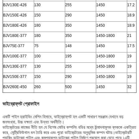
BJV130E-426
130
255
1450
17.2
BJV150E-426
150
290
1450
18.9
BJV180E-426
180
350
1450
18.9
BJV180E-377
180
350
1450-1800
21
BJV75E-377
75
148
1450
17.5
BJV100E-377
100
195
1450-1800
19
BJV130E-377
130
255
1450-1800
19
BJV150E-377
150
290
1450-1800
19
BJV260E-450
260
500
1450
32
ভাইব্রোফ্লট প্রোফাইল
একটি পাইল ড্রাইভিং মেশিন হিসাবে, ভাইব্রোফ্লট হল একটি সাধারণ সরঞ্জাম যেখানে বড়
জনসংখ্যা, উচ্চ দক্ষতা এবং উন্নত অর্থনীতি।
ভাইব্রেটরের কাজের নীতি হল যে বিশেষ মোটর কম্পলিং বডির মধ্যে উন্মাদনামূলক ব্লককে একত্রিত
করে, সেন্ট্রিফিউগাল বল তৈরি করে এবং পুরো ভাইব্রেটরের অনুভূমিক কম্পন ঘটায়।ভাইব্রেটরটি
প্যাকিং ভাইব্রো পাইল এবং কমপ্যাকশন ভাইব্রো পাইল নির্মাণে প্রয়োগ করা যেতে পারে।এটি