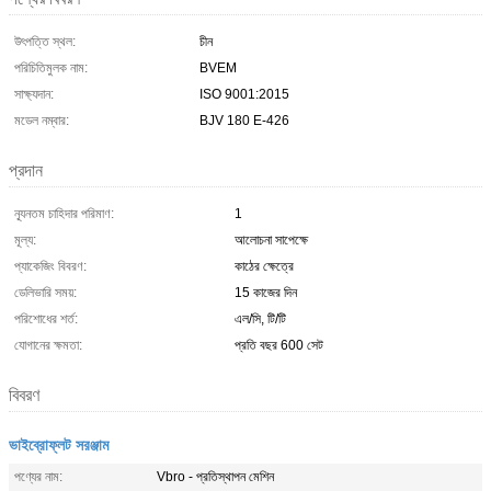
উৎপত্তি স্থল:
চীন
পরিচিতিমুলক নাম:
BVEM
সাক্ষ্যদান:
ISO 9001:2015
মডেল নম্বার:
BJV 180 E-426
প্রদান
ন্যূনতম চাহিদার পরিমাণ:
1
মূল্য:
আলোচনা সাপেক্ষে
প্যাকেজিং বিবরণ:
কাঠের ক্ষেত্রে
ডেলিভারি সময়:
15 কাজের দিন
পরিশোধের শর্ত:
এল/সি, টি/টি
যোগানের ক্ষমতা:
প্রতি বছর 600 সেট
বিবরণ
ভাইব্রোফ্লট সরঞ্জাম
পণ্যের নাম:
Vbro - প্রতিস্থাপন মেশিন