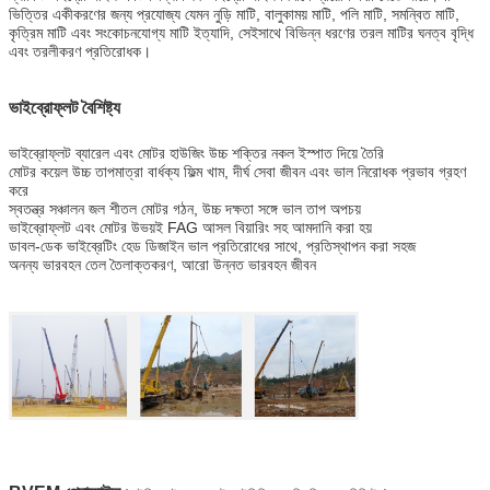
ভিত্তির একীকরণের জন্য প্রযোজ্য যেমন নুড়ি মাটি, বালুকাময় মাটি, পলি মাটি, সমন্বিত মাটি,
কৃত্রিম মাটি এবং সংকোচনযোগ্য মাটি ইত্যাদি, সেইসাথে বিভিন্ন ধরণের তরল মাটির ঘনত্ব বৃদ্ধি
এবং তরলীকরণ প্রতিরোধক।
ভাইব্রোফ্লট বৈশিষ্ট্য
ভাইব্রোফ্লট ব্যারেল এবং মোটর হাউজিং উচ্চ শক্তির নকল ইস্পাত দিয়ে তৈরি
মোটর কয়েল উচ্চ তাপমাত্রা বার্ধক্য ফিল্ম খাম, দীর্ঘ সেবা জীবন এবং ভাল নিরোধক প্রভাব গ্রহণ
করে
স্বতন্ত্র সঞ্চালন জল শীতল মোটর গঠন, উচ্চ দক্ষতা সঙ্গে ভাল তাপ অপচয়
ভাইব্রোফ্লট এবং মোটর উভয়ই FAG আসল বিয়ারিং সহ আমদানি করা হয়
ডাবল-ডেক ভাইব্রেটিং হেড ডিজাইন ভাল প্রতিরোধের সাথে, প্রতিস্থাপন করা সহজ
অনন্য ভারবহন তেল তৈলাক্তকরণ, আরো উন্নত ভারবহন জীবন