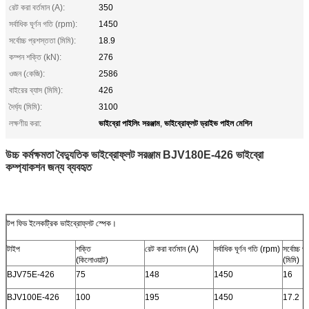
রেট করা বর্তমান (A):
350
সর্বাধিক ঘূর্ণন গতি (rpm):
1450
সর্বোচ্চ প্রশস্ততা (মিমি):
18.9
কম্পন শক্তি (kN):
276
ওজন (কেজি):
2586
বাইরের ব্যাস (মিমি):
426
দৈর্ঘ্য (মিমি):
3100
ভাইব্রো পাইলিং সরঞ্জাম
ভাইব্রোফ্লট ড্রাইভ পাইল মেশিন
লক্ষণীয় করা:
,
উচ্চ কর্মক্ষমতা বৈদ্যুতিক ভাইব্রোফ্লট সরঞ্জাম BJV180E-426 ভাইব্রো
কম্প্যাকশন জন্য ব্যবহৃত
টপ ফিড ইলেকট্রিক ভাইব্রোফ্লট স্পেক।
টাইপ
শক্তি
রেট করা বর্তমান (A)
সর্বাধিক ঘূর্ণন গতি (rpm)
সর্বোচ্চ প
(কিলোওয়াট)
(মিমি)
BJV75E-426
75
148
1450
16
BJV100E-426
100
195
1450
17.2