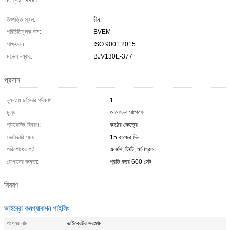
উৎপত্তি স্থল:
চীন
পরিচিতিমুলক নাম:
BVEM
সাক্ষ্যদান:
ISO 9001:2015
মডেল নম্বার:
BJV130E-377
প্রদান
ন্যূনতম চাহিদার পরিমাণ:
1
মূল্য:
আলোচনা সাপেক্ষে
প্যাকেজিং বিবরণ:
কাঠের ক্ষেত্রে
ডেলিভারি সময়:
15 কাজের দিন
পরিশোধের শর্ত:
এল/সি, টি/টি, মানিগ্রাম
যোগানের ক্ষমতা:
প্রতি বছর 600 সেট
বিবরণ
ভাইব্রো কমপ্যাকশন পাইলিং
পণ্যের নাম:
ভাইব্রেটর সরঞ্জাম