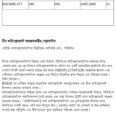
BJV180E-377
180
350
1450-1800
21
চীন ভাইব্রোফ্লট সরবরাহকারীর প্রোফাইল
বেইজিং ভাইব্রোফ্লোটেশন ইঞ্জিনিয়ার মেশিনারি কো।, লিমিটেড
চীনের ভাইব্রোফ্লোটেশন শিল্পের নেতা হিসাবে, বিভিইএম ভাইব্রোফ্লোটেশন বাজারের উপর
ফোকাস করে এবং মূল হিসাবে ভাইব্রোফ্লোটেশন কৌশল সহ একটি ব্যবসায়িক প্ল্যাটফর্ম গঠন করে,
যেখানে তিনটি প্রধান ব্যবসা রয়েছে যার মধ্যে VIBRIFLOTATION সরঞ্জামের উত্পাদন এবং
একীকরণ, ভাইব্রোফ্লোটেশন সরঞ্জাম এবং ভিত্তি উন্নতির জন্য বিক্রয় এবং পরিষেবা রয়েছে।
নির্মাণ উদ্যোগ।
BVEM হল এশিয়ার সর্ববৃহৎ বৈদ্যুতিক ভাইব্রোফ্লট প্রস্তুতকারক এবং চীনা ভাইব্রোফ্লট
উৎপাদন কোডের অন্যতম লেখক।
ভাইব্রোফ্লোটেশনের সক্রিয় পুশার এবং ভাইব্রোফ্লোটের পেশাদার সরবরাহকারী হিসাবে, বিভিইএম
ভাইব্রোফ্লটেশন অ্যাপ্লিকেশন তৈরি করেছে এবং সারা বিশ্বের 33টি দেশে ভাইব্রোফ্লট সরঞ্জাম
সরবরাহ করেছে। "আউটপারফর্ম টু সার্ভ ভাইব্রিফ্লোটেশন"-এর এন্টারপ্রাইজ মিশনের সাথে,
বিভিইএম পণ্যটি আরও বেশি করে বিস্তৃত ছিল। চমৎকার খ্যাতি সহ দেশগুলি যা উচ্চ কর্মক্ষমতা
পণ্যের উচ্চ স্বীকৃতি এবং শীর্ষ স্তরের পুরো প্রক্রিয়া পরিষেবা থেকে এসেছে।