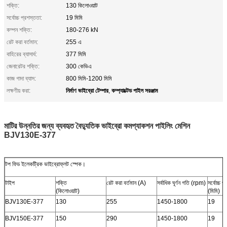
শক্তি:
130 কিলোওয়াট
সর্বোচ্চ প্রশস্ততা:
19 মিমি
কম্পন শক্তি:
180-276 kN
রেট করা বর্তমান:
255 এ
বাহিরের ব্যাসার্ধ:
377 মিমি
জেনারেটর শক্তি:
300 কেভিএ
কাজ গাদা ব্যাস:
800 মিমি-1200 মিমি
নির্মাণ ভাইব্রো টেম্পার
কম্প্যাক্টেড পাইল সরঞ্জাম
লক্ষণীয় করা:
,
মাটির উন্নতির জন্য ব্যবহৃত বৈদ্যুতিক ভাইব্রো কমপ্যাকশন পাইলিং মেশিন
BJV130E-377
টপ ফিড ইলেকট্রিক ভাইব্রোফ্লট স্পেক।
টাইপ
শক্তি
রেট করা বর্তমান (A)
সর্বাধিক ঘূর্ণন গতি (rpm)
সর্বোচ্চ প
(কিলোওয়াট)
(মিমি)
BJV130E-377
130
255
1450-1800
19
BJV150E-377
150
290
1450-1800
19