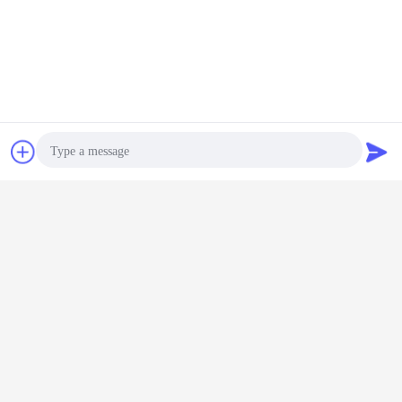
নির্মাণ ভাইব্রো টেম্পার
কম্প্যাক্টেড পাইল সরঞ্জাম
চ্যাট
উদ্ধৃতির জন্য আবেদন
ট্যাগ:
,
,
compacted pile equipment
এর সেরা মূল্য পান
Photo
মাটির উন্নতি নির্মাণ ভিব্রো ফ্লোটেশন 130
কিলোওয়াট 377 মিমি বাইরের ব্যাস
Video Call
Audio Call
চালিয়ে