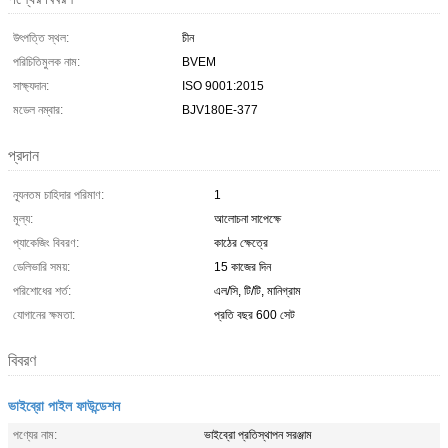
উৎপত্তি স্থল:
চীন
পরিচিতিমুলক নাম:
BVEM
সাক্ষ্যদান:
ISO 9001:2015
মডেল নম্বার:
BJV180E-377
প্রদান
ন্যূনতম চাহিদার পরিমাণ:
1
মূল্য:
আলোচনা সাপেক্ষে
প্যাকেজিং বিবরণ:
কাঠের ক্ষেত্রে
ডেলিভারি সময়:
15 কাজের দিন
পরিশোধের শর্ত:
এল/সি, টি/টি, মানিগ্রাম
যোগানের ক্ষমতা:
প্রতি বছর 600 সেট
বিবরণ
ভাইব্রো পাইল ফাউন্ডেশন
পণ্যের নাম:
ভাইব্রো প্রতিস্থাপন সরঞ্জাম