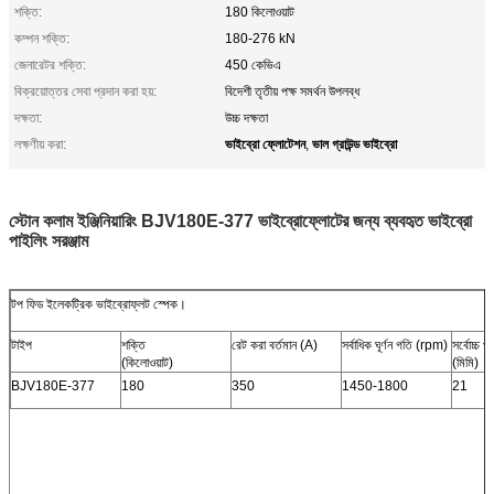
শক্তি:
180 কিলোওয়াট
কম্পন শক্তি:
180-276 kN
জেনারেটর শক্তি:
450 কেভিএ
বিক্রয়োত্তর সেবা প্রদান করা হয়:
বিদেশী তৃতীয় পক্ষ সমর্থন উপলব্ধ
দক্ষতা:
উচ্চ দক্ষতা
ভাইব্রো ফ্লোটেশন
ভাল গ্রাউন্ড ভাইব্রো
লক্ষণীয় করা:
,
স্টোন কলাম ইঞ্জিনিয়ারিং BJV180E-377 ভাইব্রোফ্লোটের জন্য ব্যবহৃত ভাইব্রো
পাইলিং সরঞ্জাম
টপ ফিড ইলেকট্রিক ভাইব্রোফ্লট স্পেক।
টাইপ
শক্তি
রেট করা বর্তমান (A)
সর্বাধিক ঘূর্ণন গতি (rpm)
সর্বোচ্চ প
(কিলোওয়াট)
(মিমি)
BJV180E-377
180
350
1450-1800
21