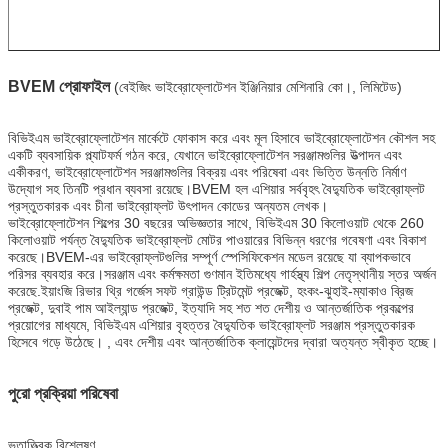
BVEM প্রোফাইল
(বেইজিং ভাইব্রোফ্লোটেশন ইঞ্জিনিয়ার মেশিনারি কো।, লিমিটেড)
বিভিইএম ভাইব্রোফ্লোটেশন মার্কেটে ফোকাস করে এবং মূল হিসাবে ভাইব্রোফ্লোটেশন কৌশল সহ
একটি ব্যবসায়িক প্ল্যাটফর্ম গঠন করে, যেখানে ভাইব্রোফ্লোটেশন সরঞ্জামগুলির উত্পাদন এবং
একীকরণ, ভাইব্রোফ্লোটেশন সরঞ্জামগুলির বিক্রয় এবং পরিষেবা এবং ভিত্তি উন্নতি নির্মাণ
উদ্যোগ সহ তিনটি প্রধান ব্যবসা রয়েছে।BVEM হল এশিয়ার সর্ববৃহৎ বৈদ্যুতিক ভাইব্রোফ্লট
প্রস্তুতকারক এবং চীনা ভাইব্রোফ্লট উৎপাদন কোডের অন্যতম লেখক।
ভাইব্রোফ্লোটেশন শিল্পের 30 বছরের অভিজ্ঞতার সাথে, বিভিইএম 30 কিলোওয়াট থেকে 260
কিলোওয়াট পর্যন্ত বৈদ্যুতিক ভাইব্রোফ্লট মোটর পাওয়ারের বিভিন্ন ধরণের গবেষণা এবং বিকাশ
করেছে।BVEM-এর ভাইব্রোফ্লটগুলির সম্পূর্ণ স্পেসিফিকেশন মডেল রয়েছে যা ব্যাপকভাবে
পরিসর ব্যবহার করে।সরঞ্জাম এবং কর্মক্ষমতা গুণমান ইতিমধ্যে গার্হস্থ্য শিল্প নেতৃস্থানীয় স্তর অর্জন
করেছে.ইয়াংজি রিভার থ্রি গর্জেস সফট গ্রাউন্ড ট্রিটমেন্ট প্রজেক্ট, হংকং-ঝুহাই-ম্যাকাও ব্রিজ
প্রজেক্ট, দুবাই পাম আইল্যান্ড প্রজেক্ট, ইত্যাদি সহ শত শত দেশীয় ও আন্তর্জাতিক প্রকল্পের
প্রয়োগের মাধ্যমে, বিভিইএম এশিয়ার বৃহত্তর বৈদ্যুতিক ভাইব্রোফ্লট সরঞ্জাম প্রস্তুতকারক
হিসেবে গড়ে উঠেছে। , এবং দেশীয় এবং আন্তর্জাতিক ক্লায়েন্টদের দ্বারা অত্যন্ত স্বীকৃত হচ্ছে।
পুরো প্রক্রিয়া পরিষেবা
ভূতাত্ত্বিক বিশ্লেষণ