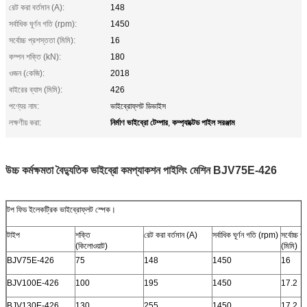
রেট করা বর্তমান (A):
148
সর্বাধিক ঘূর্ণন গতি (rpm):
1450
সর্বোচ্চ প্রশস্ততা (মিমি):
16
কম্পন শক্তি (kN):
180
ওজন (কেজি):
2018
বাইরের ব্যাস (মিমি):
426
পণ্যের নাম:
ভাইব্রোফ্লট ডিভাইস
নির্মাণ ভাইব্রো টেম্পার
কম্প্যাক্টেড পাইল সরঞ্জাম
লক্ষণীয় করা:
,
উচ্চ কর্মক্ষমতা বৈদ্যুতিক ভাইব্রো কমপ্যাকশন পাইলিং মেশিন BJV75E-426
টপ ফিড ইলেকট্রিক ভাইব্রোফ্লট স্পেক।
টাইপ
শক্তি
রেট করা বর্তমান (A)
সর্বাধিক ঘূর্ণন গতি (rpm)
সর্বোচ্চ প
(কিলোওয়াট)
(মিমি)
BJV75E-426
75
148
1450
16
BJV100E-426
100
195
1450
17.2
BJV130E-426
130
255
1450
17.2