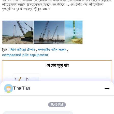
ভাইব্রোফ্লট সরঞ্জাম প্রস্তুতকারক হিসেবে গড়ে উঠেছে। , এবং দেশীয় এবং আন্তর্জাতিক
ক্লায়েন্টদের দ্বারা অত্যন্ত স্বীকৃত হচ্ছে।
নির্মাণ ভাইব্রো টেম্পার
কম্প্যাক্টেড পাইল সরঞ্জাম
ট্যাগ:
,
,
compacted pile equipment
এর সেরা মূল্য পান
গ্রাউন্ড ইমপ্রুভমেন্ট ভাইব্রো কমপ্যাকশন পাইলিং
Tina Tian
ডিভাইস 426 মিমি বাইরের ব্যাস
চালিয়ে
5:49 PM