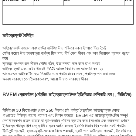
ভাইব্রোফ্লট বৈশিষ্ট্য
ভাইব্রোফ্লট ব্যারেল এবং মোটর হাউজিং উচ্চ শক্তির নকল ইস্পাত দিয়ে তৈরি
মোটর কয়েল উচ্চ তাপমাত্রা বার্ধক্য ফিল্ম খাম, দীর্ঘ সেবা জীবন এবং ভাল নিরোধক প্রভাব গ্রহণ
করে
স্বতন্ত্র সঞ্চালন জল শীতল মোটর গঠন, উচ্চ দক্ষতা সঙ্গে ভাল তাপ অপচয়
ভাইব্রোফ্লট এবং মোটর উভয়ই FAG আসল বিয়ারিং সহ আমদানি করা হয়
ডাবল-ডেক ভাইব্রেটিং হেড ডিজাইন ভাল প্রতিরোধের সাথে, প্রতিস্থাপন করা সহজ
অনন্য ভারবহন তেল তৈলাক্তকরণ, আরো উন্নত ভারবহন জীবন
BVEM প্রোফাইল (বেইজিং ভাইব্রোফ্লোটেশন ইঞ্জিনিয়ার মেশিনারি কো।, লিমিটেড)
বিভিইএম 30 কিলোওয়াট থেকে 260 কিলোওয়াট পর্যন্ত বৈদ্যুতিক ভাইব্রোফ্লট মোটর
পাওয়ারের বিভিন্ন ধরণের গবেষণা এবং বিকাশ করেছে।BVEM-এর ভাইব্রোফ্লটগুলির সম্পূর্ণ
স্পেসিফিকেশন মডেল রয়েছে যা ব্যাপকভাবে পরিসর ব্যবহার করে।সরঞ্জাম এবং কর্মক্ষমতা গুণমান
ইতিমধ্যে গার্হস্থ্য শিল্প নেতৃস্থানীয় স্তর অর্জন করেছে.ইয়াংজি রিভার থ্রি গর্জেস সফট গ্রাউন্ড
ট্রিটমেন্ট প্রজেক্ট, হংকং-ঝুহাই-ম্যাকাও ব্রিজ প্রজেক্ট, দুবাই পাম আইল্যান্ড প্রজেক্ট, ইত্যাদি সহ
শত শত দেশীয় ও আন্তর্জাতিক প্রকল্পের প্রয়োগের মাধ্যমে, বিভিইএম এশিয়ার বৃহত্তর বৈদ্যুতিক