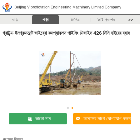
Beijing Vibroflotation Engineering Machinery Limited Company
বাড়ি
পণ্য
ভিডিও
VR প্রদর্শন
>>
গ্রাউন্ড ইমপ্রুভমেন্ট ভাইব্রো কমপ্যাকশন পাইলিং ডিভাইস 426 মিমি বাইরের ব্যাস
ভালো দাম
আমাদের সাথে যোগাযোগ করুন
পণ্যের বিবরণ