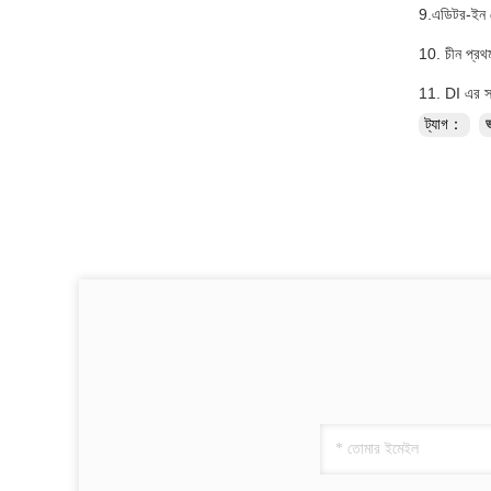
9.এডিটর-ইন শে
10. চীন প্রথম
11. DI এর সাথ
ট্যাগ：
ভ