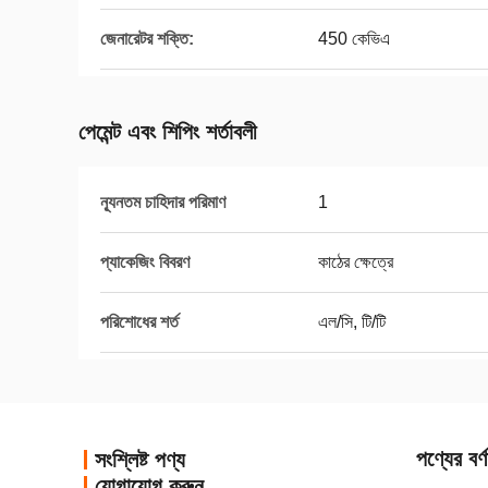
জেনারেটর শক্তি:
450 কেভিএ
পেমেন্ট এবং শিপিং শর্তাবলী
ন্যূনতম চাহিদার পরিমাণ
1
প্যাকেজিং বিবরণ
কাঠের ক্ষেত্রে
পরিশোধের শর্ত
এল/সি, টি/টি
পণ্যের বর্ণ
সংশ্লিষ্ট পণ্য
যোগাযোগ করুন