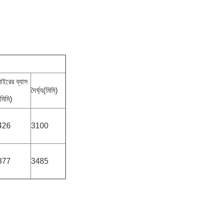
বাইরের ব্যাস
দৈর্ঘ্য(মিমি)
মিমি)
426
3100
377
3485