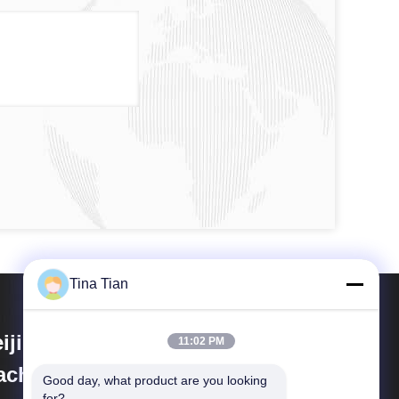
Tina Tian
ijing Vibroflotation Engineering
11:02 PM
achinery Limited Company
Good day, what product are you looking 
for?