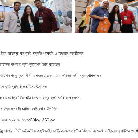
 চীনে ভাইব্রো কমপ্যাক্ট পদ্ধতি প্রবর্তন ও অধ্যয়ন করেছিলেন
চাইনিজ প্রকল্পে অ্যাপ্লিকেশন তৈরি করেছেন
টেশন প্রযুক্তির শীর্ষ বিশেষজ্ঞ রয়েছে।এবং অভিজ্ঞ নির্মাণ ব্যবস্থাপনা দল
যে ভাইব্রেটর রিজার্চ এবং উত্পাদিত
এবং একমাত্র যিনি বটম ফিড ভাইব্রোফ্লট তৈরি করেছিলেন
গার্হস্থ্য জলবাহী চালিত ভাইব্রেটর উত্পাদিত
ার এবং মডেল কভারেজ:30kw-260kw
ি স্ট্যান্ডার্ডের এডিটর-ইন-চিফ <হাইড্রইলেকট্রিক এবং ওয়াটার রিসোর্স প্রজেক্টে ভাইব্রোফ্লোট