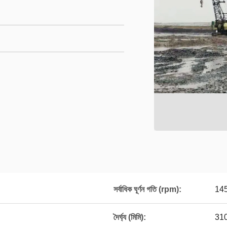
সর্বাধিক ঘূর্ণন গতি (rpm):
14
দৈর্ঘ্য (মিমি):
31