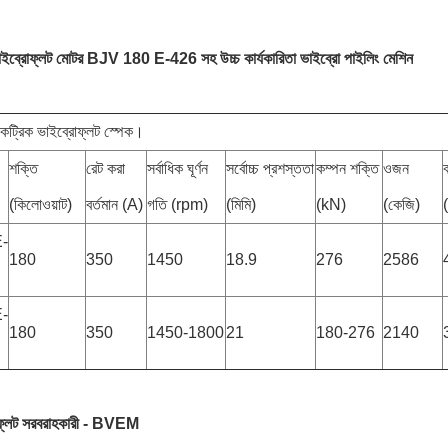
াইব্রোফ্লট মোটর BJV 180 E-426 সহ উচ্চ কার্যকারিতা ভাইব্রো পাইলিং মেশিন
কট্রিক ভাইব্রোফ্লট স্পেক।
শক্তি
রেট করা
সর্বাধিক ঘূর্ণন
সর্বোচ্চ প্রশস্ততা
কম্পন শক্তি
ওজন
(কিলোওয়াট)
বর্তমান (A)
গতি (rpm)
(মিমি)
(kN)
(কেজি)
(
-
180
350
1450
18.9
276
2586
-
180
350
1450-1800
21
180-276
2140
োফ্লট সরবরাহকারী - BVEM