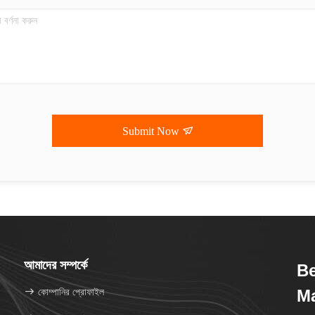
Submit Now
আমাদের সম্পর্কে
Be
কোম্পানির প্রোফাইল
M