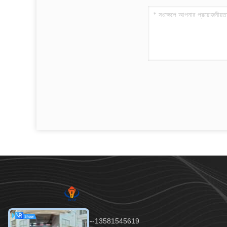
টেলিফোন：86--13581545619