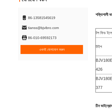
শক্তিশালী ভ
86-13581545619
tianss@bjvibro.com
টপ ফিড ইলে
86-010-69592173
টাইপ
এখনই যোগাযোগ করুন
BJV180E
426
BJV180E
377
চীন ভাইব্র