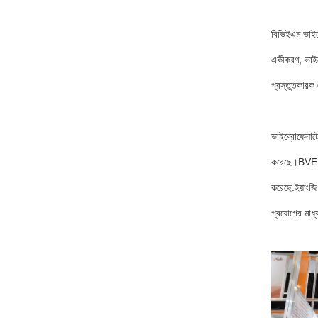
বিভিইএম ভাইব্
একীকরণ, ভাইব্
প্রস্তুতকারক
ভাইব্রোফ্লোট
করেছে।BVEM-এর
করেছে.ইয়াংজি 
প্রয়োগের মাধ