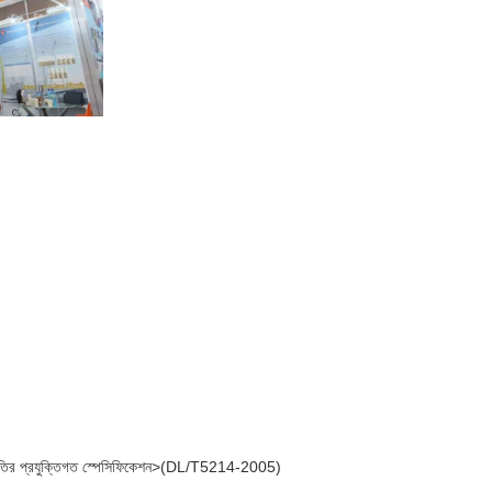
েশন পদ্ধতির প্রযুক্তিগত স্পেসিফিকেশন>(DL/T5214-2005)