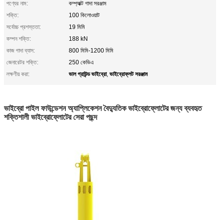
পণ্যের নাম:
কম্প্যাক্ট গাদা সরঞ্জাম
শক্তি:
100 কিলোওয়াট
সর্বোচ্চ প্রশস্ততা:
19 মিমি
কম্পন শক্তি:
188 kN
কাজ গাদা ব্যাস:
800 মিমি-1200 মিমি
জেনারেটর শক্তি:
250 কেভিএ
ভাল গ্রাউন্ড ভাইব্রো
ভাইব্রোফ্লট সরঞ্জাম
লক্ষণীয় করা:
,
ভাইব্রো পাইল ফাউন্ডেশন অ্যাপ্লিকেশন বৈদ্যুতিক ভাইব্রোফ্লোটের জন্য ব্যবহৃত
শক্তিশালী ভাইব্রোফ্লোটের সেরা পছন্দ