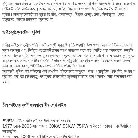
নুড়ি স্তম্ভের নরম মাটিতে তৈরি করে মূল মাটির সাথে একত্রে যৌগিক ভিত্তি তৈরি করে, অবশেষে
মাটির উন্নতি অর্জন করে। লোড ক্ষমতা, বসতি নিয়ন্ত্রণের পাশাপাশি ভূমিকম্প-বিরোধী ক্ষমতা
দ্বারা।ভাইব্রোফ্লোটেশন প্রায়শই বাঁধ, তেলক্ষেত্র, বিদ্যুৎ কেন্দ্র, বন্দর, বিমানবন্দর, সেতু
ইত্যাদির ভিত্তি চিকিত্সায় ব্যবহৃত হয়।
ভাইব্রোফ্লোটেশন সুবিধা
গভীর ভাইব্রো কৌশলগুলি একটি বহুমুখী স্থল উন্নতি পদ্ধতি উপস্থাপন করে যা বিভিন্ন ধরণের
স্থল অবস্থা এবং ভিত্তি প্রয়োজনীয়তার সাথে সামঞ্জস্য করা যায়।মাটির বৃহৎ আয়তনের উন্নতি
করতে গেলেও এটির সম্পাদন তুলনামূলকভাবে দ্রুত হয় এবং পরবর্তী কাঠামোগত কাজগুলি খুব দ্রুত
অনুসরণ করতে পারে৷ মাটির উন্নতি ঠিকাদারকে স্ট্যান্ডার্ড অগভীর পাদদেশ ব্যবহার করতে সক্ষম
করে যা, ফলস্বরূপ, অতিরিক্ত সঞ্চয়ের দিকে পরিচালিত করে৷
আরেকটি সুবিধা হল ভাইব্রো কৌশলগুলির পরিবেশগত বন্ধুত্ব, কারণ প্রাকৃতিক এবং সিটু উপকরণ
ব্যবহার করা হয়।উপরন্তু, প্রক্রিয়া চলাকালীন তুলনামূলকভাবে অল্প পরিমাণে মাটি অপসারণ করা
হয়।
চীন ভাইব্রোফ্লট সরবরাহকারীর প্রোফাইল
BVEM · চীনে ভাইব্রেটরের শীর্ষ-স্তরের গবেষক
1977 থেকে 2005 সাল পর্যন্ত 30KW, 55KW, 75KW শক্তিতে গবেষণা এবং উত্পাদিত
ভাইব্রেটর
গবেষণা এবং 2006 সালে 150kw ভাইব্রেটর উত্পাদিত