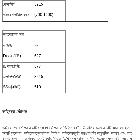
দৈর্ঘ্য/মিমি
3215
কাজের গাদা/মিমি ব্যাস
(700-1200)
ভাইব্রোফ্লট মাপ
আইটেম
মান
D/ ব্যাস(মিমি)
627
d/ ব্যাস(মিমি)
377
এল/দৈর্ঘ্য(মিমি)
3215
S/ দৈর্ঘ্য(মিমি)
510
ভাইব্রো কৌশল
ভাইব্রোফ্লোটেশন একটি সাধারণ কৌশল যা ভিত্তি মাটির উন্নতির জন্য একটি বহুল ব্যবহৃত
অ্যাপ্লিকেশন।ভাইব্রোফ্লোটেশন নির্মাণে, ভাইব্রোফ্লট সরঞ্জামগুলি অনুভূমিক কম্পন এবং উচ্চ
চাপের জল বা বায়ু শকের একটি যৌথ ক্রিয়া তৈরি করে আলগা বালির স্তরকে কম্প্যাক্ট করতে বা