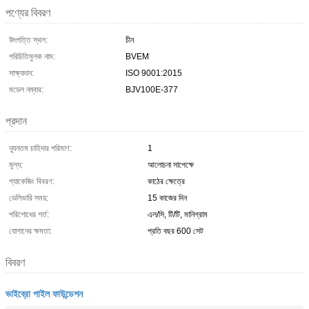
পণ্যের বিবরণ
উৎপত্তি স্থল:
চীন
পরিচিতিমুলক নাম:
BVEM
সাক্ষ্যদান:
ISO 9001:2015
মডেল নম্বার:
BJV100E-377
প্রদান
ন্যূনতম চাহিদার পরিমাণ:
1
মূল্য:
আলোচনা সাপেক্ষে
প্যাকেজিং বিবরণ:
কাঠের ক্ষেত্রে
ডেলিভারি সময়:
15 কাজের দিন
পরিশোধের শর্ত:
এল/সি, টি/টি, মানিগ্রাম
যোগানের ক্ষমতা:
প্রতি বছর 600 সেট
বিবরণ
ভাইব্রো পাইল ফাউন্ডেশন