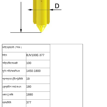
ভাইব্রোফ্লট স্পেক।
টাইপ
BJV100E-377
শক্তি/কিলোওয়াট
100
ঘূর্ণন গতি/আরপিএম
1450-1800
প্রশস্ততা (টিপে)/মিমি
19
কেন্দ্রাতিগ বল/কেএন
180
ওজন (কেজি
1880
ব্যাস/মিমি
377