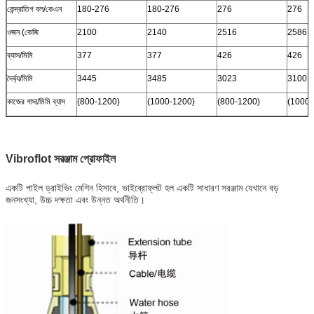
কেন্দ্রাতিগ বল/কেএন
180-276
180-276
276
276
ওজন (কেজি
2100
2140
2516
2586
ব্যাস/মিমি
377
377
426
426
দৈর্ঘ্য/মিমি
3445
3485
3023
3100
কাজের গাদা/মিমি ব্যাস
(800-1200)
(1000-1200)
(800-1200)
(1000-
Vibroflot সরঞ্জাম প্রোফাইল
একটি পাইল ড্রাইভিং মেশিন হিসাবে, ভাইব্রোফ্লট হল একটি সাধারণ সরঞ্জাম যেখানে বড়
জনসংখ্যা, উচ্চ দক্ষতা এবং উন্নত অর্থনীতি।