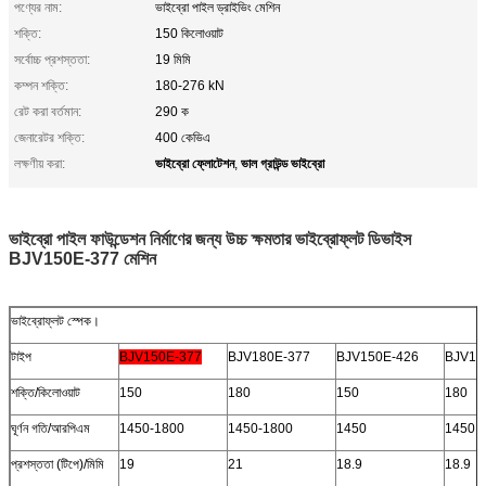
পণ্যের নাম:
ভাইব্রো পাইল ড্রাইভিং মেশিন
শক্তি:
150 কিলোওয়াট
সর্বোচ্চ প্রশস্ততা:
19 মিমি
কম্পন শক্তি:
180-276 kN
রেট করা বর্তমান:
290 ক
জেনারেটর শক্তি:
400 কেভিএ
ভাইব্রো ফ্লোটেশন
ভাল গ্রাউন্ড ভাইব্রো
লক্ষণীয় করা:
,
ভাইব্রো পাইল ফাউন্ডেশন নির্মাণের জন্য উচ্চ ক্ষমতার ভাইব্রোফ্লট ডিভাইস
BJV150E-377 মেশিন
ভাইব্রোফ্লট স্পেক।
টাইপ
BJV150E-377
BJV180E-377
BJV150E-426
BJV18
শক্তি/কিলোওয়াট
150
180
150
180
ঘূর্ণন গতি/আরপিএম
1450-1800
1450-1800
1450
1450
প্রশস্ততা (টিপে)/মিমি
19
21
18.9
18.9