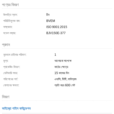
পণ্যের বিবরণ
উৎপত্তি স্থল:
চীন
পরিচিতিমুলক নাম:
BVEM
সাক্ষ্যদান:
ISO 9001:2015
মডেল নম্বার:
BJV150E-377
প্রদান
ন্যূনতম চাহিদার পরিমাণ:
1
মূল্য:
আলোচনা সাপেক্ষে
প্যাকেজিং বিবরণ:
কাঠের ক্ষেত্রে
ডেলিভারি সময়:
15 কাজের দিন
পরিশোধের শর্ত:
এল/সি, টি/টি, মানিগ্রাম
যোগানের ক্ষমতা:
প্রতি বছর 600 সেট
বিবরণ
ভাইব্রো পাইল ফাউন্ডেশন