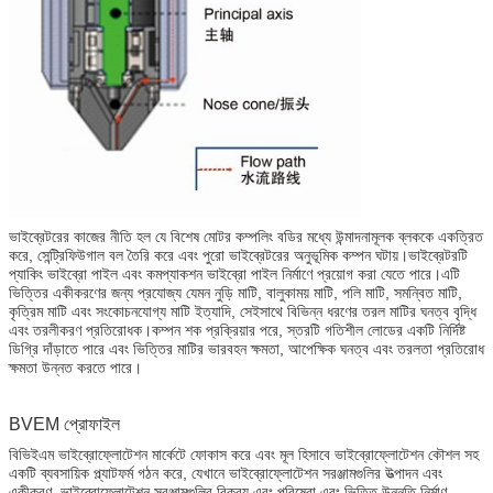
ভাইব্রেটরের কাজের নীতি হল যে বিশেষ মোটর কম্পলিং বডির মধ্যে উন্মাদনামূলক ব্লককে একত্রিত
করে, সেন্ট্রিফিউগাল বল তৈরি করে এবং পুরো ভাইব্রেটরের অনুভূমিক কম্পন ঘটায়।ভাইব্রেটরটি
প্যাকিং ভাইব্রো পাইল এবং কমপ্যাকশন ভাইব্রো পাইল নির্মাণে প্রয়োগ করা যেতে পারে।এটি
ভিত্তির একীকরণের জন্য প্রযোজ্য যেমন নুড়ি মাটি, বালুকাময় মাটি, পলি মাটি, সমন্বিত মাটি,
কৃত্রিম মাটি এবং সংকোচনযোগ্য মাটি ইত্যাদি, সেইসাথে বিভিন্ন ধরণের তরল মাটির ঘনত্ব বৃদ্ধি
এবং তরলীকরণ প্রতিরোধক।কম্পন শক প্রক্রিয়ার পরে, স্তরটি গতিশীল লোডের একটি নির্দিষ্ট
ডিগ্রি দাঁড়াতে পারে এবং ভিত্তির মাটির ভারবহন ক্ষমতা, আপেক্ষিক ঘনত্ব এবং তরলতা প্রতিরোধ
ক্ষমতা উন্নত করতে পারে।
BVEM প্রোফাইল
বিভিইএম ভাইব্রোফ্লোটেশন মার্কেটে ফোকাস করে এবং মূল হিসাবে ভাইব্রোফ্লোটেশন কৌশল সহ
একটি ব্যবসায়িক প্ল্যাটফর্ম গঠন করে, যেখানে ভাইব্রোফ্লোটেশন সরঞ্জামগুলির উত্পাদন এবং
একীকরণ, ভাইব্রোফ্লোটেশন সরঞ্জামগুলির বিক্রয় এবং পরিষেবা এবং ভিত্তি উন্নতি নির্মাণ