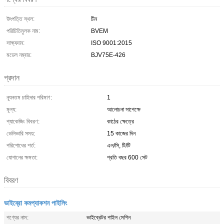
উৎপত্তি স্থল:
চীন
পরিচিতিমুলক নাম:
BVEM
সাক্ষ্যদান:
ISO 9001:2015
মডেল নম্বার:
BJV75E-426
প্রদান
ন্যূনতম চাহিদার পরিমাণ:
1
মূল্য:
আলোচনা সাপেক্ষে
প্যাকেজিং বিবরণ:
কাঠের ক্ষেত্রে
ডেলিভারি সময়:
15 কাজের দিন
পরিশোধের শর্ত:
এল/সি, টি/টি
যোগানের ক্ষমতা:
প্রতি বছর 600 সেট
বিবরণ
ভাইব্রো কমপ্যাকশন পাইলিং
পণ্যের নাম:
ভাইব্রেটর পাইল মেশিন