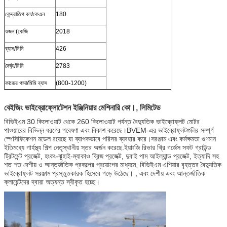
কেন্দ্রাতিগ বল/কেএন
180
ওজন (কেজি
2018
ব্যাস/মিমি
426
দৈর্ঘ্য/মিমি
2783
কাজের গাদা/মিমি ব্যাস
(800-1200)
বেইজিং ভাইব্রোফ্লোটেশন ইঞ্জিনিয়ার মেশিনারি কো।, লিমিটেড
বিভিইএম 30 কিলোওয়াট থেকে 260 কিলোওয়াট পর্যন্ত বৈদ্যুতিক ভাইব্রোফ্লট মোটর
পাওয়ারের বিভিন্ন ধরণের গবেষণা এবং বিকাশ করেছে।BVEM-এর ভাইব্রোফ্লটগুলির সম্পূর্ণ
স্পেসিফিকেশন মডেল রয়েছে যা ব্যাপকভাবে পরিসর ব্যবহার করে।সরঞ্জাম এবং কর্মক্ষমতা গুণমান
ইতিমধ্যে গার্হস্থ্য শিল্প নেতৃস্থানীয় স্তর অর্জন করেছে.ইয়াংজি রিভার থ্রি গর্জেস সফট গ্রাউন্ড
ট্রিটমেন্ট প্রজেক্ট, হংকং-ঝুহাই-ম্যাকাও ব্রিজ প্রজেক্ট, দুবাই পাম আইল্যান্ড প্রজেক্ট, ইত্যাদি সহ
শত শত দেশীয় ও আন্তর্জাতিক প্রকল্পের প্রয়োগের মাধ্যমে, বিভিইএম এশিয়ার বৃহত্তর বৈদ্যুতিক
ভাইব্রোফ্লট সরঞ্জাম প্রস্তুতকারক হিসেবে গড়ে উঠেছে। , এবং দেশীয় এবং আন্তর্জাতিক
ক্লায়েন্টদের দ্বারা অত্যন্ত স্বীকৃত হচ্ছে।