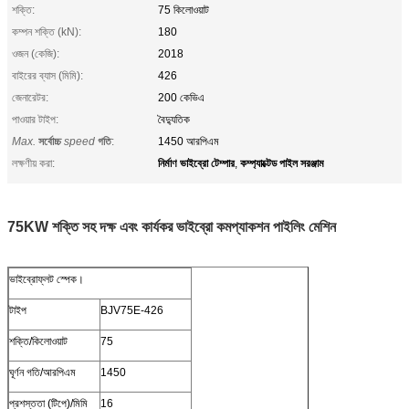
শক্তি:
75 কিলোওয়াট
কম্পন শক্তি (kN):
180
ওজন (কেজি):
2018
বাইরের ব্যাস (মিমি):
426
জেনারেটর:
200 কেভিএ
পাওয়ার টাইপ:
বৈদ্যুতিক
Max.
সর্বোচ্চ
speed
গতি
:
1450 আরপিএম
নির্মাণ ভাইব্রো টেম্পার
কম্প্যাক্টেড পাইল সরঞ্জাম
লক্ষণীয় করা:
,
75KW শক্তি সহ দক্ষ এবং কার্যকর ভাইব্রো কমপ্যাকশন পাইলিং মেশিন
ভাইব্রোফ্লট স্পেক।
টাইপ
BJV75E-426
শক্তি/কিলোওয়াট
75
ঘূর্ণন গতি/আরপিএম
1450
প্রশস্ততা (টিপে)/মিমি
16