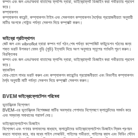
কম্পন এবং জল এবং/অথবা বাতাসের ফ্লাশিং দ্বারা, ভাইব্রোফ্লট ডিজাইন করা গভীরতায় প্রবেশ
করে।
কম্প্যাকশন
কম্প্যাকশন কারেন্ট, কম্প্যাকশন টাইম এবং সেকশনাল কম্প্যাকশন দৈর্ঘ্যের প্রয়োজনীয়তা অনুযায়ী
মাটির অংশকে গোউন্ড পর্যন্ত সেকশন দিয়ে কম্প্যাক্ট করুন।
ভাইব্রো প্রতিস্থাপন
জেট জল এবং vibroflot দ্বারা কম্পন গর্ত গঠন.শেষ পর্যন্ত কম্পোজিট ফাউন্ডেশন গঠনের জন্য
শক্ত ভরাট উপকরণ যেমন নুড়ি (মুচি) ইত্যাদি দিয়ে অংশ অনুসারে স্তূপের গর্তগুলি পূরণ করুন।
বিরক্তিকর
কম্পন এবং জল এবং/অথবা বাতাসের ফ্লাশিং দ্বারা, ভাইব্রোফ্লট ডিজাইন করা গভীরতায় প্রবেশ
করে।
ব্যাকফিল
বোর-হোলে পাথর ভরাট করুন এবং কম্প্যাকশন কারেন্টের প্রয়োজনীয়তা এবং বিভাগীয় কম্প্যাকশন
দৈর্ঘ্য অনুযায়ী মাটি পর্যন্ত সেকশন দিয়ে কম্প্যাক্ট সেকশন করুন।
BVEM ভাইব্রোফ্লোটেশন পরিষেবা
ভূতাত্ত্বিক বিশ্লেষণ
BVEM-এর ভূতাত্ত্বিক বিশেষজ্ঞরা মাটির অবস্থার পেশাদার বিশ্লেষণে ক্লায়েন্টদের সমর্থন করে
এবং সম্ভাব্য সমাধানের পরামর্শ দেয়।
ভাইব্রোফ্লোটেশন ডিজাইন
বিশ্লেষণ এবং গণনার ফলাফলের মাধ্যমে, ক্লায়েন্টদের ভাইব্রোফ্লোটেশন ডিজাইন স্কিম প্রণয়ন
করতে সাহায্য করে, যার মধ্যে পাইল লেআউট, পাইলের গভীরতা, পাইলের ব্যাস এবং ফিডিং স্টোন