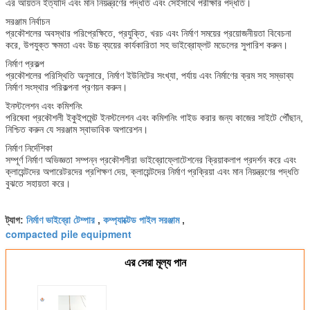
এর আয়তন ইত্যাদি এবং মান নিয়ন্ত্রণের পদ্ধতি এবং সেইসাথে পরীক্ষার পদ্ধতি।
সরঞ্জাম নির্বাচন
প্রকৌশলের অবস্থার পরিপ্রেক্ষিতে, প্রযুক্তি, খরচ এবং নির্মাণ সময়ের প্রয়োজনীয়তা বিবেচনা
করে, উপযুক্ত ক্ষমতা এবং উচ্চ ব্যয়ের কার্যকারিতা সহ ভাইব্রোফ্লট মডেলের সুপারিশ করুন।
নির্মাণ প্রকল্প
প্রকৌশলের পরিস্থিতি অনুসারে, নির্মাণ ইউনিটের সংখ্যা, পর্যায় এবং নির্মাণের ক্রম সহ সম্ভাব্য
নির্মাণ সংস্থার পরিকল্পনা প্রণয়ন করুন।
ইনস্টলেশন এবং কমিশনিং
পরিষেবা প্রকৌশলী ইকুইপমেন্ট ইনস্টলেশন এবং কমিশনিং গাইড করার জন্য কাজের সাইটে পৌঁছান,
নিশ্চিত করুন যে সরঞ্জাম স্বাভাবিক অপারেশন।
নির্মাণ নির্দেশিকা
সম্পূর্ণ নির্মাণ অভিজ্ঞতা সম্পন্ন প্রকৌশলীরা ভাইব্রোফ্লোটেশনের ক্রিয়াকলাপ প্রদর্শন করে এবং
ক্লায়েন্টদের অপারেটরদের প্রশিক্ষণ দেয়, ক্লায়েন্টদের নির্মাণ প্রক্রিয়া এবং মান নিয়ন্ত্রণের পদ্ধতি
বুঝতে সহায়তা করে।
নির্মাণ ভাইব্রো টেম্পার
কম্প্যাক্টেড পাইল সরঞ্জাম
ট্যাগ:
,
,
compacted pile equipment
এর সেরা মূল্য পান