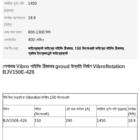
সর্বাধিক ঘূর্ণন গতি
1450
(rpm):
সর্বোচ্চ প্রশস্ততা
18.9
(মিমি):
কাজ গাদা ব্যাস:
800-1300 মিমি
জেনারেটর:
400 কেভিএ
ভাইব্রোফ্লট ভাইব্রো পাইলিং ঠিকাদার
150 কিলোওয়াট ভাইব্রো পাইলিং ঠিকাদার
লক্ষণীয় করা:
,
,
গ্রাউড ইমপ্রুভমেন্ট ভাইব্রোফ্লট
পেশাদার Vibro পাইলিং ঠিকাদার groud উন্নতি নির্মাণ Vibroflotation
BJV150E-426
শীর্ষ ফিড বৈদ্যুতিক Vibroflot বৈশিষ্ট্য.150 কিলোওয়াট
টাইপ
শক্তি
রেট করা বর্তমান (A)
সর্বাধিক ঘূর্ণন গতি (rpm)
সর্বোচ্চ প
(কিলোওয়াট)
(মিমি)
BJV150E-426
150
290
1450
18.9