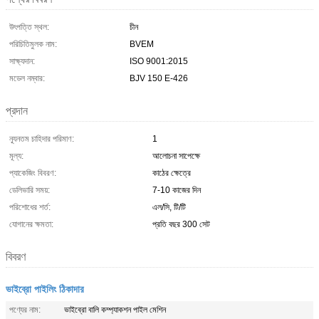
উৎপত্তি স্থল:
চীন
পরিচিতিমুলক নাম:
BVEM
সাক্ষ্যদান:
ISO 9001:2015
মডেল নম্বার:
BJV 150 E-426
প্রদান
ন্যূনতম চাহিদার পরিমাণ:
1
মূল্য:
আলোচনা সাপেক্ষে
প্যাকেজিং বিবরণ:
কাঠের ক্ষেত্রে
ডেলিভারি সময়:
7-10 কাজের দিন
পরিশোধের শর্ত:
এল/সি, টি/টি
যোগানের ক্ষমতা:
প্রতি বছর 300 সেট
বিবরণ
ভাইব্রো পাইলিং ঠিকাদার
পণ্যের নাম:
ভাইব্রো বালি কম্প্যাকশন পাইল মেশিন