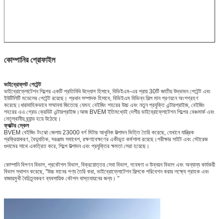
কোম্পানির প্রোফাইল
ভাইব্রোফ্লট পেটেন্ট
ভাইব্রোফ্লোটেশন শিল্পের একটি প্রতিনিধি উদ্যোগ হিসাবে, বিভিইএম-এর প্রায় 30টি জাতীয় উদ্ভাবন পেটেন্ট এবং
ইউটিলিটি মডেলের পেটেন্ট রয়েছে। প্রধান সম্পাদক হিসাবে, বিভিইএম বিভিন্ন শিল্প মান প্রণয়নে অংশগ্রহণ
করেছে।ধারাবাহিকভাবে সম্মাননা জিতেছে যেমন: বেইজিং শহরের উচ্চ এবং নতুন প্রযুক্তি এন্টারপ্রাইজ, বেইজিং
শহরের এএ গ্রেড ক্রেডিট এন্টারপ্রাইজ।আজ BVEM ইতিমধ্যেই দেশীয় ভাইব্রোফ্লোটেশন শিল্পের বেঞ্চমার্ক এবং
নেতৃস্থানীয় ব্র্যান্ড হয়ে উঠেছে।
ফ্যাক্টর স্কেল
BVEM বেইজিং টংঝো জেলায় 23000 বর্গ মিটার আধুনিক উত্পাদন ভিত্তি তৈরি করেছে, যেখানে যান্ত্রিক
প্রক্রিয়াকরণ, বৈদ্যুতিক, সরঞ্জাম সমাবেশ, রক্ষণাবেক্ষণের একীভূত কর্মশালা রয়েছে।পরীক্ষার সাইট এবং স্টোরেজ
গুদামের সাথে একত্রিত করে, শিল্পে উত্পাদন এবং প্রযুক্তির ক্ষমতা সেরা হয়েছে।
কোম্পানি বিপণন বিভাগ, প্রকৌশল বিভাগ, বিক্রয়োত্তর সেবা বিভাগ, গবেষণা ও উন্নয়ন বিভাগ এবং অন্যান্য কার্যকরী
বিভাগ স্থাপন করেছে, "উচ্চ মানের পণ্য তৈরি করা, ভাইব্রোফ্লোটেশন শিল্পকে পরিবেশন করার লক্ষ্যে গ্রাহক এবং
বাজারমুখী বৈচিত্র্যকরণ ব্যবসায়িক কৌশল বাস্তবায়নের জন্য। "