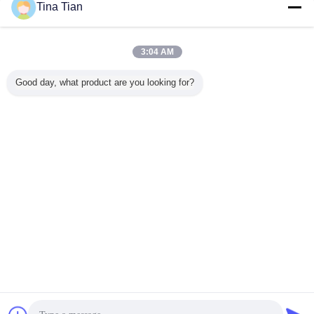
Tina Tian
ভাইব্রোফ্লোটেশন মেথেড - ভাইব্রো স্যান্ড কমপ্যাকশন
3:04 AM
বিরক্তিকর
কম্পন এবং জল এবং/অথবা বাতাসের ফ্লাশিং দ্বারা, ভাইব্রোফ্লট ডিজাইন করা গভীরতায় প্রবেশ করে।
Good day, what product are you looking for?
কম্প্যাকশন
কম্প্যাকশন কারেন্ট, কম্প্যাকশন টাইম এবং সেকশনাল কম্প্যাকশন দৈর্ঘ্যের প্রয়োজনীয়তা অনুযায়ী মাটির অংশকে
গোউন্ড পর্যন্ত সেকশন দিয়ে কম্প্যাক্ট করুন।
ভাইব্রো প্রতিস্থাপন পাইল সরঞ্জাম
ভাইব্রোফ্লোটেশন কমপ্যাকশন মেশিন
ট্যাগ:
,
,
ভাইব্রো কংক্রিট কলাম
এর সেরা মূল্য পান
গ্রাউড ইমপ্রুভমেন্ট 150kw Vibroflot
Vibro Piling ঠিকাদার
চালিয়ে