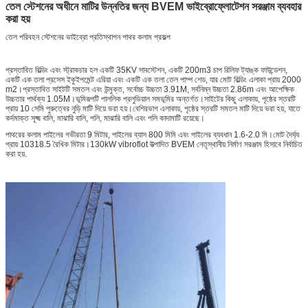
তেল স্টেশনের অধীনে মাটির উন্নতির জন্য BVEM ভাইব্রোফ্লোটেশন সরঞ্জাম ব্যবহার
করা হয়
তেল পরিবহন স্টেশনের ভাইব্রো প্রতিস্থাপন পাথর কলাম প্রকল্প
প্রস্তাবিত বিল্ডিং এবং স্ট্রাকচার হল একটি 35KV সাবস্টেশন, একটি 200m3 চাপ রিলিফ ট্যাঙ্ক ফাউন্ডেশন,
একটি এক তলা প্রসেস ইকুইপমেন্ট এরিয়া এবং একটি এক তলা তেল পাম্প শেড, যার মোট বিল্ডিং এলাকা প্রায় 2000
m2।প্রস্তাবিত সাইটটি সমতল এবং উন্মুক্ত, সর্বোচ্চ উচ্চতা 3.91M, সর্বনিম্ন উচ্চতা 2.86m এবং আপেক্ষিক
উচ্চতার পার্থক্য 1.05M।ভূমিরূপটি পাললিক প্রলুভিয়াল সমভূমির অন্তর্গত।সাইটের কিছু এলাকায়, পৃষ্ঠের স্তরটি
প্রায় 10 সেমি পুরুত্বের নুড়ি মাটি দিয়ে ভরা হয়।বেশিরভাগ এলাকায়, পৃষ্ঠের স্তরটি সমতল মাটি দিয়ে ভরা হয়, যাতে
কর্দমাক্ত সূক্ষ্ম বালি, মাঝারি বালি, পলি, মাঝারি বালি এবং পলি কাদামাটি রয়েছে।
পাথরের কলাম পাইলের গভীরতা 9 মিটার, পাইলের ব্যাস 800 মিমি এবং পাইলের ব্যবধান 1.6-2.0 মি।মোট দৈর্ঘ্য
প্রায় 10318.5 রৈখিক মিটার।130kW vibroflot উত্পাদিত BVEM নেতৃস্থানীয় নির্মাণ সরঞ্জাম হিসাবে নির্বাচিত
করা হয়.