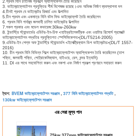
2.প্রথম যিনি চাইনিজ প্রকল্পে অ্যাপ্লিকেশন তৈরি করেছেন
3. ভাইব্রোফ্লোটেশন প্রযুক্তির শীর্ষ বিশেষজ্ঞ রয়েছে।এবং অভিজ্ঞ নির্মাণ ব্যবস্থাপনা দল
4.চীনই প্রথম যে ভাইব্রেটর রিজার্চ এবং উত্পাদিত
5.চীন প্রথম এবং একমাত্র যিনি বটম ফিড ভাইব্রোফ্লট তৈরি করেছিলেন
6. প্রথম যিনি গার্হস্থ্য জলবাহী চালিত ভাইব্রেটর উত্পাদিত
7.সকল প্রকার এবং মডেল কভারেজ:30kw-260kw
8. ইন্ডাস্ট্রি স্ট্যান্ডার্ডের এডিটর-ইন-চিফ <হাইড্রইলেকট্রিক এবং ওয়াটার রিসোর্স প্রজেক্টে
ভাইব্রোফ্লোটেশন পদ্ধতির প্রযুক্তিগত স্পেসিফিকেশন>(DL/T5214-2005)
9.এডিটর-ইন শেল্ফ অফ ইন্ডাস্ট্রি স্ট্যান্ডার্ডস <ইলেক্ট্রিক্যাল ডিপ ভাইব্রেটর>(DL/T 1557-
2016)
10. চীন প্রথম যিনি বিভিন্ন শিল্পে ভাইব্রোফ্লোটেশন অ্যাপ্লিকেশন তৈরি করেছিলেন (তাপ
শক্তি, জলবাহী শক্তি, পেট্রোকেমিক্যাল, হাইওয়ে, রেল, বন্দর ইত্যাদি)
11. DI এর সাথে সহযোগিতা করুন এবং নকশা এবং নির্মাণ প্রকল্প প্রণয়নে সহায়তা করুন
BVEM ভাইব্রোফ্লোটেশন সরঞ্জাম
377 মিমি ভাইব্রোফ্লোটেশন পদ্ধতি
ট্যাগ:
,
,
130kw ভাইব্রোফ্লোটেশন সরঞ্জাম
এর সেরা মূল্য পান
75kw 377mm ভাইব্রোফ্লোটেশন সরঞ্জাম