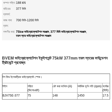
কম্পন শক্তি:
188 kN
বাহিরের
377 মিমি
ব্যাসার্ধ:
কাজ গাদা
700 মিমি-1200 মিমি
ব্যাস:
75kw ভাইব্রোফ্লোটেশন সরঞ্জাম
377 মিমি ভাইব্রোফ্লোটেশন সরঞ্জাম
লক্ষণীয় করা:
,
,
তরল স্তর ভাইব্রোফ্লোটেশন সরঞ্জাম
BVEM ভাইব্রোফ্লোটেশন ইকুইপমেন্ট 75kW 377mm তরল স্তরের ফাউন্ডেশন
ট্রিটমেন্টে প্রযোজ্য
টপ ফিড ইলেকট্রিক ভাইব্রোফ্লট স্পেক।
টাইপ
শক্তি
রেট করা বর্তমান (A)
সর্বাধিক ঘূর্ণন গতি (rpm)
সর্বোচ্চ প
(কিলোওয়াট)
(মিমি)
BJV75E-377
75
148
1450
17.5