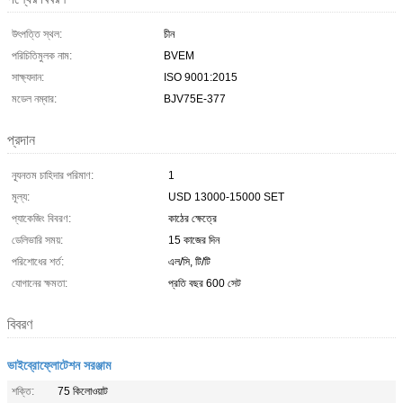
উৎপত্তি স্থল:
চীন
পরিচিতিমুলক নাম:
BVEM
সাক্ষ্যদান:
ISO 9001:2015
মডেল নম্বার:
BJV75E-377
প্রদান
ন্যূনতম চাহিদার পরিমাণ:
1
মূল্য:
USD 13000-15000 SET
প্যাকেজিং বিবরণ:
কাঠের ক্ষেত্রে
ডেলিভারি সময়:
15 কাজের দিন
পরিশোধের শর্ত:
এল/সি, টি/টি
যোগানের ক্ষমতা:
প্রতি বছর 600 সেট
বিবরণ
ভাইব্রোফ্লোটেশন সরঞ্জাম
শক্তি:
75 কিলোওয়াট