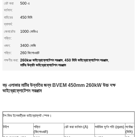
রেট করা
500 এ
বর্তমান:
বাহিরের
450 মিমি
ব্যাসার্ধ:
জেনারেটর
1000 কেভিএ
শক্তি:
ওজন:
3400 কেজি
শক্তি:
260 কিলোওয়াট
260kw ভাইব্রোফ্লোটেশন সরঞ্জাম
450 মিমি ভাইব্রোফ্লোটেশন সরঞ্জাম
লক্ষণীয় করা:
,
,
মাটির উন্নতি ভাইব্রোফ্লোটেশন সরঞ্জাম
বড় এলাকার মাটির উন্নতির জন্য BVEM 450mm 260kW উচ্চ দক্ষ
ভাইব্রোফ্লোটেশন সরঞ্জাম
টপ ফিড ইলেকট্রিক ভাইব্রোফ্লট স্পেক।
টাইপ
শক্তি
রেট করা বর্তমান (A)
সর্বাধিক ঘূর্ণন গতি (rpm)
সর্বোচ্চ প
(কিলোওয়াট)
(মিমি)