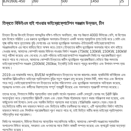
BJV260E-450
260
500
1450
25
তিব্বতে বিভিইএম হাই পাওয়ার ভাইব্রোফ্লোটেশন সরঞ্জাম উন্নয়ন, চীন
তিব্বত চীনের কিংহাই তিব্বত মালভূমির দক্ষিণ-পশ্চিমে অবস্থিত, যার গড় উচ্চতা 4000 মিটারের বেশি, যা বিশ্বের
ছাদ হিসাবে পরিচিত।এর গুরুতর ভূতাত্ত্বিক অবস্থাও তিব্বতে একটি অনন্য প্রাকৃতিক দৃশ্য তৈরি করে।মোটা এবং
সূক্ষ্ম বালির সাথে বৃত্তাকার নুড়ি মেশানোর এর অনন্য ভূতাত্ত্বিক অবস্থাও ঐতিহ্যবাহী ভাইব্রোফ্লোটেশন
সরঞ্জামগুলিকে এর সাথে মানিয়ে নিতে অক্ষম করে তোলে।তিব্বতের জটিল ভূতাত্ত্বিক অবস্থার সাথে খাপ খাইয়ে
নেওয়ার জন্য, আমাদের কোম্পানি বহুবার বিভিন্ন পাওয়ার নির্মাণ সরঞ্জাম (75kW, 130kW, 150KW, 180kW
সহ) পরীক্ষা করেছে এবং দেখেছে যে ছোট-শক্তির ভাইব্রোফ্লোটেশন সরঞ্জামগুলি নির্মাণের প্রয়োজনীয়তা পূরণ
করতে পারে না।অতএব, আমাদের কোম্পানি তিব্বতের জটিল ভূতাত্ত্বিক প্রয়োজনীয়তা মেটাতে উচ্চ-ক্ষমতার
ভাইব্রোফ্লোটেশন সরঞ্জাম (200kW, 260kw, ইত্যাদি) তৈরি করতে প্রচুর জনশক্তি এবং উপাদান সম্পদ ব্যয়
করেছে।
2019-এর মাঝামাঝি সময়ে, BVEM আনুষ্ঠানিকভাবে তিব্বতের অনেক জায়গায় জেডাং অ্যাভিনিউ বাণিজ্যিক এবং
আবাসিক বিল্ডিংগুলিতে ভাইব্রো প্রতিস্থাপন নুড়ির স্তূপ প্রকল্প চালু করেছে (শানান সিটি, লাসা শহর এবং জিগাজে
শহর সহ)।ভাইব্রোফ্লোটেশন দল তিব্বতের কঠোর পরিবেশগত এবং ভূতাত্ত্বিক অবস্থাকে অতিক্রম করেছে,
প্রকল্পের গুণমান এবং কর্মীদের নিরাপত্তার সম্পূর্ণ গ্যারান্টি দিয়েছে এবং সফলভাবে প্রকল্পটি সম্পন্ন করেছে।
তাদের মধ্যে, শিগাতসে সিটির প্রস্তাবিত হাদা হ্যাপি গার্ডেন প্রধানত একটি বেসমেন্ট ফ্লোর সহ 58টি বিল্ডিং
অন্তর্ভুক্ত করে।প্রস্তাবিত বিল্ডিংটি ফ্রেম এবং ফ্রেম শিয়ার স্ট্রাকচার গ্রহণ করার পরিকল্পনা করা হয়েছে, এবং
ফাউন্ডেশন ফর্ম হিসাবে ভেলা এবং স্বাধীন ভিত্তি প্রস্তাব করা হয়েছে।ইঞ্জিনিয়ারিং গুরুত্ব গ্রেড গ্রেড II
হয়.ভিত্তির মাটির কম ভারবহন ক্ষমতা এবং ভিত্তির মাটির তরলীকরণের কারণে, এটি প্রস্তাবিত নির্মাণ সাইটের
ভারবহন ক্ষমতা এবং সিসমিক প্রয়োজনীয়তা পূরণ করতে পারে না, তাই ভিত্তি মাটির জন্য ভাইব্রো প্রতিস্থাপন
শক্তিবৃদ্ধি করা প্রয়োজন।
নির্মাণের সময়কালে, বিভিন্ন বিভাগের আন্তরিক সহযোগিতার অধীনে, আমাদের কোম্পানি সরঞ্জামের স্বাভাবিক
অপারেশন নিশ্চিত করেছে, সময়মত এবং গুণমানের সাথে নির্মাণ কাজটি সম্পন্ন করেছে এবং ক্লায়েন্ট দ্বারা অত্যন্ত
প্রশংসিত হয়েছে।