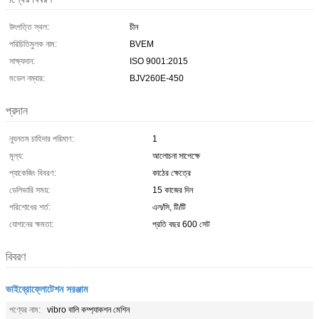
উৎপত্তি স্থল:
চীন
পরিচিতিমুলক নাম:
BVEM
সাক্ষ্যদান:
ISO 9001:2015
মডেল নম্বার:
BJV260E-450
প্রদান
ন্যূনতম চাহিদার পরিমাণ:
1
মূল্য:
আলোচনা সাপেক্ষে
প্যাকেজিং বিবরণ:
কাঠের ক্ষেত্রে
ডেলিভারি সময়:
15 কাজের দিন
পরিশোধের শর্ত:
এল/সি, টি/টি
যোগানের ক্ষমতা:
প্রতি বছর 600 সেট
বিবরণ
ভাইব্রোফ্লোটেশন সরঞ্জাম
পণ্যের নাম:
vibro বালি কম্প্যাকশন মেশিন