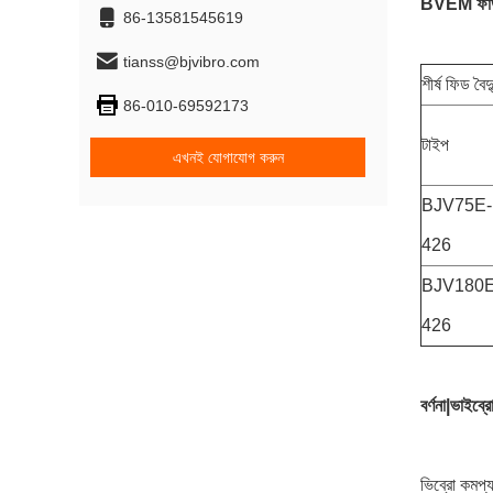
BVEM ফাউন্ড
86-13581545619
tianss@bjvibro.com
শীর্ষ ফিড বৈ
86-010-69592173
টাইপ
এখনই যোগাযোগ করুন
BJV75E-
426
BJV180E
426
বর্ণনা
|ভাইব্র
ভিব্রো কমপ্য