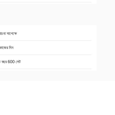
না সাপেক্ষে
কাজের দিন
তি বছর 600 সেট