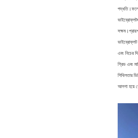
পদ্ধতি।ফলে ম
ভাইব্রোফ্লটগ
সক্ষম।প্রায়
ভাইব্রোফ্লট 
এবং নিচের দি
গ্রিড এবং মা
শিথিলতার ডিগ
আলগা হয়ে গে