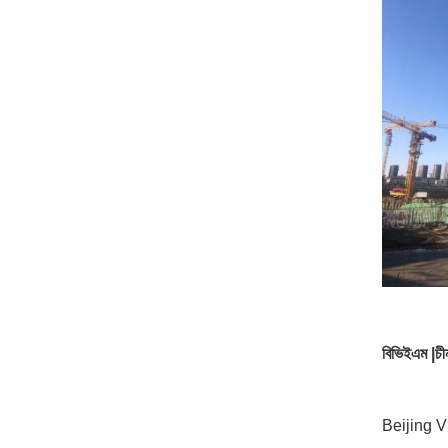
বিভিইএম
|চী
Beijing V