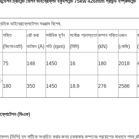
েশন ট্রিটমেন্ট মেশিন ভাইব্রোফ্লট ইকুইপমেন্ট 75kw 426mm গ্রাউন্ড ইম্প্রুভমেন্ট
দ্যুতিক ভাইব্রোফ্লোটেশন সরঞ্জাম বিশেষ.
শক্তি
রেট করা
সর্বাধিক ঘূর্ণন
সর্বোচ্চ প্রশস্ততা
কম্পন শক্তি
ওজন
ব
(কিলোওয়াট)
বর্তমান (A)
গতি (rpm)
(মিমি)
(kN)
(কেজি)
(
75
148
1450
16
180
2018
-
180
350
1450
18.9
276
2586
োফ্লোটেশন (ভিএফ)
াকশন (ভিসি) হল মাটিকে সংকুচিত করার জন্য চক্রাকার কম্পনের প্রয়োগের মাধ্যমে শস্য বন্টন