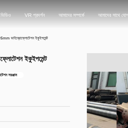
ভিডিও
VR প্রদর্শন
আমাদের সম্পর্কে
আমাদের সাথে যো
 426mm ভাইব্রোফ্লোটেশন ইকুইপমেন্ট
ফ্লোটেশন ইকুইপমেন্ট
টেশন সরঞ্জাম