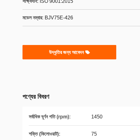
সাক্ষ্যদান:
ISO 9001:2015
মডেল নম্বার:
BJV75E-426
উদ্ধৃতির জন্য আবেদন
পণ্যের বিবরণ
সর্বাধিক ঘূর্ণন গতি (rpm):
1450
শক্তি (কিলোওয়াট):
75