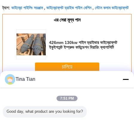
ভাইব্রো পাইলিং সরঞ্জাম
ভাইব্রোফ্লট ড্রাইভ পাইল মেশিন
স্টোন কলাম ভাইব্রোফ্লট
ট্যাগ:
,
,
এর সেরা মূল্য পান
426mm 130kw পাইল ড্রাইভার ভাইব্রোফ্লট
ইকুইপমেন্ট ইম্প্রুভ ফাউন্ডেশন বিয়ারিং ক্যাপাসিটি
চালিয়ে
Tina Tian
ভাইব্রোফ্লট সরঞ্জাম
অধিক
7:51 PM
Good day, what product are you looking for?
সমেন্ট স্টোন
শক্তিশালী 260kW
426mm 130kw
0-50°C পরিবেশে
3100 মিমি 
lot সরঞ্জাম
ভাইব্রোফ্লোটেশন
পাইল ড্রাইভার
কম্পনের ব্যাপ্তি 0.5-
ভাইব্রোফ্লট
ইকুইপমেন্ট ইঞ্জিনিয়ারিং
ভাইব্রোফ্লট ইকুইপমেন্ট
2.5 মিমি জন্য বৈদ্যুতিক
পাইল ম
কনস্ট্রাকশন ভিব্রো
ইম্প্রুভ ফাউন্ডেশন বিয়ারিং
Vibroflot সরঞ্জাম
টেম্পার
ক্যাপাসিটি