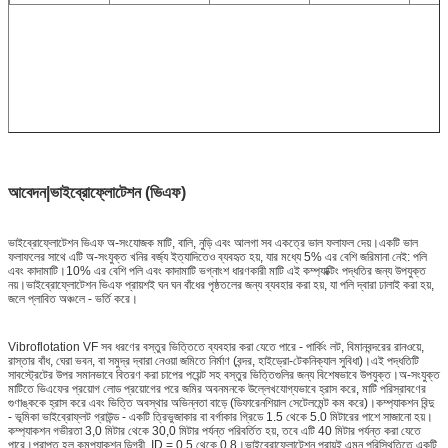
আবেদন
|ভাইব্রোফ্লোটেশন (ভিএফ)
ভাইব্রোফ্লোটেশন ভিএফ অ-সংযোজক মাটি, বালি, নুড়ি এবং আলগা সব একত্রে ভাল ফলাফল দেয়।একটি ভাল
ফলাফলের সাথে এটি অ-সংযুক্ত খনির বর্জ্য ইত্যাদিতেও ব্যবহৃত হয়, যার মধ্যে 5% এর বেশি জরিমানা নেই: পলি
এবং কাদামাটি।10% এর বেশি পলি এবং কাদামাটি ভগ্নাংশ ধারণকারী মাটি এই কম্প্যাক্টিং পদ্ধতির জন্য উপযুক্ত
নয়।ভাইব্রোফ্লোটেশন ভিএফ প্রায়শই ঘন ঘন বাঁধের পৃষ্ঠতলের জন্য ব্যবহার করা হয়, যা পলি দ্বারা ঢালাই করা হয়,
জলে প্লাবিত অঞ্চলে - ভর্তি করে।
Vibroflotation VF সব ধরণের বস্তুর ভিত্তিতে ব্যবহার করা যেতে পারে - পার্কিং লট, বিমানবন্দরের রানওয়ে,
রাস্তার বাঁধ, ঘেরা ভবন, বা সমুদ্র দ্বারা নেওয়া জমিতে নির্মাণ (বন্দর, হাইড্রো-টেকনিক্যাল সুবিধা)।এই পদ্ধতিটি
সাবস্ট্রেটের উপর সমানভাবে বিতরণ করা চাপের পয়েন্ট সহ বস্তুর ভিত্তিগুলির জন্য বিশেষভাবে উপযুক্ত।অ-সংযুক্ত
মাটিতে ভিএফের প্রয়োগ লোড প্রয়োগের পরে জমির অবনমনকে উল্লেখযোগ্যভাবে হ্রাস করে, মাটি পরিস্রাবণের
গুণাঙ্ককে হ্রাস করে এবং ভিত্তি অবস্থার অভিন্নতা বাড়ে (ডিফারেনশিয়াল সেটেলমেন্ট কম করে)।কম্প্যাকশন বিন্দু
- ভূমিকা ভাইব্রোফ্লট গ্রাউন্ড - একটি ত্রিভুজাকার বা বর্গাকার গ্রিডে 1.5 থেকে 5.0 মিটারের পাশে সাজানো হয়।
কম্প্যাকশন গভীরতা 3,0 মিটার থেকে 30,0 মিটার পর্যন্ত পরিবর্তিত হয়, তবে এটি 40 মিটার পর্যন্ত করা যেতে
পারে।প্রাপ্ত হল কমপ্যাকশন ডিগ্রী, ID = 0.5 থেকে 0.8।ভাইব্রোফ্লোটেশন প্রায়ই এমন পরিস্থিতিতে একটি