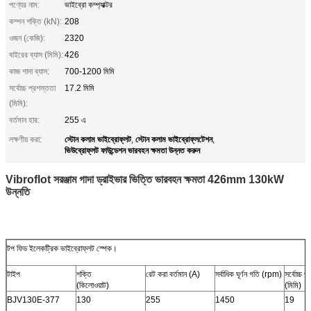
পণ্যের নাম:
ভাইব্রো কম্প্যাক্টর
কম্পন শক্তি (kN):
208
ওজন (কেজি):
2320
বাইরের ব্যাস (মিমি):
426
কাজ গাদা ব্যাস:
700-1200 মিমি
সর্বোচ্চ প্রশস্ততা
17.2 মিমি
(মিমি):
বর্তমান হার:
255 এ
স্টোন কলাম ভাইব্রোফ্লট
স্টোন কলাম ভাইব্রোফ্লটেশন
লক্ষণীয় করা:
,
,
ভিউব্রোফ্লট ফাউন্ডেশন ভারবহন ক্ষমতা উন্নত করুন
Vibroflot সরঞ্জাম গাদা ড্রাইভার ভিত্তি ভারবহন ক্ষমতা 426mm 130kW
উন্নতি
টপ ফিড ইলেকট্রিক ভাইব্রোফ্লট স্পেক।
টাইপ
শক্তি
রেট করা বর্তমান (A)
সর্বাধিক ঘূর্ণন গতি (rpm)
সর্বোচ্চ প
(কিলোওয়াট)
(মিমি)
BJV130E-377
130
255
1450
19