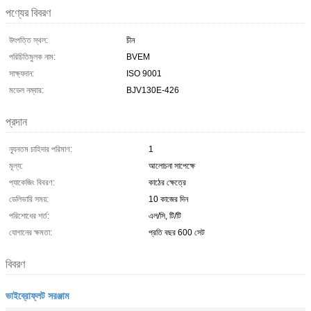
পণ্যের বিবরণ
উৎপত্তি স্থল:
চীন
পরিচিতিমুলক নাম:
BVEM
সাক্ষ্যদান:
ISO 9001
মডেল নম্বার:
BJV130E-426
প্রদান
ন্যূনতম চাহিদার পরিমাণ:
1
মূল্য:
আলোচনা সাপেক্ষে
প্যাকেজিং বিবরণ:
কাঠের ক্ষেত্রে
ডেলিভারি সময়:
10 কাজের দিন
পরিশোধের শর্ত:
এল/সি, টি/টি
যোগানের ক্ষমতা:
প্রতি বছর 600 সেট
বিবরণ
ভাইব্রোফ্লট সরঞ্জাম