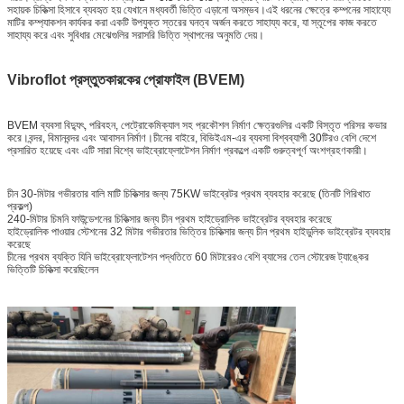
সহায়ক চিকিত্সা হিসাবে ব্যবহৃত হয় যেখানে মধ্যবর্তী ভিত্তি এড়ানো অসম্ভব।এই ধরনের ক্ষেত্রে কম্পনের সাহায্যে
মাটির কম্প্যাকশন কার্যকর করা একটি উপযুক্ত স্তরের ঘনত্ব অর্জন করতে সাহায্য করে, যা স্তূপের কাজ করতে
সাহায্য করে এবং সুবিধার মেঝেগুলির সরাসরি ভিত্তি স্থাপনের অনুমতি দেয়।
Vibroflot প্রস্তুতকারকের প্রোফাইল (BVEM)
BVEM ব্যবসা বিদ্যুৎ, পরিবহন, পেট্রোকেমিক্যাল সহ প্রকৌশল নির্মাণ ক্ষেত্রগুলির একটি বিস্তৃত পরিসর কভার
করে।বন্দর, বিমানবন্দর এবং আবাসন নির্মাণ।চীনের বাইরে, বিভিইএম-এর ব্যবসা বিশ্বব্যাপী 30টিরও বেশি দেশে
প্রসারিত হয়েছে এবং এটি সারা বিশ্বে ভাইব্রোফ্লোটেশন নির্মাণ প্রকল্পে একটি গুরুত্বপূর্ণ অংশগ্রহণকারী।
চীন 30-মিটার গভীরতার বালি মাটি চিকিত্সার জন্য 75KW ভাইব্রেটর প্রথম ব্যবহার করেছে (তিনটি গিরিখাত
প্রকল্প)
240-মিটার চিমনি ফাউন্ডেশনের চিকিত্সার জন্য চীন প্রথম হাইড্রোলিক ভাইব্রেটর ব্যবহার করেছে
হাইড্রোলিক পাওয়ার স্টেশনের 32 মিটার গভীরতার ভিত্তির চিকিত্সার জন্য চীন প্রথম হাইডুলিক ভাইব্রেটর ব্যবহার
করেছে
চীনের প্রথম ব্যক্তি যিনি ভাইব্রোফ্লোটেশন পদ্ধতিতে 60 মিটারেরও বেশি ব্যাসের তেল স্টোরেজ ট্যাঙ্কের
ভিত্তিটি চিকিত্সা করেছিলেন