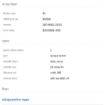
পণ্যের বিবরণ
উৎপত্তি স্থল:
চীন
পরিচিতিমুলক নাম:
BVEM
সাক্ষ্যদান:
ISO 9001:2015
মডেল নম্বার:
BJV260E-450
প্রদান
ন্যূনতম চাহিদার পরিমাণ:
1
মূল্য:
আলোচনা সাপেক্ষে
প্যাকেজিং বিবরণ:
কাঠের ক্ষেত্রে
ডেলিভারি সময়:
15 কাজের দিন
পরিশোধের শর্ত:
এল/সি, টি/টি
যোগানের ক্ষমতা:
প্রতি বছর 600 সেট
বিবরণ
ভাইব্রোফ্লোটেশন সরঞ্জাম