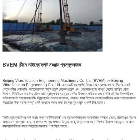
BVEM |চীনে ভাইব্রোফ্লট সরঞ্জাম প্রস্তুতকারক
Beijing Vibroflotation Engineering Machinery Co. Ltd (BVEM) হল Beijing
Vibroflotation Engineering Co. Ltd. এর একটি সহযোগী, চীনের ভাইব্রোফ্লোটেশন শিল্পের একটি
নেতৃস্থানীয় কোম্পানি।ভাইব্রোফ্লট ইকুইপমেন্ট ডেভেলপমেন্ট এবং প্রোডাকশনের সম্পূর্ণ সেটের গার্হস্থ্য নেতা
হিসাবে, বিভিইএম-এর বৈদ্যুতিক ভাইব্রোফ্লটের বৃহত্তর দেশীয় উৎপাদন লাইন রয়েছে।তিনি চাইনিজ ইলেকট্রিক
ভাইব্রোফ্লট ম্যানুফ্যাকচারিং স্ট্যান্ডার্ডের প্রধান-সম্পাদক, এছাড়াও সারা বিশ্বের ব্যবহারকারীদের জন্য ভাইব্রোফ্লট
সরঞ্জামের উচ্চ মানের সম্পূর্ণ সেট সরবরাহ করার জন্য বিশ্বের মুখোমুখি একটি চীনা ব্র্যান্ড।
"ভাইব্রোফ্লোটেশন সার্ভ করার জন্য আউটপারফর্ম" এর গ্রাহক-ভিত্তিক ব্যবসায়িক দর্শনকে মেনে, বিভিইএম শিল্পের
অগ্রভাগে অবস্থান করে, ক্রমাগত পণ্যের গুণমান উন্নত করে, উদ্ভাবনের সাথে শিল্পের বিকাশে নেতৃত্ব দেয় এবং
ব্যবহারকারীদের কাছে সবচেয়ে চমৎকার পণ্য নিয়ে আসে।