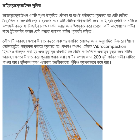
ভাইব্রোফ্লোটেশন সুবিধা
ভাইব্রোফ্লোটেশন একটি স্থল উন্নতির কৌশল যা যথেষ্ট গভীরতায় ব্যবহৃত হয় যেটি চালিত
বৈদ্যুতিক বা জলবাহী প্রোব ব্যবহার করে এটি মাটিকে শক্তিশালী করে।ভাইব্রোফ্লোটেশন মাটিকে
কম্প্যাক্ট করবে যা ডিজাইন লোড সমর্থন করার জন্য উপযুক্ত করে তোলে।এটি আশেপাশের মাটির
সাথে ইন্টারলকিং কলাম তৈরি করতে দানাদার মাটির প্রবর্তন জড়িত।
কৌশলটি ভারবহন ক্ষমতা উন্নত করতে এবং প্রস্তাবিত লোডের জন্য অনুমোদিত ডিফারেনশিয়াল
সেটেলমেন্টের সম্ভাবনা কমাতে ব্যবহৃত হয়।কখনও কখনও এটিকে Vibrocompaction
হিসাবেও উল্লেখ করা হয় এবং চূড়ান্ত ধারণাটি হল মাটির কণাগুলিকে একত্রে যুক্ত করে মাটির
ভারবহন ক্ষমতা উন্নত করে পুনরায় প্যাক করা।মাটির কম্প্যাকশন 200 ফুট পর্যন্ত গভীর মাটিতে
পাওয়া যায়।ভূমিকম্পপ্রবণ এলাকায় তরলীকরণের ঝুঁকিও ব্যাপকভাবে কমে যায়।