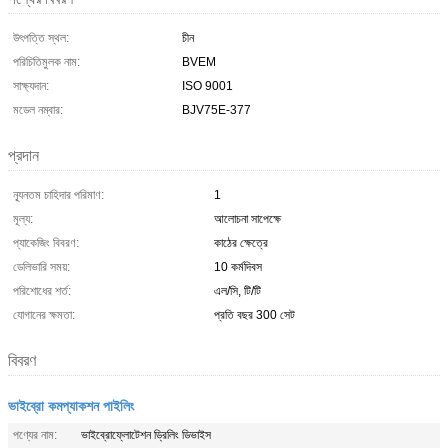
উৎপত্তি স্থল:
চীন
পরিচিতিমুলক নাম:
BVEM
সাক্ষ্যদান:
ISO 9001
মডেল নম্বার:
BJV75E-377
প্রদান
ন্যূনতম চাহিদার পরিমাণ:
1
মূল্য:
আলোচনা সাপেক্ষে
প্যাকেজিং বিবরণ:
কাঠের ক্ষেত্রে
ডেলিভারি সময়:
10 কর্মদিবস
পরিশোধের শর্ত:
এল/সি, টি/টি
যোগানের ক্ষমতা:
প্রতি বছর 300 সেট
বিবরণ
ভাইব্রো কমপ্যাকশন পাইলিং
পণ্যের নাম:
ভাইব্রোফ্লোটেশন ড্রিলিং ডিভাইস