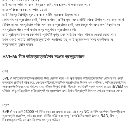
এটি তাদের ক্ষতি না করে বিদ্যমান কাঠামোর চারপাশে করা যেতে পারে।
এতে পরিবেশের কোনো ক্ষতি হয় না
এটি নিজস্ব বৈশিষ্ট্য ব্যবহার করে মাটির স্তরকে উন্নত করে
কোন খননের প্রয়োজন নেই, বিপদ কমাতে, মাটির দূষণ এবং সাইট থেকে উপাদান বের করে আনা
টেবিল জলের সমস্যাগুলি পরিচালনা করার প্রয়োজন নেই, জল নিষ্কাশন এবং জল নিষ্কাশনের
সমস্যাগুলি পরিচালনা করার জন্য অনুমতির প্রয়োজন নেই৷
ভাইব্রোফ্লোটেশনের কৌশলটি প্রতিটি দৃশ্য এবং সাইটের সাথে মানিয়ে নেওয়া যেতে পারে
যখন একটি সাইটে ভাইব্রোফ্লোটেশন সঞ্চালিত হয়, এটি ভূমিকম্পের সময় তরলীকরণের
সম্ভাবনাকে হ্রাস করবে
BVEM/ চীনে ভাইব্রোফ্লোটেশন সরঞ্জাম প্রস্তুতকারক
পেশা
BVEM ভাইব্রোফ্লোটেশন বাজারের উপর ফোকাস করে এবং মূল হিসাবে ভাইব্রোফ্লোটেশন কৌশল সহ একটি
ব্যবসায়িক প্ল্যাটফর্ম গঠন করে, যেখানে ভাইব্রোফ্লোটেশন সরঞ্জামগুলির উত্পাদন এবং একীকরণ, ভাইব্রোফ্লোটেশন
সরঞ্জামগুলির বিক্রয় এবং পরিষেবা এবং ভিত্তি উন্নতি নির্মাণ উদ্যোগ সহ তিনটি প্রধান ব্যবসা রয়েছে।BVEM হল
এশিয়ার সর্ববৃহৎ বৈদ্যুতিক ভাইব্রোফ্লট প্রস্তুতকারক এবং চীনা ভাইব্রোফ্লট উৎপাদন কোডের অন্যতম লেখক।
স্কেল
BVEM-এর মোট 23000 বর্গ মিটার কভারেজ এলাকা রয়েছে, যার মধ্যে NC মেশিনিং ওয়ার্কশপ, ইলেকট্রিকাল
অ্যাসেম্বলি ওয়ার্কশপ, স্টোরেজ গুদাম, টেস্টিং সাইট এবং সম্পূর্ণ কার্যকরী বিভাগগুলি উত্পাদন, R&D, বিপণন,
বিক্রয়োত্তর পরিষেবা এবং নির্মাণের সমন্বয়ে গঠিত।