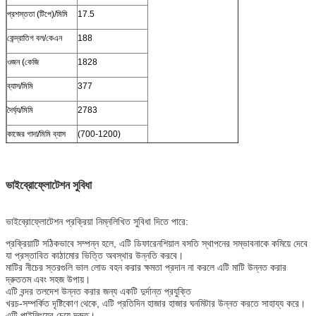
প্রশস্ততা (টিপে)/মিমি
17.5
কেন্দ্রাতিগ বল/কেএন
188
ওজন (কেজি
1828
ব্যাস/মিমি
377
দৈর্ঘ্য/মিমি
2783
কাজের গাদা/মিমি ব্যাস
(700-1200)
ভাইব্রোফ্লোটেশন সুবিধা
ভাইব্রোফ্লোটেশন প্রক্রিয়া নিম্নলিখিত সুবিধা দিতে পারে:
প্রক্রিয়াটি সঠিকভাবে সম্পন্ন হলে, এটি ডিফারেনশিয়াল বসতি স্থাপনের সম্ভাবনাকে কমিয়ে দেবে
যা প্রস্তাবিত কাঠামোর ভিত্তি অবস্থার উন্নতি করবে।
মাটির নীচের স্তরগুলি ভাল লোড বহন করার ক্ষমতা প্রদান না করলে এটি মাটি উন্নত করার
দ্রুততম এবং সহজ উপায়।
এটি বন্দর তলদেশ উন্নত করার জন্য একটি দুর্দান্ত প্রযুক্তি
খরচ-সম্পর্কিত দৃষ্টিকোণ থেকে, এটি প্রতিদিন হাজার হাজার ঘনমিটার উন্নত করতে সাহায্য করে।
এটি পাইলিংয়ের চেয়ে দ্রুত।