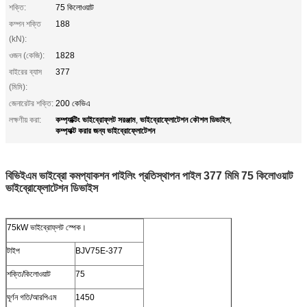
শক্তি:
75 কিলোওয়াট
কম্পন শক্তি
188
(kN):
ওজন (কেজি):
1828
বাইরের ব্যাস
377
(মিমি):
জেনারেটর শক্তি:
200 কেভিএ
কম্প্যাক্টিং ভাইব্রোফ্লট সরঞ্জাম
ভাইব্রোফ্লোটেশন কৌশল ডিভাইস
লক্ষণীয় করা:
,
,
কম্প্যাক্ট করার জন্য ভাইব্রোফ্লোটেশন
বিভিইএম ভাইব্রো কমপ্যাকশন পাইলিং প্রতিস্থাপন পাইল 377 মিমি 75 কিলোওয়াট
ভাইব্রোফ্লোটেশন ডিভাইস
75kW ভাইব্রোফ্লট স্পেক।
টাইপ
BJV75E-377
শক্তি/কিলোওয়াট
75
ঘূর্ণন গতি/আরপিএম
1450