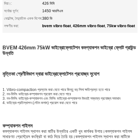
দিয়া।:
426 মিমি
সর্বোচ্চ ঘূর্ণন:
1450 আরপিএম
ভোল্টেজ, বৈদ্যুতিক একক বিশেষ:
380 ভি
bvem vibro float
426mm vibro float
75kw vibro float
লক্ষণীয় করা:
,
,
BVEM 426mm 75kW ভাইব্রোফ্লোটেশন কমপ্যাকশন ভাইব্রো ফ্লোট গ্রাউন্ড
উন্নতি
মৃত্তিকা শ্রেণীবিভাগ দ্বারা ভাইব্রোফ্লোটেশন প্রযোজ্য সুযোগ
1. Vibro-compaction প্রস্তাব করা যেতে পারে কিন্তু বড় শিলা ক্ষতিগ্রস্ত হতে পারে
2. নন-ফিলিং ভাইব্রো-কম্প্যাকশন প্রয়োগ করা যেতে পারে
3. নন-ফিলিং ভাইব্রো-কম্প্যাকশন এবং ফিলিং ভাইব্রো-কম্প্যাকশন উভয়ই সম্ভাব্য প্রযোজ্য সমাধান
4. ভাইব্রো-প্রতিস্থাপন (স্টোন কলাম) প্রয়োগ করা যেতে পারে
কম্প্যাকশন পাইলস
কমপ্যাকশন পাইলস স্থাপন করা মাটির উন্নতির একটি খুব কার্যকর উপায়।কমপ্যাকশন পাইলস
সাধারণত প্রেস্ট্রেস কংক্রিট বা কাঠ দিয়ে তৈরি হয়।কমপ্যাকশন পাইলস স্থাপন করা মাটিকে