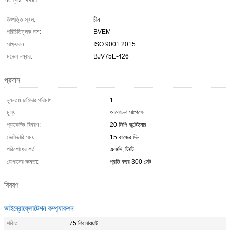
উৎপত্তি স্থল:
চীন
পরিচিতিমুলক নাম:
BVEM
সাক্ষ্যদান:
ISO 9001:2015
মডেল নম্বার:
BJV75E-426
প্রদান
ন্যূনতম চাহিদার পরিমাণ:
1
মূল্য:
আলোচনা সাপেক্ষে
প্যাকেজিং বিবরণ:
20 জিপি কন্টেইনার
ডেলিভারি সময়:
15 কাজের দিন
পরিশোধের শর্ত:
এল/সি, টি/টি
যোগানের ক্ষমতা:
প্রতি বছর 300 সেট
বিবরণ
ভাইব্রোফ্লোটেশন কম্প্যাকশন
শক্তি:
75 কিলোওয়াট