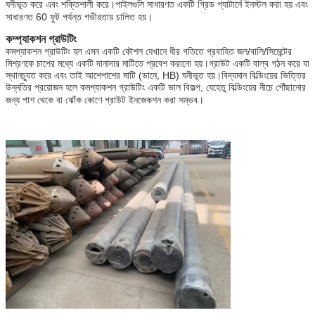
ঘনীভূত করে এবং শক্তিশালী করে।পাইলগুলি সাধারণত একটি গ্রিড প্যাটার্নে ইনস্টল করা হয় এবং
সাধারণত 60 ফুট পর্যন্ত গভীরতায় চালিত হয়।
কম্প্যাকশন গ্রাউটিং
কমপ্যাকশন গ্রাউটিং হল এমন একটি কৌশল যেখানে ধীর গতিতে প্রবাহিত জল/বালি/সিমেন্টের
মিশ্রণকে চাপের মধ্যে একটি দানাদার মাটিতে প্রবেশ করানো হয়।গ্রাউট একটি বাল্ব গঠন করে যা
স্থানচ্যুত করে এবং তাই আশেপাশের মাটি (ডানে, HB) ঘনীভূত হয়।বিদ্যমান বিল্ডিংয়ের ভিত্তির
উন্নতির প্রয়োজন হলে কমপ্যাকশন গ্রাউটিং একটি ভাল বিকল্প, যেহেতু বিল্ডিংয়ের নীচে পৌঁছানোর
জন্য পাশ থেকে বা ঝোঁক কোণে গ্রাউট ইনজেকশন করা সম্ভব।