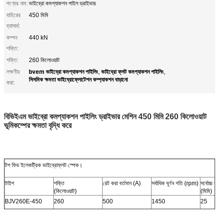
পণ্যের নাম:
ভাইব্রো কমপ্যাকশন পাইল ড্রাইভার
বাহিরের
450 মিমি
ব্যাসার্ধ:
কম্পন
440 kN
শক্তি:
শক্তি:
260 কিলোওয়াট
bvem ভাইব্রো কমপ্যাকশন পাইলিং
ভাইব্রো ফ্লট কমপ্যাকশন পাইলিং
লক্ষণীয়
,
,
সিসমিক ক্ষমতা ভাইব্রোফ্লোটেশন কম্প্যাকশন বাড়ানো
করা:
বিভিইএম ভাইব্রো কমপ্যাকশন পাইলিং ড্রাইভার মেশিন 450 মিমি 260 কিলোওয়াট
ভূমিকম্পের ক্ষমতা বৃদ্ধি করে
টপ ফিড ইলেকট্রিক ভাইব্রোফ্লট স্পেক।
টাইপ
শক্তি
রেট করা বর্তমান (A)
সর্বাধিক ঘূর্ণন গতি (rpm)
সর্বোচ্চ প
(কিলোওয়াট)
(মিমি)
BJV260E-450
260
500
1450
25