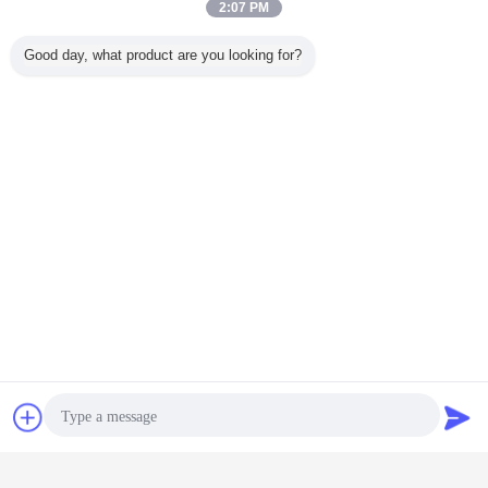
2:07 PM
Good day, what product are you looking for?
BVEM 260kW ভাইব্রোফ্লট এর বড় কম্পন শক্তি 520 kN, সর্বোচ্চ প্রশস্ততা
32mm।এটি চীনে সর্বাধিক শক্তি সহ পরিপক্ক বৈদ্যুতিক ভাইব্রোফ্লট।উচ্চতর দক্ষতার কারণে
এটি ভাইব্রো-কম্প্যাকশন নির্মাণে খুব জনপ্রিয়।
কৌশলটি প্রয়োজনীয় গভীরতায় প্রবেশ করতে এবং উপাদানটিকে সংহত করার জন্য একটি
কম্পনকারী প্রোব ব্যবহার করে।বিভিন্ন ধরণের নির্মাণ পদ্ধতি রয়েছে (শুকনো এবং ভেজা, টুলের
উপরে বা নীচে কম্পনকারী প্রোব, পেন্ডুলাম বা মাস্ট-গাইডেড সিস্টেম) এবং উপকরণগুলি (নীচের
চ্যাট
উদ্ধৃতির জন্য আবেদন
ফিড / টপ ফিড) অন্তর্ভুক্ত করার পদ্ধতি যা একত্রে ব্যবহার করা যেতে পারে। প্রকল্পের
প্রয়োজনীয়তা এবং স্পেসিফিকেশন মেটাতে।