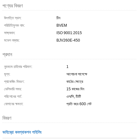
পণ্যের বিবরণ
উৎপত্তি স্থল:
চীন
পরিচিতিমুলক নাম:
BVEM
সাক্ষ্যদান:
ISO 9001:2015
মডেল নম্বার:
BJV260E-450
প্রদান
ন্যূনতম চাহিদার পরিমাণ:
1
মূল্য:
আলোচনা সাপেক্ষে
প্যাকেজিং বিবরণ:
কাঠের ক্ষেত্রে
ডেলিভারি সময়:
15 কাজের দিন
পরিশোধের শর্ত:
এল/সি, টি/টি
যোগানের ক্ষমতা:
প্রতি বছর 600 সেট
বিবরণ
ভাইব্রো কমপ্যাকশন পাইলিং