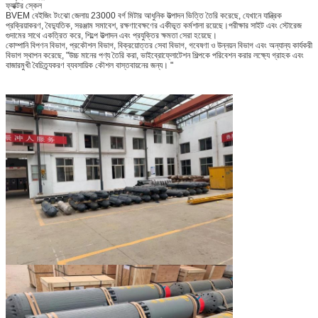
ফ্যাক্টর স্কেল
BVEM বেইজিং টংঝো জেলায় 23000 বর্গ মিটার আধুনিক উত্পাদন ভিত্তি তৈরি করেছে, যেখানে যান্ত্রিক
প্রক্রিয়াকরণ, বৈদ্যুতিক, সরঞ্জাম সমাবেশ, রক্ষণাবেক্ষণের একীভূত কর্মশালা রয়েছে।পরীক্ষার সাইট এবং স্টোরেজ
গুদামের সাথে একত্রিত করে, শিল্পে উত্পাদন এবং প্রযুক্তির ক্ষমতা সেরা হয়েছে।
কোম্পানি বিপণন বিভাগ, প্রকৌশল বিভাগ, বিক্রয়োত্তর সেবা বিভাগ, গবেষণা ও উন্নয়ন বিভাগ এবং অন্যান্য কার্যকরী
বিভাগ স্থাপন করেছে, "উচ্চ মানের পণ্য তৈরি করা, ভাইব্রোফ্লোটেশন শিল্পকে পরিবেশন করার লক্ষ্যে গ্রাহক এবং
বাজারমুখী বৈচিত্র্যকরণ ব্যবসায়িক কৌশল বাস্তবায়নের জন্য। "