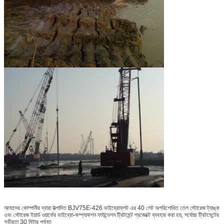
আমাদের কোম্পানীর দ্বারা উত্পাদিত BJV75E-426 ভাইব্রোফ্লট এর 40 সেট অপরিশোধিত তেল স্টোরেজ ট্যাঙ্ক
এবং স্টোরেজ ইয়ার্ড ওয়ার্ফের ভাইব্রো-কম্প্যাকশন ফাউন্ডেশন ট্রিটমেন্ট প্রজেক্টে ব্যবহার করা হয়, সর্বোচ্চ ট্রিটমেন্টের
গভীরতা 30 মিটার পর্যন্ত