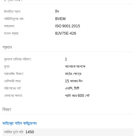
উৎপত্তি স্থল:
চীন
পরিচিতিমুলক নাম:
BVEM
সাক্ষ্যদান:
ISO 9001:2015
মডেল নম্বার:
BJV75E-426
প্রদান
ন্যূনতম চাহিদার পরিমাণ:
1
মূল্য:
আলোচনা সাপেক্ষে
প্যাকেজিং বিবরণ:
কাঠের ক্ষেত্রে
ডেলিভারি সময়:
15 কাজের দিন
পরিশোধের শর্ত:
এল/সি, টি/টি
যোগানের ক্ষমতা:
প্রতি বছর 600 সেট
বিবরণ
ভাইব্রো পাইল ফাউন্ডেশন
সর্বাধিক ঘূর্ণন গতি
1450