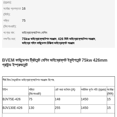
(rpm):
সর্বোচ্চ প্রশস্ততা
16
(মিমি):
শক্তি
75
(কিলোওয়াট):
পণ্যের নাম:
ভাইব্রোফ্লোটেশন মেশিন
75kw ভাইব্রোফ্লোটেশন সরঞ্জাম
426 মিমি ভাইব্রোফ্লোটেশন সরঞ্জাম
লক্ষণীয় করা:
,
,
ভাইব্রো পাইল ফাউন্ডেশন চিকিত্সা ভাইব্রোফ্লট সরঞ্জাম
BVEM ফাউন্ডেশন ট্রিটমেন্ট মেশিন ভাইব্রোফ্লট ইকুইপমেন্ট 75kw 426mm
গ্রাউন্ড ইম্প্রুভমেন্ট
শীর্ষ ফিড বৈদ্যুতিক ভাইব্রোফ্লোটেশন সরঞ্জাম বিশেষ.
টাইপ
শক্তি
রেট করা বর্তমান (A)
সর্বাধিক ঘূর্ণন গতি (rpm)
সর্বোচ্চ প
(কিলোওয়াট)
(মিমি)
BJV75E-426
75
148
1450
15
BJV130E-426
130
255
1450
15