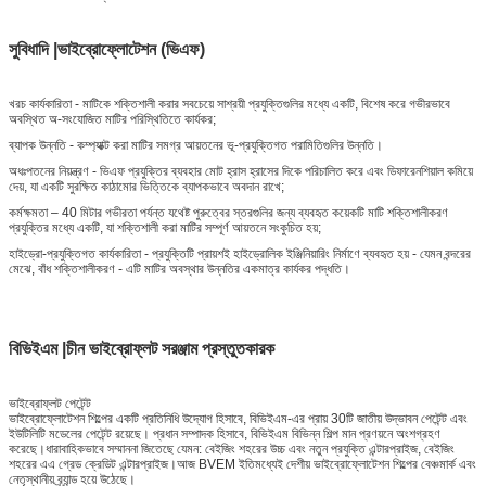
সুবিধাদি
|ভাইব্রোফ্লোটেশন (ভিএফ)
খরচ কার্যকারিতা - মাটিকে শক্তিশালী করার সবচেয়ে সাশ্রয়ী প্রযুক্তিগুলির মধ্যে একটি, বিশেষ করে গভীরভাবে
অবস্থিত অ-সংযোজিত মাটির পরিস্থিতিতে কার্যকর;
ব্যাপক উন্নতি - কম্প্যাক্ট করা মাটির সমগ্র আয়তনের ভূ-প্রযুক্তিগত পরামিতিগুলির উন্নতি।
অধঃপতনের নিয়ন্ত্রণ - ভিএফ প্রযুক্তির ব্যবহার মোট হ্রাস হ্রাসের দিকে পরিচালিত করে এবং ডিফারেনশিয়াল কমিয়ে
দেয়, যা একটি সুরক্ষিত কাঠামোর ভিত্তিকে ব্যাপকভাবে অবদান রাখে;
কর্মক্ষমতা – 40 মিটার গভীরতা পর্যন্ত যথেষ্ট পুরুত্বের স্তরগুলির জন্য ব্যবহৃত কয়েকটি মাটি শক্তিশালীকরণ
প্রযুক্তির মধ্যে একটি, যা শক্তিশালী করা মাটির সম্পূর্ণ আয়তনে সংকুচিত হয়;
হাইড্রো-প্রযুক্তিগত কার্যকারিতা - প্রযুক্তিটি প্রায়শই হাইড্রোলিক ইঞ্জিনিয়ারিং নির্মাণে ব্যবহৃত হয় - যেমন বন্দরের
মেঝে, বাঁধ শক্তিশালীকরণ - এটি মাটির অবস্থার উন্নতির একমাত্র কার্যকর পদ্ধতি।
বিভিইএম
|চীন
ভাইব্রোফ্লট সরঞ্জাম প্রস্তুতকারক
ভাইব্রোফ্লট পেটেন্ট
ভাইব্রোফ্লোটেশন শিল্পের একটি প্রতিনিধি উদ্যোগ হিসাবে, বিভিইএম-এর প্রায় 30টি জাতীয় উদ্ভাবন পেটেন্ট এবং
ইউটিলিটি মডেলের পেটেন্ট রয়েছে। প্রধান সম্পাদক হিসাবে, বিভিইএম বিভিন্ন শিল্প মান প্রণয়নে অংশগ্রহণ
করেছে।ধারাবাহিকভাবে সম্মাননা জিতেছে যেমন: বেইজিং শহরের উচ্চ এবং নতুন প্রযুক্তি এন্টারপ্রাইজ, বেইজিং
শহরের এএ গ্রেড ক্রেডিট এন্টারপ্রাইজ।আজ BVEM ইতিমধ্যেই দেশীয় ভাইব্রোফ্লোটেশন শিল্পের বেঞ্চমার্ক এবং
নেতৃস্থানীয় ব্র্যান্ড হয়ে উঠেছে।