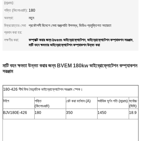
(rpm):
শক্তি (কিলোওয়াট):
180
অবস্থা:
নতুন
বিক্রয়োত্তর সেবা
প্রকৌশলী বিদেশে সেবা যন্ত্রপাতি উপলব্ধ, ভিডিও প্রযুক্তিগত সহায়তা
প্রদান করা হয়:
কম্প্যাক্ট করার জন্য bvem ভাইব্রোফ্লোটেশন
ভাইব্রোফ্লোটেশন কম্প্যাকশন সরঞ্জাম
লক্ষণীয় করা:
,
,
মাটি বহন ক্ষমতার ভাইব্রোফ্লোটেশন কম্প্যাকশন উন্নত করা
মাটি বহন ক্ষমতা উন্নত করার জন্য BVEM 180kw ভাইব্রোফ্লোটেশন কম্প্যাকশন
সরঞ্জাম
180-426 শীর্ষ ফিড বৈদ্যুতিক ভাইব্রোফ্লোটেশন সরঞ্জাম স্পেক।
টাইপ
শক্তি
রেট করা বর্তমান (A)
সর্বাধিক ঘূর্ণন গতি (rpm)
সর্বোচ্চ প
(কিলোওয়াট)
(মিমি)
BJV180E-426
180
350
1450
18.9