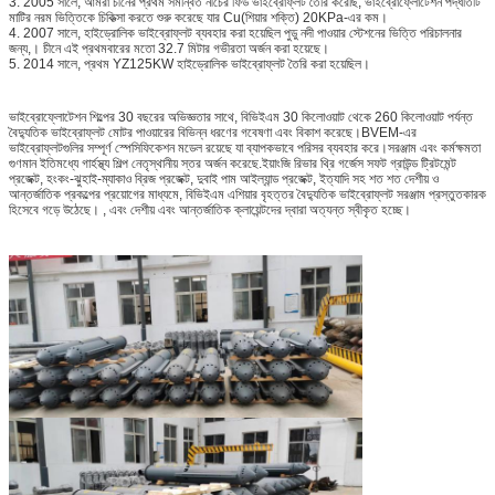
3. 2005 সালে, আমরা চীনের প্রথম সমন্বিত নীচের ফিড ভাইব্রোফ্লট তৈরি করেছি, ভাইব্রোফ্লোটেশন পদ্ধতিটি
মাটির নরম ভিত্তিকে চিকিত্সা করতে শুরু করেছে যার Cu(শিয়ার শক্তি) 20KPa-এর কম।
4. 2007 সালে, হাইড্রোলিক ভাইব্রোফ্লট ব্যবহার করা হয়েছিল পুডু নদী পাওয়ার স্টেশনের ভিত্তি পরিচালনার
জন্য,। চীনে এই প্রথমবারের মতো 32.7 মিটার গভীরতা অর্জন করা হয়েছে।
5. 2014 সালে, প্রথম YZ125KW হাইড্রোলিক ভাইব্রোফ্লট তৈরি করা হয়েছিল।
ভাইব্রোফ্লোটেশন শিল্পের 30 বছরের অভিজ্ঞতার সাথে, বিভিইএম 30 কিলোওয়াট থেকে 260 কিলোওয়াট পর্যন্ত
বৈদ্যুতিক ভাইব্রোফ্লট মোটর পাওয়ারের বিভিন্ন ধরণের গবেষণা এবং বিকাশ করেছে।BVEM-এর
ভাইব্রোফ্লটগুলির সম্পূর্ণ স্পেসিফিকেশন মডেল রয়েছে যা ব্যাপকভাবে পরিসর ব্যবহার করে।সরঞ্জাম এবং কর্মক্ষমতা
গুণমান ইতিমধ্যে গার্হস্থ্য শিল্প নেতৃস্থানীয় স্তর অর্জন করেছে.ইয়াংজি রিভার থ্রি গর্জেস সফট গ্রাউন্ড ট্রিটমেন্ট
প্রজেক্ট, হংকং-ঝুহাই-ম্যাকাও ব্রিজ প্রজেক্ট, দুবাই পাম আইল্যান্ড প্রজেক্ট, ইত্যাদি সহ শত শত দেশীয় ও
আন্তর্জাতিক প্রকল্পের প্রয়োগের মাধ্যমে, বিভিইএম এশিয়ার বৃহত্তর বৈদ্যুতিক ভাইব্রোফ্লট সরঞ্জাম প্রস্তুতকারক
হিসেবে গড়ে উঠেছে। , এবং দেশীয় এবং আন্তর্জাতিক ক্লায়েন্টদের দ্বারা অত্যন্ত স্বীকৃত হচ্ছে।