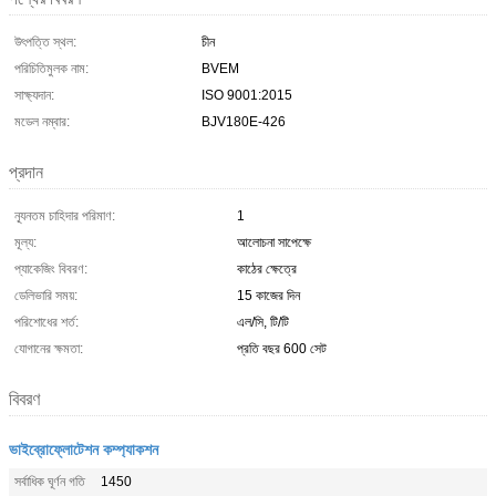
উৎপত্তি স্থল:
চীন
পরিচিতিমুলক নাম:
BVEM
সাক্ষ্যদান:
ISO 9001:2015
মডেল নম্বার:
BJV180E-426
প্রদান
ন্যূনতম চাহিদার পরিমাণ:
1
মূল্য:
আলোচনা সাপেক্ষে
প্যাকেজিং বিবরণ:
কাঠের ক্ষেত্রে
ডেলিভারি সময়:
15 কাজের দিন
পরিশোধের শর্ত:
এল/সি, টি/টি
যোগানের ক্ষমতা:
প্রতি বছর 600 সেট
বিবরণ
ভাইব্রোফ্লোটেশন কম্প্যাকশন
সর্বাধিক ঘূর্ণন গতি
1450