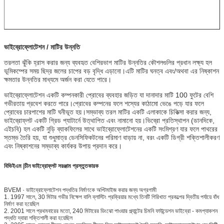
ভাইব্রোফ্লোটেশন / মাটির উন্নতি
তরলতা ঝুঁকি হ্রাস করার জন্য ব্যবহৃত বেশিরভাগ মাটির উন্নতির কৌশলগুলির প্রধান লক্ষ্য হল
ভূমিকম্পের সময় ছিদ্র জলের চাপের বড় বৃদ্ধি এড়ানো।এটি মাটির ঘনত্ব এবং/অথবা এর নিষ্কাশন
ক্ষমতার উন্নতির মাধ্যমে অর্জন করা যেতে পারে।
ভাইব্রোফ্লোটেশন একটি কম্পনকারী প্রোবের ব্যবহার জড়িত যা দানাদার মাটি 100 ফুটের বেশি
গভীরতায় প্রবেশ করতে পারে।প্রোবের কম্পনের ফলে শস্যের কাঠামো ভেঙে পড়ে যার ফলে
প্রোবের চারপাশের মাটি ঘনীভূত হয়।সম্ভাব্য তরল মাটির একটি এলাকাকে চিকিত্সা করার জন্য,
ভাইব্রোফ্লট একটি গ্রিড প্যাটার্নে উত্থাপিত এবং নামানো হয়।ভিব্রো প্রতিস্থাপন (ডানদিকে,
এইচবি) হল একটি নুড়ি ব্যাকফিলের সাথে ভাইব্রোফ্লোটেশনের একটি সংমিশ্রণ যার ফলে পাথরের
স্তম্ভ তৈরি হয়, যা শুধুমাত্র ডেনসিফিকটনের পরিমাণ বাড়ায় না, বরং একটি ডিগ্রী শক্তিশালীকরণ
এবং নিষ্কাশনের সম্ভাব্য কার্যকর উপায় প্রদান করে।
বিভিইএম
|চীন
ভাইব্রোফ্লট সরঞ্জাম প্রস্তুতকারক
BVEM · ভাইব্রোফ্লোটেশন পদ্ধতির নির্মাণকে অপ্টিমাইজ করার জন্য অগ্রগামী
1. 1997 সালে, 30 মিটার গভীর নিক্ষেপ বালি ব্লাস্টিং প্রক্রিয়ার মধ্যে তিনটি গিরিখাত প্রকল্পের দ্বিতীয় পর্যায়ে বাঁধ
নির্মাণ করা হয়েছিল
2. 2001 সালে প্রথমবারের মতো, 240 মিটারের ডিংঝো পাওয়ার প্ল্যান্টের চিমনি ফাউন্ডেশন ভাইব্রো - কমপ্যাকশন
পদ্ধতি দ্বারা শক্তিশালী করা হয়েছিল