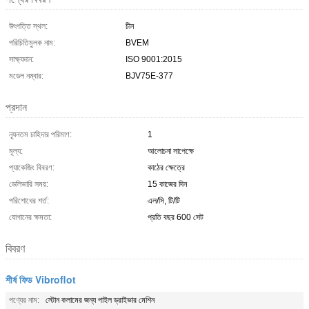
উৎপত্তি স্থল:
চীন
পরিচিতিমুলক নাম:
BVEM
সাক্ষ্যদান:
ISO 9001:2015
মডেল নম্বার:
BJV75E-377
প্রদান
ন্যূনতম চাহিদার পরিমাণ:
1
মূল্য:
আলোচনা সাপেক্ষে
প্যাকেজিং বিবরণ:
কাঠের ক্ষেত্রে
ডেলিভারি সময়:
15 কাজের দিন
পরিশোধের শর্ত:
এল/সি, টি/টি
যোগানের ক্ষমতা:
প্রতি বছর 600 সেট
বিবরণ
শীর্ষ ফিড Vibroflot
পণ্যের নাম:
স্টোন কলামের জন্য পাইল ড্রাইভার মেশিন