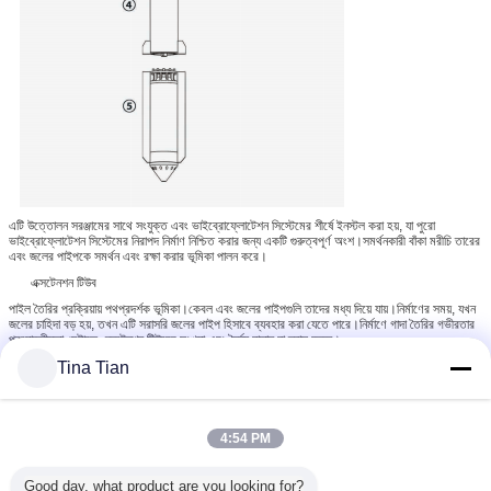
এটি উত্তোলন সরঞ্জামের সাথে সংযুক্ত এবং ভাইব্রোফ্লোটেশন সিস্টেমের শীর্ষে ইনস্টল করা হয়, যা পুরো
ভাইব্রোফ্লোটেশন সিস্টেমের নিরাপদ নির্মাণ নিশ্চিত করার জন্য একটি গুরুত্বপূর্ণ অংশ।সমর্থনকারী বাঁকা মরীচি তারের
এবং জলের পাইপকে সমর্থন এবং রক্ষা করার ভূমিকা পালন করে।
এক্সটেনশন টিউব
পাইল তৈরির প্রক্রিয়ায় পথপ্রদর্শক ভূমিকা।কেবল এবং জলের পাইপগুলি তাদের মধ্য দিয়ে যায়।নির্মাণের সময়, যখন
জলের চাহিদা বড় হয়, তখন এটি সরাসরি জলের পাইপ হিসাবে ব্যবহার করা যেতে পারে।নির্মাণে গাদা তৈরির গভীরতার
প্রয়োজনীয়তা মেটাতে এক্সটেনশন টিউবের সংখ্যা এবং দৈর্ঘ্য বাড়ান বা হ্রাস করুন।
ভাইব্রেশন ডাম্পার
Tina Tian
এটি দুর্বল অংশগুলির অন্তর্গত।নির্মাণের সময় ভাইব্রোফ্লোটে এক্সটেনশন টিউব (পার্ট 2) এবং এর আনুষাঙ্গিকগুলির
কম্পনের প্রভাব দূর করুন।
মোটর
4:54 PM
ভাইব্রোফ্লোটেশন ডিভাইসের জন্য নিমজ্জিত মোটর।এটি মূল শ্যাফ্টের মধ্য দিয়ে ঘোরানোর জন্য কম্পন বডিতে (অংশ
5) উদ্দীপক ব্লককে চালিত করে।
Good day, what product are you looking for?