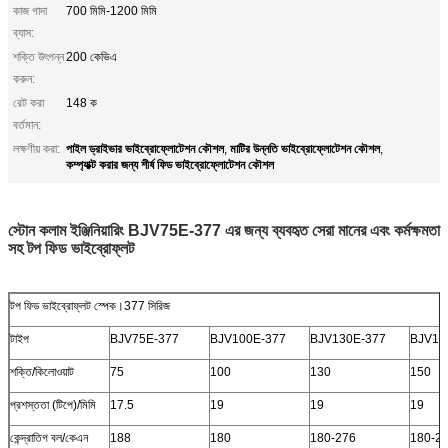
কাজ গাদা
700 মিমি-1200 মিমি
ব্যাস:
শক্তি উৎপন্ন
200 কেভিএ
করুন:
রেট করা
148 ক
বর্তমান:
পাইল ড্রাইভার ভাইব্রোফ্লোটেশন কৌশল
মাটির উন্নতি ভাইব্রোফ্লোটেশন কৌশল
লক্ষণীয় করা:
,
,
কম্প্যাক্ট করার জন্য শীর্ষ ফিড ভাইব্রোফ্লোটেশন কৌশল
স্টোন কলাম ইঞ্জিনিয়ারিং BJV75E-377 এর জন্য ব্যবহৃত সেরা মানের এবং কর্মক্ষমতা
সহ টপ ফিড ভাইব্রোফ্লট
টপ ফিড ভাইব্রোফ্লট স্পেক।377 সিরিজ
টাইপ
BJV75E-377
BJV100E-377
BJV130E-377
BJV15
শক্তি/কিলোওয়াট
75
100
130
150
প্রশস্ততা (টিপে)/মিমি
17.5
19
19
19
কেন্দ্রাতিগ বল/কেএন
188
180
180-276
180-2