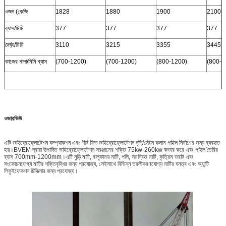
ওজন (কেজি
1828
1880
1900
2100
ব্যাস/মিমি
377
377
377
377
দৈর্ঘ্য/মিমি
3110
3215
3355
3445
কাজের গাদা/মিমি ব্যাস
(700-1200)
(700-1200)
(800-1200)
(800-1
ওভারভিউ
এটি ভাইব্রোফ্লোটেশন কম্প্যাকশন এবং শীর্ষ ফিড ভাইব্রোফ্লোটেশন নুড়ি/স্টোন কলাম পাইল নির্মাণের জন্য ব্যবহৃত
হয়।BVEM দ্বারা উত্পাদিত ভাইব্রোফ্লোটেশন সরঞ্জামের শক্তি 75kw-260kw কভার করে এবং পাইল তৈরির
ব্যাস 700mm-1200mm।এটি নুড়ি মাটি, বালুকাময় মাটি, পলি, সমন্বিত মাটি, কৃত্রিম ভরাট এবং
সংকোচনযোগ্য মাটির শক্তিবৃদ্ধির জন্য প্রযোজ্য, সেইসাথে বিভিন্ন তরলীকরণযোগ্য মাটির ঘনত্ব এবং অ্যান্টি
লিকুইফেকশন চিকিত্সার জন্য প্রযোজ্য।