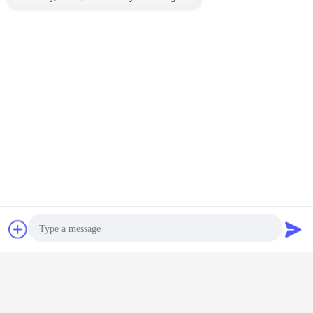
কম্পন শরীর
এককেন্দ্রিক ব্লক অন্তর্ভুক্ত করা হয়.মোটর ঘোরার পরে, অনুভূমিক কম্পন বল আশেপাশের মাটির স্তরে সঞ্চারিত হয়
যাতে ধসে পড়া মাটি বা অতিরিক্ত উপাদানগুলিকে স্তূপে পরিণত করা যায়।
সমাপ্ত peoduct প্রদর্শন - উত্পাদিত vibroflot সিস্টেম সরঞ্জাম
চ্যাট
উদ্ধৃতির জন্য আবেদন
Photo