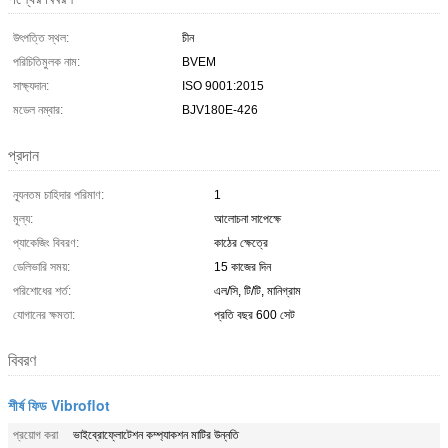
উৎপত্তি স্থল:
চীন
পরিচিতিমুলক নাম:
BVEM
সাক্ষ্যদান:
ISO 9001:2015
মডেল নম্বার:
BJV180E-426
প্রদান
ন্যূনতম চাহিদার পরিমাণ:
1
মূল্য:
আলোচনা সাপেক্ষে
প্যাকেজিং বিবরণ:
কাঠের ক্ষেত্রে
ডেলিভারি সময়:
15 কাজের দিন
পরিশোধের শর্ত:
এল/সি, টি/টি, মানিগ্রাম
যোগানের ক্ষমতা:
প্রতি বছর 600 সেট
বিবরণ
শীর্ষ ফিড Vibroflot
প্রয়োগ করা
ভাইব্রোফ্লোটেশন কম্প্যাকশন মাটির উন্নতি