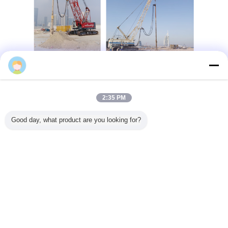
2:35 PM
Good day, what product are you looking for?
260kw শীর্ষ ফিড vibroflot ডিভাইস বালি ফাউন্ডেশন মধ্যে vibroflotation কম্প্যাকশন নির্মাণ প্রয়োগ করা
হয়, গাদা শরীরের vibroflotation পরিসীমা 4 ~ 5m পৌঁছতে পারে.