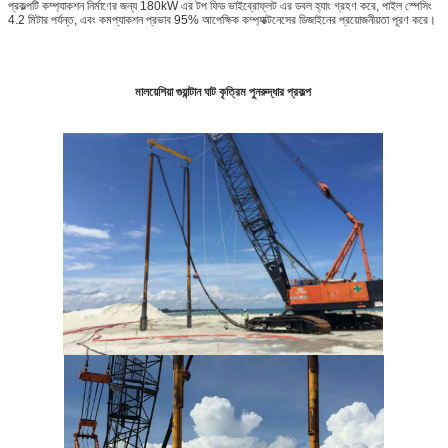
প্রকল্পটি কম্প্যাকশন নির্মাণের জন্য 180kW এর টপ ফিড ভাইব্রোফ্লট এর ডবল হ্যাং গ্রহণ করে, পাইল স্পেসিং
4.2 মিটার পর্যন্ত, এবং কমপ্যাকশন প্রভাব 95% আপেক্ষিক কম্প্যাক্টনেসের ডিজাইনের প্রয়োজনীয়তা পূরণ করে।
মালয়েশিয়া গুয়ান্টান ঘাট কৃত্রিম পুনরুদ্ধার প্রকল্প