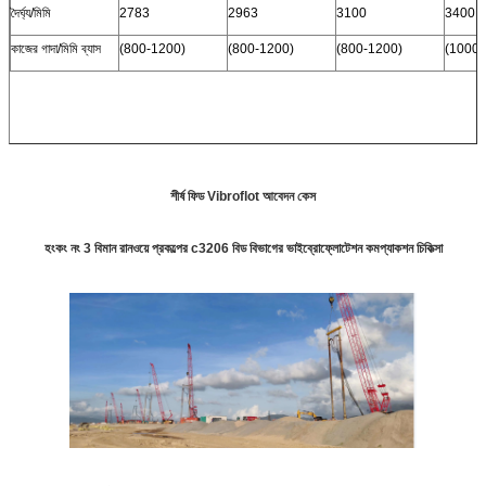
দৈর্ঘ্য/মিমি
2783
2963
3100
3400
কাজের গাদা/মিমি ব্যাস
(800-1200)
(800-1200)
(800-1200)
(1000-
শীর্ষ ফিড Vibroflot আবেদন কেস
হংকং নং 3 বিমান রানওয়ে প্রকল্পের c3206 বিড বিভাগের ভাইব্রোফ্লোটেশন কমপ্যাকশন চিকিত্সা