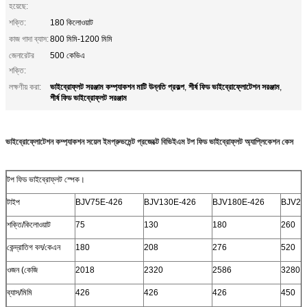
হয়েছে:
শক্তি:
180 কিলোওয়াট
কাজ গাদা ব্যাস:
800 মিমি-1200 মিমি
জেনারেটর
500 কেভিএ
শক্তি:
ভাইব্রোফ্লট সরঞ্জাম কম্প্যাকশন মাটি উন্নতি প্রকল্প
শীর্ষ ফিড ভাইব্রোফ্লোটেশন সরঞ্জাম
লক্ষণীয় করা:
,
,
শীর্ষ ফিড ভাইব্রোফ্লট সরঞ্জাম
ভাইব্রোফ্লোটেশন কম্প্যাকশন সয়েল ইমপ্রুভমেন্ট প্রজেক্টে বিভিইএম টপ ফিড ভাইব্রোফ্লট অ্যাপ্লিকেশন কেস
টপ ফিড ভাইব্রোফ্লট স্পেক।
টাইপ
BJV75E-426
BJV130E-426
BJV180E-426
BJV26
শক্তি/কিলোওয়াট
75
130
180
260
কেন্দ্রাতিগ বল/কেএন
180
208
276
520
ওজন (কেজি
2018
2320
2586
3280
ব্যাস/মিমি
426
426
426
450