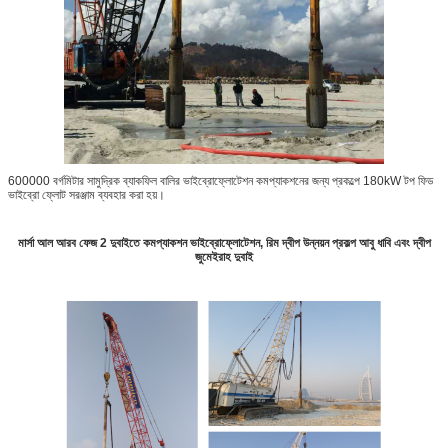
600000 বর্গমিটার সামুদ্রিক ব্যাকফিল বালির ভাইব্রোফ্লোটেশন কমপ্যাকশনের জন্য প্রকল্পে 180kW টপ ফিড
ভাইব্রো ফ্লোট সরঞ্জাম ব্যবহার করা হয়।
মার্সা আল আরব ফেজ 2 দুবাইতে কমপ্যাকশন ভাইব্রোফ্লোটেশন, রিম দ্বীপ উন্নয়ন প্রকল্প আবু ধাবি এবং দ্বীপ
জুমেইরাহ দুবাই