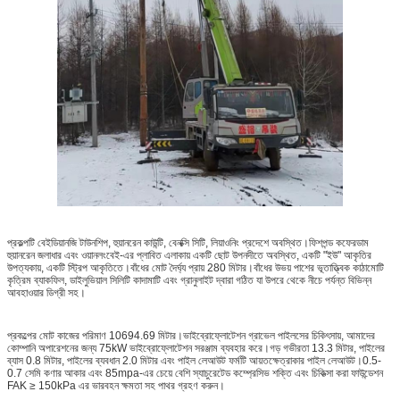
প্রকল্পটি বেইডিয়ানজি টাউনশিপ, হুয়ানরেন কাউন্টি, বেনক্সি সিটি, লিয়াওনিং প্রদেশে অবস্থিত।ফিশপন্ড কফেরডাম
হুয়ানরেন জলাধার এবং ওয়ানলংবেই-এর প্লাবিত এলাকায় একটি ছোট উপনদীতে অবস্থিত, একটি "ইউ" আকৃতির
উপত্যকায়, একটি স্ট্রিপ আকৃতিতে।বাঁধের মোট দৈর্ঘ্য প্রায় 280 মিটার।বাঁধের উভয় পাশের ভূতাত্ত্বিক কাঠামোটি
কৃত্রিম ব্যাকফিল, ডাইলুভিয়াল সিলিটি কাদামাটি এবং গ্রানুলাইট দ্বারা গঠিত যা উপরে থেকে নীচে পর্যন্ত বিভিন্ন
আবহাওয়ার ডিগ্রী সহ।
প্রকল্পের মোট কাজের পরিমাণ 10694.69 মিটার।ভাইব্রোফ্লোটেশন গ্রাভেল পাইলসের চিকিৎসায়, আমাদের
কোম্পানি অপারেশনের জন্য 75kW ভাইব্রোফ্লোটেশন সরঞ্জাম ব্যবহার করে।গড় গভীরতা 13.3 মিটার, পাইলের
ব্যাস 0.8 মিটার, পাইলের ব্যবধান 2.0 মিটার এবং পাইল লেআউট ফর্মটি আয়তক্ষেত্রাকার পাইল লেআউট।0.5-
0.7 সেমি কণার আকার এবং 85mpa-এর চেয়ে বেশি স্যাচুরেটেড কম্প্রেসিভ শক্তি এবং চিকিত্সা করা ফাউন্ডেশন
FAK ≥ 150kPa এর ভারবহন ক্ষমতা সহ পাথর গ্রহণ করুন।