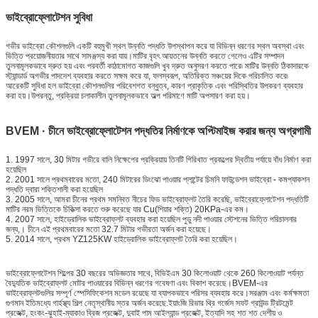
ভাইব্রোফ্লোটেশন সুবিধা
গভীর ভাইব্রো কৌশলগুলি একটি বহুমুখী স্থল উন্নতি পদ্ধতি উপস্থাপন করে যা বিভিন্ন ধরণের স্থল অবস্থা এবং
ভিত্তি প্রয়োজনীয়তার সাথে সামঞ্জস্য করা যায়।মাটির বৃহৎ আয়তনের উন্নতি করতে গেলেও এটির সম্পাদন
তুলনামূলকভাবে দ্রুত হয় এবং পরবর্তী কাঠামোগত কাজগুলি খুব দ্রুত অনুসরণ করতে পারে৷ মাটির উন্নতি ঠিকাদারকে
স্ট্যান্ডার্ড অগভীর পাদদেশ ব্যবহার করতে সক্ষম করে যা, ফলস্বরূপ, অতিরিক্ত সঞ্চয়ের দিকে পরিচালিত করে৷
আরেকটি সুবিধা হল ভাইব্রো কৌশলগুলির পরিবেশগত বন্ধুত্ব, কারণ প্রাকৃতিক এবং পরিস্থিতির উপকরণ ব্যবহার
করা হয়।উপরন্তু, প্রক্রিয়া চলাকালীন তুলনামূলকভাবে অল্প পরিমাণে মাটি অপসারণ করা হয়।
BVEM · চীনে ভাইব্রোফ্লোটেশন পদ্ধতির নির্মাণকে অপ্টিমাইজ করার জন্য অগ্রগামী
1. 1997 সালে, 30 মিটার গভীরে বালি নিক্ষেপের প্রক্রিয়ায় তিনটি গিরিখাত প্রকল্পের দ্বিতীয় পর্যায়ে বাঁধ নির্মাণ করা
হয়েছিল
2. 2001 সালে প্রথমবারের মতো, 240 মিটারের ডিংঝো পাওয়ার প্লান্টের চিমনি ফাউন্ডেশন ভাইব্রো - কমপ্যাকশন
পদ্ধতি দ্বারা শক্তিশালী করা হয়েছিল
3. 2005 সালে, আমরা চীনের প্রথম সমন্বিত নীচের ফিড ভাইব্রোফ্লট তৈরি করেছি, ভাইব্রোফ্লোটেশন পদ্ধতিটি
মাটির নরম ভিত্তিকে চিকিত্সা করতে শুরু করেছে যার Cu(শিয়ার শক্তি) 20KPa-এর কম।
4. 2007 সালে, হাইড্রোলিক ভাইব্রোফ্লট ব্যবহার করা হয়েছিল পুডু নদী পাওয়ার স্টেশনের ভিত্তি পরিচালনার
জন্য,। চীনে এই প্রথমবারের মতো 32.7 মিটার গভীরতা অর্জন করা হয়েছে।
5. 2014 সালে, প্রথম YZ125KW হাইড্রোলিক ভাইব্রোফ্লট তৈরি করা হয়েছিল।
ভাইব্রোফ্লোটেশন শিল্পের 30 বছরের অভিজ্ঞতার সাথে, বিভিইএম 30 কিলোওয়াট থেকে 260 কিলোওয়াট পর্যন্ত
বৈদ্যুতিক ভাইব্রোফ্লট মোটর পাওয়ারের বিভিন্ন ধরণের গবেষণা এবং বিকাশ করেছে।BVEM-এর
ভাইব্রোফ্লটগুলির সম্পূর্ণ স্পেসিফিকেশন মডেল রয়েছে যা ব্যাপকভাবে পরিসর ব্যবহার করে।সরঞ্জাম এবং কর্মক্ষমতা
গুণমান ইতিমধ্যে গার্হস্থ্য শিল্প নেতৃস্থানীয় স্তর অর্জন করেছে.ইয়াংজি রিভার থ্রি গর্জেস সফট গ্রাউন্ড ট্রিটমেন্ট
প্রজেক্ট, হংকং-ঝুহাই-ম্যাকাও ব্রিজ প্রজেক্ট, দুবাই পাম আইল্যান্ড প্রজেক্ট, ইত্যাদি সহ শত শত দেশীয় ও