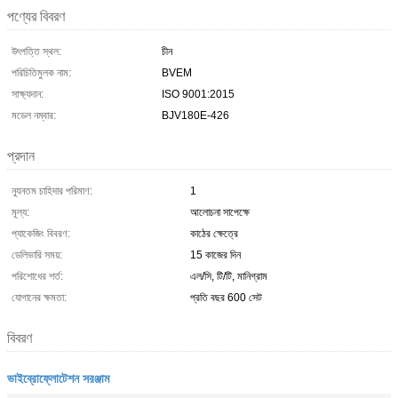
পণ্যের বিবরণ
উৎপত্তি স্থল:
চীন
পরিচিতিমুলক নাম:
BVEM
সাক্ষ্যদান:
ISO 9001:2015
মডেল নম্বার:
BJV180E-426
প্রদান
ন্যূনতম চাহিদার পরিমাণ:
1
মূল্য:
আলোচনা সাপেক্ষে
প্যাকেজিং বিবরণ:
কাঠের ক্ষেত্রে
ডেলিভারি সময়:
15 কাজের দিন
পরিশোধের শর্ত:
এল/সি, টি/টি, মানিগ্রাম
যোগানের ক্ষমতা:
প্রতি বছর 600 সেট
বিবরণ
ভাইব্রোফ্লোটেশন সরঞ্জাম