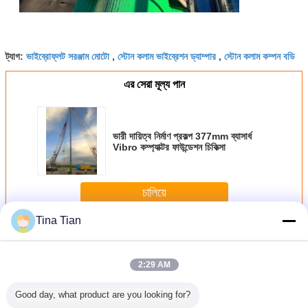
ভাইব্রোফ্লট সরঞ্জাম মোটো
স্টোন কলাম ভাইব্রেশন ড্যাম্পার
স্টোন কলাম কম্পন বডি
ট্যাগ:
,
,
এর সেরা মূল্য পান
ভারী দায়িত্ব নির্মাণ প্রকল্প 377mm ব্যাসার্ধ
Vibro কম্প্যাক্টর ফাউন্ডেশন চিকিত্সা
চালিয়ে
Tina Tian
ভাইব্রোফ্লট আনুষাঙ্গিক
অধিক
2:29 AM
Good day, what product are you looking for?
ত Vibroflot
উচ্চ হার্ড Vibroflot
আইএসও ৯০০১ সার্টিফাইড
৭৫-২৬০ কেডব্লিউ
ভারী দায়িত্ব নির