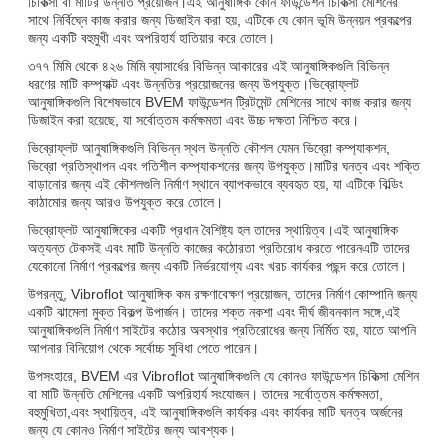
চিকিত্সা বা মাটির উন্নতি প্রয়োজন।এই আনুষাঙ্গিক কোন ফাউন্ডেশন চিকিত্সা মেশিনের
সাথে নির্বিঘ্নে কাজ করার জন্য ডিজাইন করা হয়, এটিকে যে কোন ভূমি উন্নয়ন প্রকল্পের
জন্য একটি বহুমুখী এবং অপরিহার্য হাতিয়ার করে তোলে।
৩৭৭ মিমি থেকে ৪২৬ মিমি ব্যাসার্ধের বিভিন্ন আকারের এই আনুষাঙ্গিকগুলি বিভিন্ন
ধরণের মাটি কম্প্যাক্ট এবং উন্নতির প্রয়োজনের জন্য উপযুক্ত।ভিব্রোফ্লট
আনুষাঙ্গিকগুলি বিশেষভাবে BVEM ফাউন্ডেশন ট্রিটমেন্ট মেশিনের সাথে কাজ করার জন্য
ডিজাইন করা হয়েছে, যা সর্বোত্তম কর্মক্ষমতা এবং উচ্চ দক্ষতা নিশ্চিত করে।
ভিব্রোফ্লট আনুষাঙ্গিকগুলি বিভিন্ন স্থল উন্নতি কৌশল যেমন ভিব্রো কম্প্যাকশন,
ভিব্রো প্রতিস্থাপন এবং গতিশীল কম্প্যাকশনের জন্য উপযুক্ত।মাটির ঘনত্ব এবং শক্তি
বাড়ানোর জন্য এই কৌশলগুলি নির্মাণ স্থানে ব্যাপকভাবে ব্যবহৃত হয়, যা এটিকে বিল্ডিং
কাঠামোর জন্য আরও উপযুক্ত করে তোলে।
ভিব্রোফ্লট আনুষাঙ্গিকের একটি প্রধান বৈশিষ্ট্য হল তাদের স্থায়িত্ব।এই আনুষাঙ্গিক
অত্যন্ত টেকসই এবং মাটি উন্নতি কাজের কঠোরতা প্রতিরোধ করতে পারেনএটি তাদের
যেকোনো নির্মাণ প্রকল্পের জন্য একটি নির্ভরযোগ্য এবং খরচ কার্যকর পছন্দ করে তোলে।
উপরন্তু, Vibroflot আনুষাঙ্গিক কম রক্ষণাবেক্ষণ প্রয়োজন, তাদের নির্মাণ কোম্পানি জন্য
একটি ঝামেলা মুক্ত বিকল্প উপার্জন। তাদের শক্ত নকশা এবং দীর্ঘ জীবনকাল সঙ্গে,এই
আনুষাঙ্গিকগুলি নির্মাণ সাইটের কঠোর অবস্থার প্রতিরোধের জন্য নির্মিত হয়, যাতে আপনি
আপনার বিনিয়োগ থেকে সর্বোচ্চ সুবিধা পেতে পারেন।
উপসংহারে, BVEM এর Vibroflot আনুষাঙ্গিকগুলি যে কোনও ফাউন্ডেশন চিকিত্সা মেশিন
বা মাটি উন্নতি মেশিনের একটি অপরিহার্য সংযোজন। তাদের সর্বোত্তম কর্মক্ষমতা,
বহুমুখিতা,এবং স্থায়িত্ব, এই আনুষাঙ্গিকগুলি কার্যকর এবং কার্যকর মাটি ঘনত্ব অর্জনের
জন্য যে কোনও নির্মাণ সাইটের জন্য আবশ্যক।