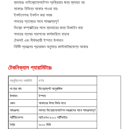
ব্যবহারঃ ভাইব্রোফ্লোটেশন প্রক্রিয়ার জন্য ব্যবহৃত হয়
আকারঃ বিভিন্ন আকার পাওয়া যায়
ইনস্টলেশনঃ ইনস্টল করা সহজ
পাথরের স্তম্ভের সাথে সামঞ্জস্যপূর্ণ
ভিব্রো কম্প্যাক্টরের সাথে ব্যবহারের জন্য ডিজাইন করা
পাথরের স্তম্ভ স্থাপনের কার্যকারিতা বাড়ায়
টেকসই এবং দীর্ঘস্থায়ী ইস্পাত উপাদান
নির্দিষ্ট প্রকল্পের প্রয়োজন অনুসারে কাস্টমাইজযোগ্য আকার
টেকনিক্যাল প্যারামিটারঃ
প্রযুক্তিগত পরামিতি
বর্ণনা
পণ্যের নাম
ভিব্রোফ্লট আনুষাঙ্গিক
উপাদান
ইস্পাত
ওজন
আকারের উপর নির্ভর করে
সামঞ্জস্য
সমস্ত ভিব্রোফ্লোটেশন সরঞ্জামের সাথে সামঞ্জস্যপূর্ণ
সার্টিফিকেশন
আইএসও ৯০০১ সার্টিফাইড
দৈর্ঘ্য
৩০০০ মিমি