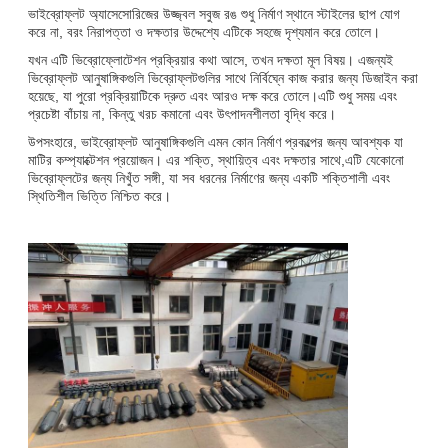
ভাইব্রোফ্লট অ্যাসেসোরিজের উজ্জ্বল সবুজ রঙ শুধু নির্মাণ স্থানে স্টাইলের ছাপ যোগ
করে না, বরং নিরাপত্তা ও দক্ষতার উদ্দেশ্যে এটিকে সহজে দৃশ্যমান করে তোলে।
যখন এটি ভিব্রোফ্লোটেশন প্রক্রিয়ার কথা আসে, তখন দক্ষতা মূল বিষয়। এজন্যই
ভিব্রোফ্লট আনুষাঙ্গিকগুলি ভিব্রোফ্লটগুলির সাথে নির্বিঘ্নে কাজ করার জন্য ডিজাইন করা
হয়েছে, যা পুরো প্রক্রিয়াটিকে দ্রুত এবং আরও দক্ষ করে তোলে।এটি শুধু সময় এবং
প্রচেষ্টা বাঁচায় না, কিন্তু খরচ কমানো এবং উৎপাদনশীলতা বৃদ্ধি করে।
উপসংহারে, ভাইব্রোফ্লট আনুষাঙ্গিকগুলি এমন কোন নির্মাণ প্রকল্পের জন্য আবশ্যক যা
মাটির কম্প্যাক্টেশন প্রয়োজন। এর শক্তি, স্থায়িত্ব এবং দক্ষতার সাথে,এটি যেকোনো
ভিব্রোফ্লটের জন্য নিখুঁত সঙ্গী, যা সব ধরনের নির্মাণের জন্য একটি শক্তিশালী এবং
স্থিতিশীল ভিত্তি নিশ্চিত করে।