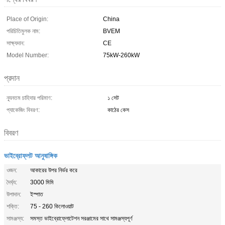
Place of Origin:
China
পরিচিতিমুলক নাম:
BVEM
সাক্ষ্যদান:
CE
Model Number:
75kW-260kW
প্রদান
ন্যূনতম চাহিদার পরিমাণ:
১ সেট
প্যাকেজিং বিবরণ:
কাঠের কেস
বিবরণ
ভাইব্রোফ্লট আনুষাঙ্গিক
ওজন:
আকারের উপর নির্ভর করে
দৈর্ঘ্য:
3000 মিমি
উপাদান:
ইস্পাত
শক্তি:
75 - 260 কিলোওয়াট
সামঞ্জস্য:
সমস্ত ভাইব্রোফ্লোটেশন সরঞ্জামের সাথে সামঞ্জস্যপূর্ণ