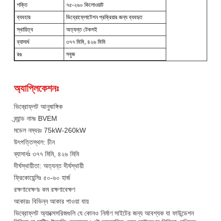
শক্তি
৭৫-২৬০ কিলোওয়াট
ব্যবহার
ভিব্রোফ্লোটেশন প্রক্রিয়ার জন্য ব্যবহৃত
স্থায়িত্ব
অত্যন্ত টেকসই
ব্যাসার্ধ
৩৭৭ মিমি, ৪২৬ মিমি
রঙ
সবুজ
অ্যাপ্লিকেশনঃ
ভিব্রোফ্লট আনুষাঙ্গিক
ব্র্যান্ড নামঃ BVEM
মডেল নম্বরঃ 75kW-260kW
উৎপত্তিস্থল: চীন
ব্যাসার্ধঃ ৩৭৭ মিমি, ৪২৬ মিমি
দীর্ঘস্থায়ীতা: অত্যন্ত দীর্ঘস্থায়ী
ফ্রিকোয়েন্সিঃ ৫০-৬০ হার্জ
রক্ষণাবেক্ষণঃ কম রক্ষণাবেক্ষণ
আকারঃ বিভিন্ন আকার পাওয়া যায়
ভিব্রোফ্লট অ্যাক্সেসরিজগুলি যে কোনও নির্মাণ সাইটের জন্য আবশ্যক যা ফাউন্ডেশন