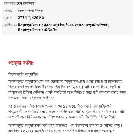
রক্ষণাবেক্ষণ:
কম রক্ষণাবেক্ষণ
আকার:
বিভিন্ন আকার উপলব্ধ
ব্যাসার্ধ:
377 মিমি, 426 মিমি
ভিব্রোফ্লোটেশন কম্প্যাক্টেশন আনুষাঙ্গিক
ভিব্রোফ্লোটেশন কম্প্যাক্টেশন উপাদান
লক্ষণীয় করা:
,
,
ভিব্রোফ্লোটেশন কম্প্যাক্ট ডিভাইস
পণ্যের বর্ণনাঃ
ভিব্রোফ্লট আনুষাঙ্গিক
ভিব্রোফ্লট আনুষাঙ্গিকগুলি হ'ল উচ্চমানের আনুষাঙ্গিকগুলির একটি সিরিজ যা বিশেষভাবে
ভিব্রোফ্লটেশন প্রক্রিয়াটির জন্য ডিজাইন করা হয়েছে। এটি কোনও ভিব্রোফ্লট বা
ফাউন্ডেশন চিকিত্সা মেশিনের একটি অপরিহার্য অংশ,নির্মাণের সময় মাটি কম্প্যাক্ট করার জন্য
দক্ষ এবং নির্ভরযোগ্য সমর্থন প্রদান.
৭৫ থেকে ২৬০ কিলোওয়াট পর্যন্ত পাওয়ারের সাথে, ভিব্রোফ্লট আনুষাঙ্গিকগুলি
শক্তিশালী কম্পন তৈরি করতে সক্ষম যা গভীরভাবে মাটিতে প্রবেশ করে,কার্যকরভাবে মাটি
কম্প্যাক্ট এবং বিভিন্ন ধরনের নির্মাণ প্রকল্পের জন্য একটি স্থিতিশীল ভিত্তি তৈরি.
ভিব্রোফ্লট আনুষাঙ্গিকের স্থায়িত্ব অতুলনীয়, এর উচ্চমানের ইস্পাত উপাদানের জন্য।
একাধিক ব্যবহারের অনুমতি দেয় এবং ঘন ঘন প্রতিস্থাপনের প্রয়োজন হ্রাস করে.