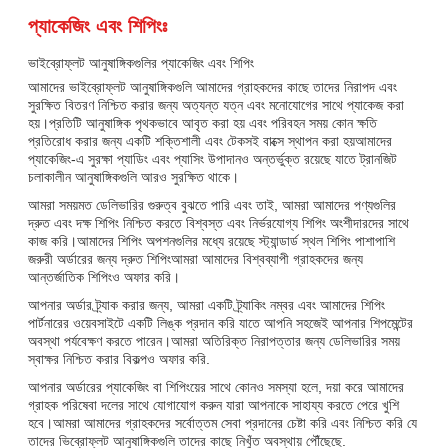
প্যাকেজিং এবং শিপিংঃ
ভাইব্রোফ্লট আনুষাঙ্গিকগুলির প্যাকেজিং এবং শিপিং
আমাদের ভাইব্রোফ্লট আনুষাঙ্গিকগুলি আমাদের গ্রাহকদের কাছে তাদের নিরাপদ এবং
সুরক্ষিত বিতরণ নিশ্চিত করার জন্য অত্যন্ত যত্ন এবং মনোযোগের সাথে প্যাকেজ করা
হয়।প্রতিটি আনুষাঙ্গিক পৃথকভাবে আবৃত করা হয় এবং পরিবহন সময় কোন ক্ষতি
প্রতিরোধ করার জন্য একটি শক্তিশালী এবং টেকসই বাক্সে স্থাপন করা হয়আমাদের
প্যাকেজিং-এ সুরক্ষা প্যাডিং এবং প্যাসিং উপাদানও অন্তর্ভুক্ত রয়েছে যাতে ট্রানজিট
চলাকালীন আনুষাঙ্গিকগুলি আরও সুরক্ষিত থাকে।
আমরা সময়মত ডেলিভারির গুরুত্ব বুঝতে পারি এবং তাই, আমরা আমাদের পণ্যগুলির
দ্রুত এবং দক্ষ শিপিং নিশ্চিত করতে বিশ্বস্ত এবং নির্ভরযোগ্য শিপিং অংশীদারদের সাথে
কাজ করি।আমাদের শিপিং অপশনগুলির মধ্যে রয়েছে স্ট্যান্ডার্ড স্থল শিপিং পাশাপাশি
জরুরী অর্ডারের জন্য দ্রুত শিপিংআমরা আমাদের বিশ্বব্যাপী গ্রাহকদের জন্য
আন্তর্জাতিক শিপিংও অফার করি।
আপনার অর্ডার ট্র্যাক করার জন্য, আমরা একটি ট্র্যাকিং নম্বর এবং আমাদের শিপিং
পার্টনারের ওয়েবসাইটে একটি লিঙ্ক প্রদান করি যাতে আপনি সহজেই আপনার শিপমেন্টের
অবস্থা পর্যবেক্ষণ করতে পারেন।আমরা অতিরিক্ত নিরাপত্তার জন্য ডেলিভারির সময়
স্বাক্ষর নিশ্চিত করার বিকল্পও অফার করি.
আপনার অর্ডারের প্যাকেজিং বা শিপিংয়ের সাথে কোনও সমস্যা হলে, দয়া করে আমাদের
গ্রাহক পরিষেবা দলের সাথে যোগাযোগ করুন যারা আপনাকে সাহায্য করতে পেরে খুশি
হবে।আমরা আমাদের গ্রাহকদের সর্বোত্তম সেবা প্রদানের চেষ্টা করি এবং নিশ্চিত করি যে
তাদের ভিব্রোফ্লট আনুষাঙ্গিকগুলি তাদের কাছে নিখুঁত অবস্থায় পৌঁছেছে.