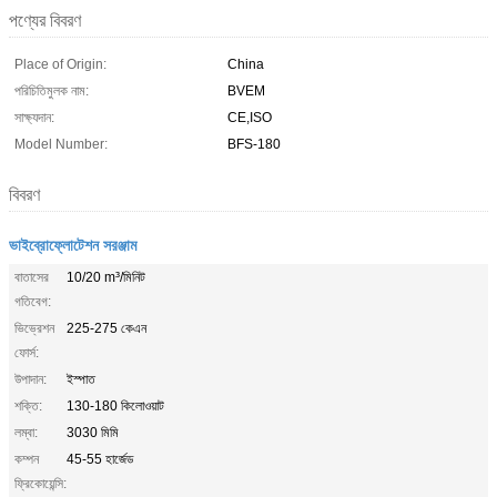
পণ্যের বিবরণ
Place of Origin:
China
পরিচিতিমুলক নাম:
BVEM
সাক্ষ্যদান:
CE,ISO
Model Number:
BFS-180
বিবরণ
ভাইব্রোফ্লোটেশন সরঞ্জাম
বাতাসের
10/20 m³/মিনিট
গতিবেগ:
ভিভ্রেশন
225-275 কেএন
ফোর্স:
উপাদান:
ইস্পাত
শক্তি:
130-180 কিলোওয়াট
লম্বা:
3030 মিমি
কম্পন
45-55 হার্জেড
ফ্রিকোয়েন্সি: