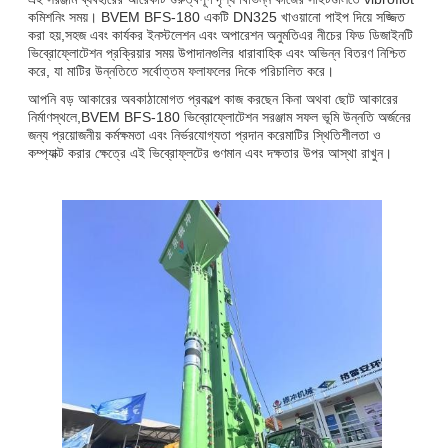
কমিশনিং সময়। BVEM BFS-180 একটি DN325 খাওয়ানো পাইপ দিয়ে সজ্জিত
করা হয়,সহজ এবং কার্যকর ইনস্টলেশন এবং অপারেশন অনুমতিএর নীচের ফিড ডিজাইনটি
ভিব্রোফ্লোটেশন প্রক্রিয়ার সময় উপাদানগুলির ধারাবাহিক এবং অভিন্ন বিতরণ নিশ্চিত
করে, যা মাটির উন্নতিতে সর্বোত্তম ফলাফলের দিকে পরিচালিত করে।
আপনি বড় আকারের অবকাঠামোগত প্রকল্পে কাজ করছেন কিনা অথবা ছোট আকারের
নির্মাণস্থলে,BVEM BFS-180 ভিব্রোফ্লোটেশন সরঞ্জাম সফল ভূমি উন্নতি অর্জনের
জন্য প্রয়োজনীয় কর্মক্ষমতা এবং নির্ভরযোগ্যতা প্রদান করেমাটির স্থিতিশীলতা ও
কম্প্যাক্ট করার ক্ষেত্রে এই ভিব্রোফ্লটের গুণমান এবং দক্ষতার উপর আস্থা রাখুন।