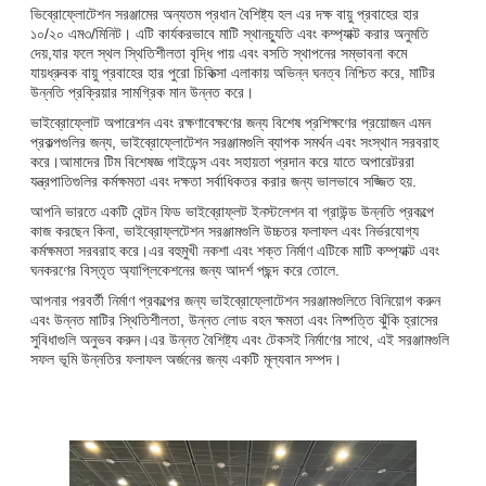
ভিব্রোফ্লোটেশন সরঞ্জামের অন্যতম প্রধান বৈশিষ্ট্য হল এর দক্ষ বায়ু প্রবাহের হার
১০/২০ এম৩/মিনিট। এটি কার্যকরভাবে মাটি স্থানচ্যুতি এবং কম্প্যাক্ট করার অনুমতি
দেয়,যার ফলে স্থল স্থিতিশীলতা বৃদ্ধি পায় এবং বসতি স্থাপনের সম্ভাবনা কমে
যায়ধ্রুবক বায়ু প্রবাহের হার পুরো চিকিত্সা এলাকায় অভিন্ন ঘনত্ব নিশ্চিত করে, মাটির
উন্নতি প্রক্রিয়ার সামগ্রিক মান উন্নত করে।
ভাইব্রোফ্লোট অপারেশন এবং রক্ষণাবেক্ষণের জন্য বিশেষ প্রশিক্ষণের প্রয়োজন এমন
প্রকল্পগুলির জন্য, ভাইব্রোফ্লোটেশন সরঞ্জামগুলি ব্যাপক সমর্থন এবং সংস্থান সরবরাহ
করে।আমাদের টিম বিশেষজ্ঞ গাইডেন্স এবং সহায়তা প্রদান করে যাতে অপারেটররা
যন্ত্রপাতিগুলির কর্মক্ষমতা এবং দক্ষতা সর্বাধিকতর করার জন্য ভালভাবে সজ্জিত হয়.
আপনি ভারতে একটি বেন্টন ফিড ভাইব্রোফ্লট ইনস্টলেশন বা গ্রাউন্ড উন্নতি প্রকল্পে
কাজ করছেন কিনা, ভাইব্রোফ্লটেশন সরঞ্জামগুলি উচ্চতর ফলাফল এবং নির্ভরযোগ্য
কর্মক্ষমতা সরবরাহ করে।এর বহুমুখী নকশা এবং শক্ত নির্মাণ এটিকে মাটি কম্প্যাক্ট এবং
ঘনকরণের বিস্তৃত অ্যাপ্লিকেশনের জন্য আদর্শ পছন্দ করে তোলে.
আপনার পরবর্তী নির্মাণ প্রকল্পের জন্য ভাইব্রোফ্লোটেশন সরঞ্জামগুলিতে বিনিয়োগ করুন
এবং উন্নত মাটির স্থিতিশীলতা, উন্নত লোড বহন ক্ষমতা এবং নিষ্পত্তি ঝুঁকি হ্রাসের
সুবিধাগুলি অনুভব করুন।এর উন্নত বৈশিষ্ট্য এবং টেকসই নির্মাণের সাথে, এই সরঞ্জামগুলি
সফল ভূমি উন্নতির ফলাফল অর্জনের জন্য একটি মূল্যবান সম্পদ।