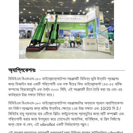
অ্যাপ্লিকেশনঃ
বিভিইএম বিএফএস-১৮০ ভাইব্রোফ্লোটেশন সরঞ্জামটি বিভিন্ন ভূমি উন্নতি প্রকল্পের
জন্য ডিজাইন করা একটি শক্তিশালী এবং দক্ষ নীচের ফিড ভাইব্রোফ্লট।৪৫-৫৫ হার্টজ
কম্পনের ফ্রিকোয়েন্সি এবং দৈর্ঘ্য ৩০৩০ মিমি, এই সরঞ্জামটি চীনে তৈরি করা হয় এবং এর
কার্যক্রমে উচ্চ দক্ষতা নিশ্চিত করে।
বিভিইএম বিএফএস-১৮০ ভাইব্রোফ্লোটেশন সরঞ্জামগুলির অন্যতম প্রধান অ্যাপ্লিকেশন
হল নির্মাণ প্রকল্পের জন্য জমির উন্নতির ক্ষেত্রে।এর উচ্চ দক্ষতা এবং 10/20 মি 3 /
মিনিটের বায়ু প্রবাহের হার এটিকে বিল্ডিং ফাউন্ডেশনের প্রস্তুতির জন্য মাটি কম্প্যাক্ট এবং
শক্তিশালী করার জন্য উপযুক্ত করে তোলেএটা আবাসিক, বাণিজ্যিক, বা শিল্প নির্মাণের
জন্য হোক না কেন, এই vibroflot একটি নির্ভরযোগ্য পছন্দ।
এই সরঞ্জাম ব্যবহারের আরেকটি গুরুত্বপূর্ণ দৃশ্য বিভিন্ন কাজের সাইটগুলিতে vibroflot