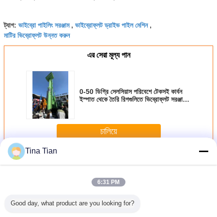
ভাইব্রো পাইলিং সরঞ্জাম
ভাইব্রোফ্লট ড্রাইভ পাইল মেশিন
ট্যাগ:
,
,
মাটির ভিব্রোফ্লট উন্নত করুন
এর সেরা মূল্য পান
0-50 ডিগ্রি সেলসিয়াস পরিবেশে টেকসই কার্বন
ইস্পাত থেকে তৈরি রিগগুলিতে ভিব্রোফ্লট সরঞ্জামের
সাহায্যে স্থল অবস্থার উন্নতি করুন
চালিয়ে
Tina Tian
ভাইব্রোফ্লট সরঞ্জাম
অধিক
6:31 PM
Good day, what product are you looking for?
সমেন্ট স্টোন
শক্তিশালী 260kW
426mm 130kw
0-50°C পরিবেশে
3100 মিমি 