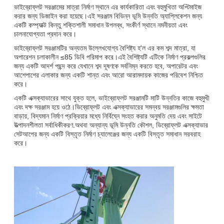
ভাইব্রোফ্লট সরঞ্জামের মাত্রা নির্মাণ স্থানে এর কার্যকারিতা এবং বহুমুখিতা অপ্টিমাইজ
করার জন্য ডিজাইন করা হয়েছে।এই সরঞ্জাম বিভিন্ন ভূমি উন্নতি অ্যাপ্লিকেশন জন্য
একটি কম্প্যাক্ট কিন্তু শক্তিশালী সমাধান উপলব্ধ, সংকীর্ণ স্থানে নমনীয়তা এবং
চালনাযোগ্যতা প্রদান করে।
ভাইব্রোফ্লট সরঞ্জামটির অন্যতম উল্লেখযোগ্য বৈশিষ্ট্য হ'ল এর কম শব্দ মাত্রা, যা
অপারেশন চলাকালীন ≤85 ডিবি পরিমাপ করে।এই বৈশিষ্ট্যটি এটিকে নির্মাণ প্রকল্পগুলির
জন্য একটি আদর্শ পছন্দ করে যেখানে শব্দ দূষণকে সর্বনিম্ন করতে হবে, অপারেটর এবং
আশেপাশের এলাকার জন্য একটি শান্ত এবং আরো আরামদায়ক কাজের পরিবেশ নিশ্চিত
করে।
একটি এক্সক্যাভারের সাথে যুক্ত হলে, ভাইব্রোফ্লট সরঞ্জামটি মাটি উন্নতির কাজে বহুমুখী
এবং দক্ষ সরঞ্জাম হয়ে ওঠে।ভিব্রোফ্লট এবং এক্সক্যাভারের সমন্বয় সরঞ্জামগুলির ক্ষমতা
বাড়ায়, বিদ্যমান নির্মাণ প্রক্রিয়ার মধ্যে নির্বিঘ্নে সংহত করার অনুমতি দেয় এবং সাইটে
উত্পাদনশীলতা সর্বাধিকীকরণ.অথবা অন্যান্য ভূমি উন্নতি কৌশল, ভিব্রোফ্লট এক্সক্যাভার
সেটআপের জন্য একটি বিস্তৃত নির্মাণ চ্যালেঞ্জের জন্য একটি বিস্তৃত সমাধান সরবরাহ
করে।