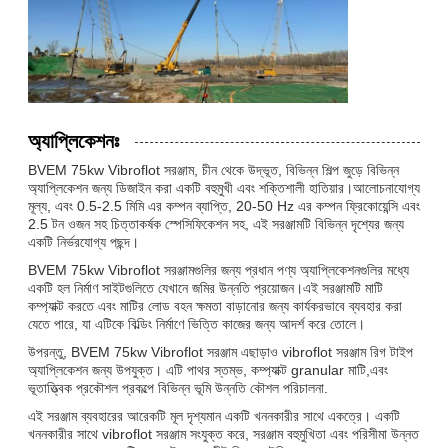
অ্যাপ্লিকেশনঃ
BVEM 75kw Vibroflot সরঞ্জাম, চীন থেকে উদ্ভূত, বিভিন্ন শিল্প জুড়ে বিভিন্ন
অ্যাপ্লিকেশন জন্য ডিজাইন করা একটি বহুমুখী এবং শক্তিশালী হাতিয়ার।আলোচনাযোগ্য
মূল্য, এবং 0.5-2.5 মিমি এর কম্পন ব্যাপ্তি, 20-50 Hz এর কম্পন ফ্রিকোয়েন্সি এবং
2.5 টন ওজন সহ চিত্তাকর্ষক স্পেসিফিকেশন সহ, এই সরঞ্জামটি বিভিন্ন দৃশ্যের জন্য
একটি নির্ভরযোগ্য পছন্দ।
BVEM 75kw Vibroflot সরঞ্জামগুলির জন্য প্রধান পণ্য অ্যাপ্লিকেশনগুলির মধ্যে
একটি হল নির্মাণ সাইটগুলিতে যেখানে জমির উন্নতি প্রয়োজন।এই সরঞ্জামটি মাটি
কম্প্যাক্ট করতে এবং মাটির লোড বহন ক্ষমতা বাড়ানোর জন্য কার্যকরভাবে ব্যবহার করা
যেতে পারে, যা এটিকে বিল্ডিং নির্মাণে ভিত্তি কাজের জন্য আদর্শ করে তোলে।
উপরন্তু, BVEM 75kw Vibroflot সরঞ্জাম এছাড়াও vibroflot সরঞ্জাম রিগ টাইপ
অ্যাপ্লিকেশন জন্য উপযুক্ত। এটি পাথর স্তম্ভ, কম্প্যাক্ট granular মাটি,এবং
ভূতাত্ত্বিক প্রকৌশল প্রকল্পে বিভিন্ন ভূমি উন্নতি কৌশল পরিচালনা.
এই সরঞ্জাম ব্যবহারের আরেকটি মূল দৃশ্যমান একটি খননকারীর সাথে একত্রে। একটি
খননকারীর সাথে vibroflot সরঞ্জাম সংযুক্ত করে, সরঞ্জাম বহুমুখিতা এবং পরিসীমা উন্নত