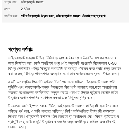
পণ্যের নাম:
ভাইব্রোফ্লট সরঞ্জাম
ওজন:
2.5 টন
মাটির ভিব্রোফ্লট উন্নত করুন
ভাইব্রোফ্লটস সরঞ্জাম
টেকসই ভাইব্রোফ্লট
লক্ষণীয় করা:
,
,
পণ্যের বর্ণনাঃ
ভাইব্রোফ্লট সরঞ্জাম বিভিন্ন নির্মাণ প্রকল্পে কার্যকর স্থল উন্নতির সমাধান প্রদানের
জন্য ডিজাইন করা একটি অপরিহার্য পণ্য।এই উদ্ভাবনী সরঞ্জামটি বিশেষভাবে 0-50
ডিগ্রি সেলসিয়াস পর্যন্ত বিস্তৃত অপারেটিং তাপমাত্রা পরিসরে কাজ করার জন্য ডিজাইন
করা হয়েছে, বিভিন্ন পরিবেশগত অবস্থার সাথে তার অভিযোজনযোগ্যতা নিশ্চিত করে।
একটি অত্যাধুনিক পিএলসি কন্ট্রোল সিস্টেমের সাথে সজ্জিত, ভিব্রোফ্লট সরঞ্জামগুলি
সুনির্দিষ্ট এবং ব্যবহারকারী-বান্ধব নিয়ন্ত্রণের বিকল্পগুলি সরবরাহ করে,যাতে অপারেটররা
সহজেই সরঞ্জামগুলির কার্যকারিতা অনুকূল করতে পারেএই উন্নত কন্ট্রোল সিস্টেম মাটির
উন্নতির অপারেশনগুলির সামগ্রিক দক্ষতা এবং নির্ভুলতা বৃদ্ধি করে।
উচ্চমানের কার্বন ইস্পাত থেকে নির্মিত, ভাইব্রোফ্লট সরঞ্জাম ব্যতিক্রমী স্থায়িত্ব এবং
শক্তির গর্ব করে, এমনকি সবচেয়ে চাহিদাপূর্ণ নির্মাণ সাইটগুলিতে দীর্ঘস্থায়ী কর্মক্ষমতা
নিশ্চিত করে।শক্তিশালী উপাদান গঠন নির্ভরযোগ্য অপারেশন এবং পরিধান প্রতিরোধের
গ্যারান্টি দেয়, এটিকে ভূমি উন্নতির কাজগুলির জন্য একটি ব্যয়-কার্যকর এবং টেকসই
সমাধান করে।