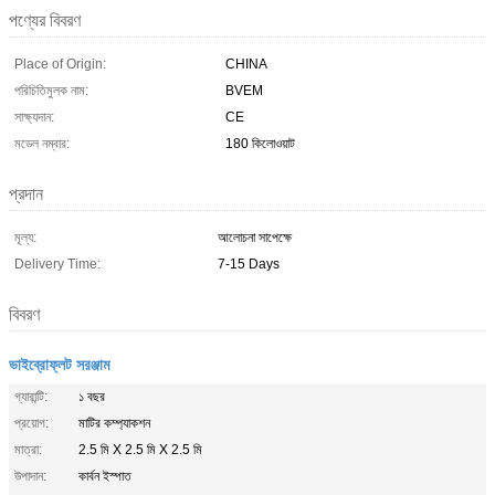
পণ্যের বিবরণ
Place of Origin:
CHINA
পরিচিতিমুলক নাম:
BVEM
সাক্ষ্যদান:
CE
মডেল নম্বার:
180 কিলোওয়াট
প্রদান
মূল্য:
আলোচনা সাপেক্ষে
Delivery Time:
7-15 Days
বিবরণ
ভাইব্রোফ্লট সরঞ্জাম
গ্যারান্টি:
১ বছর
প্রয়োগ:
মাটির কম্প্যাকশন
মাত্রা:
2.5 মি X 2.5 মি X 2.5 মি
উপাদান:
কার্বন ইস্পাত