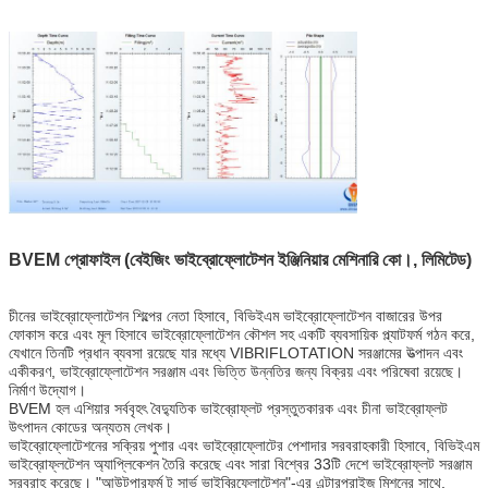
BVEM প্রোফাইল (বেইজিং ভাইব্রোফ্লোটেশন ইঞ্জিনিয়ার মেশিনারি কো।, লিমিটেড)
চীনের ভাইব্রোফ্লোটেশন শিল্পের নেতা হিসাবে, বিভিইএম ভাইব্রোফ্লোটেশন বাজারের উপর
ফোকাস করে এবং মূল হিসাবে ভাইব্রোফ্লোটেশন কৌশল সহ একটি ব্যবসায়িক প্ল্যাটফর্ম গঠন করে,
যেখানে তিনটি প্রধান ব্যবসা রয়েছে যার মধ্যে VIBRIFLOTATION সরঞ্জামের উত্পাদন এবং
একীকরণ, ভাইব্রোফ্লোটেশন সরঞ্জাম এবং ভিত্তি উন্নতির জন্য বিক্রয় এবং পরিষেবা রয়েছে।
নির্মাণ উদ্যোগ।
BVEM হল এশিয়ার সর্ববৃহৎ বৈদ্যুতিক ভাইব্রোফ্লট প্রস্তুতকারক এবং চীনা ভাইব্রোফ্লট
উৎপাদন কোডের অন্যতম লেখক।
ভাইব্রোফ্লোটেশনের সক্রিয় পুশার এবং ভাইব্রোফ্লোটের পেশাদার সরবরাহকারী হিসাবে, বিভিইএম
ভাইব্রোফ্লটেশন অ্যাপ্লিকেশন তৈরি করেছে এবং সারা বিশ্বের 33টি দেশে ভাইব্রোফ্লট সরঞ্জাম
সরবরাহ করেছে। "আউটপারফর্ম টু সার্ভ ভাইব্রিফ্লোটেশন"-এর এন্টারপ্রাইজ মিশনের সাথে,