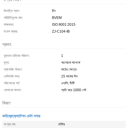
উৎপত্তি স্থল:
চীন
পরিচিতিমুলক নাম:
BVEM
সাক্ষ্যদান:
ISO 9001:2015
মডেল নম্বার:
ZJ-C104-IB
প্রদান
ন্যূনতম চাহিদার পরিমাণ:
1
মূল্য:
আলোচনা সাপেক্ষে
প্যাকেজিং বিবরণ:
কাঠের ক্ষেত্রে
ডেলিভারি সময়:
15 কাজের দিন
পরিশোধের শর্ত:
এল/সি, টি/টি
যোগানের ক্ষমতা:
প্রতি বছর 1000 সেট
বিবরণ
ভাইব্রোফ্লোটেশন ডেটা লগার
পণ্যের নাম:
মনিটর