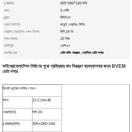
L/W/H:
305*280*100 মিমি
ওজন:
3 কেজি
ব্র্যান্ড:
বিভিইএম
রেকর্ড আইটেম:
কারেন্ট, ভোল্টেজ, ফিলিং
ভোল্টেজ, বৈদ্যুতিক একক বিশেষ:
ডিসি 24 ভি
পর্দার আকার:
10 ইঞ্চি
আউটপুট:
এনপিএন
ডেটা লগিং সরঞ্জাম
পোর্টেবল ডেটা লগার
লক্ষণীয় করা:
,
ভাইব্রোফ্লোটেশন নির্মাণের পুরো প্রক্রিয়ার মান নিয়ন্ত্রণ ব্যবস্থাপনার জন্য BVEM
ডেটা লগার
রিমোট কন্ট্রোল মনিটর স্পেক।
টাইপ
ZJ-C104-IB
ভোল্টেজ(V)
ডিসি 24
L/W/H(মিমি)
305×280×100