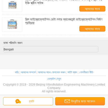
ইঞ্চি স্ক্রীন সাইজ
আমাদের সাথে
যোগাযোগ করুন
শিল্প ভাইব্রোফ্লোটেশন ডেটা লগার ম্যানেজমেন্ট ভাইব্রোফ্লোটেশন নির্মাণ
প্রক্রিয়া
আমাদের সাথে
যোগাযোগ করুন
ভাষা পরিবর্তন করুন
Bengali
বাড়ি
|
আমাদের সম্পর্কে
|
আমাদের সাথে যোগাযোগ করুন
|
সাইট ম্যাপ
|
গোপনীয়তা নীতি
ডেস্কটপ দেখুন
Copyright © 2019 - 2026 Beijing Vibroflotation Engineering Machinery Limited
Company.
All rights reserved.
চ্যাট
উদ্ধৃতির জন্য আবেদন