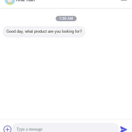
আমাদের সাথে
যোগাযোগ করুন
বটম ফিড টাইপ ভাইব্রোফ্লেশন ডিভাইস কম শক্তি সহ পলি বা পলি মাটিতে
প্রয়োগ করা হয়
7:50 AM
আমাদের সাথে
Good day, what product are you looking for?
যোগাযোগ করুন
1 / 2
ভাষা পরিবর্তন করুন
Bengali
বাড়ি
|
আমাদের সম্পর্কে
|
আমাদের সাথে যোগাযোগ করুন
|
সাইট ম্যাপ
|
গোপনীয়তা নীতি
ডেস্কটপ দেখুন
Copyright © 2019 - 2026 Beijing Vibroflotation Engineering Machinery Limited
Company.
All rights reserved.
চ্যাট
উদ্ধৃতির জন্য আবেদন