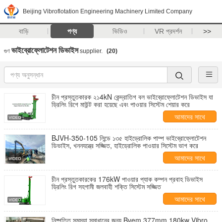
Beijing Vibroflotation Engineering Machinery Limited Company
বাড়ি
পণ্য
ভিডিও
VR প্রদর্শন
>>
ভাইব্রোফ্লোটেশন ডিভাইস
গুণ
supplier.
(20)
চীন প্রস্তুতকারক ২১4kN কেন্দ্রাতিগ বল ভাইব্রোফ্লোটেশন ডিভাইস যা
ড্রিলিং রিগে মাউন্ট করা হয়েছে এবং পাওয়ার সিস্টেম শেয়ার করে
আমাদের সাথে
যোগাযোগ করুন
BJVH-350-105 লিন্ডে ১৩৫ হাইড্রোলিক পাম্প ভাইব্রোফ্লোটেশন
ডিভাইস, খননযন্ত্রে সজ্জিত, হাইড্রোলিক পাওয়ার সিস্টেম ভাগ করে
আমাদের সাথে
যোগাযোগ করুন
চীন প্রস্তুতকারকের 176kW পাওয়ার প্যাক কম্পন প্রবাহ ডিভাইস
ড্রিলিং রিগ সহগামী জলবাহী শক্তি সিস্টেম সজ্জিত
আমাদের সাথে
যোগাযোগ করুন
নিষ্পত্তি সমস্যা সমাধানের জন্য Bvem 377mm 180kw Vibro