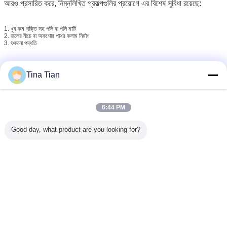
আরও প্রসারিত করে, নিম্নলিখিত প্রকল্পগুলির প্রয়োগে এর বিশেষ সুবিধা রয়েছে:
1. খুব কম শক্তি সহ পলি বা পলি মাটি
2. জলের নীচে বা অফশোর পাথর কলাম নির্মাণ
3. শুকনো পদ্ধতি
ভাইব্রোফ্লট সিস্টেমের পাশে, নীচের ফিডটি ম্যাটেরেল ফিডিং সিস্টেমকে সজ্জিত করেছে
ডাবল লক প্রেসার থাকে
Tina Tian
6:44 PM
Good day, what product are you looking for?