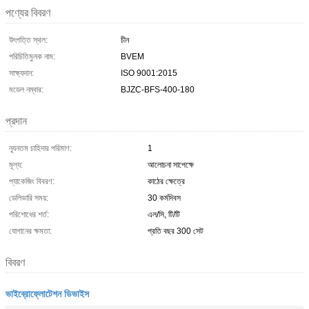
পণ্যের বিবরণ
উৎপত্তি স্থল:
চীন
পরিচিতিমুলক নাম:
BVEM
সাক্ষ্যদান:
ISO 9001:2015
মডেল নম্বার:
BJZC-BFS-400-180
প্রদান
ন্যূনতম চাহিদার পরিমাণ:
1
মূল্য:
আলোচনা সাপেক্ষে
প্যাকেজিং বিবরণ:
কাঠের ক্ষেত্রে
ডেলিভারি সময়:
30 কর্মদিবস
পরিশোধের শর্ত:
এল/সি, টি/টি
যোগানের ক্ষমতা:
প্রতি বছর 300 সেট
বিবরণ
ভাইব্রোফ্লোটেশন ডিভাইস