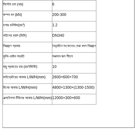
সিস্টেম চাপ (বার)
6
কম্পন বল (kN)
200-300
হপার ভলিউম(m³)
1.2
পাইপের ব্যাস (মিমি)
DN340
নিয়ন্ত্রণ প্রকার
বৈদ্যুতিন সংকেতের মেরু বদল নিয়ন্ত্রণ
কুলিং-ডাউন পদ্ধতি
সঞ্চালন জল শীতল
বায়ু প্রবাহের হার (m³/মিনিট)
10
ভাইব্রেটরের আকার L/W/H(mm)
2600×600×700
বিনের আকার L/W/H(mm)
4800×1300×(1300-1500)
এক্সটেনশন টিউবের আকার L/W/H(mm)
12000×300×600