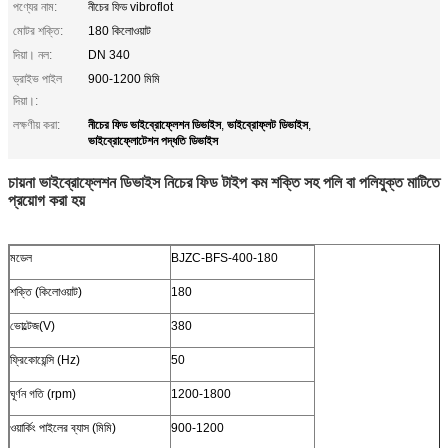
পণ্যের নাম:
নীচের ফিড vibroflot
মোটর শক্তি:
180 কিলোওয়াট
দিয়া। নল:
DN 340
ড্রাইভ পাইল
900-1200 মিমি
দিয়া।:
নীচের ফিড ভাইব্রোফ্লেশন ডিভাইস
ভাইব্রোফ্লট ডিভাইস
লক্ষণীয় করা:
,
,
ভাইব্রোফ্লোটেশন পদ্ধতি ডিভাইস
চায়না ভাইব্রোফ্লেশন ডিভাইস নিচের ফিড টাইপ কম শক্তি সহ পলি বা পলিযুক্ত মাটিতে
প্রয়োগ করা হয়
মডেল
BJZC-BFS-400-180
শক্তি (কিলোওয়াট)
180
ভোল্টেজ(V)
380
ফ্রিকোয়েন্সি (Hz)
50
ঘূর্ণন গতি (rpm)
1200-1800
ওয়ার্কিং পাইলের ব্যাস (মিমি)
900-1200