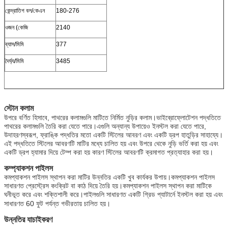
কেন্দ্রাতিগ বল/কেএন
180-276
ওজন (কেজি
2140
ব্যাস/মিমি
377
দৈর্ঘ্য/মিমি
3485
স্টোন কলাম
উপরে বর্ণিত হিসাবে, পাথরের কলামগুলি মাটিতে নির্মিত নুড়ির কলাম।ভাইব্রোফ্লোটেশন পদ্ধতিতে
পাথরের কলামগুলি তৈরি করা যেতে পারে।এগুলি অন্যান্য উপায়েও ইনস্টল করা যেতে পারে,
উদাহরণস্বরূপ, ফ্রাঙ্কি পদ্ধতির মতো একটি স্টিলের আবরণ এবং একটি ড্রপ হাতুড়ির সাহায্যে।
এই পদ্ধতিতে স্টিলের আবরণটি মাটির মধ্যে চালিত হয় এবং উপরে থেকে নুড়ি ভর্তি করা হয় এবং
একটি ড্রপ হ্যামার দিয়ে টেম্প করা হয় কারণ স্টিলের আবরণটি ক্রমাগত প্রত্যাহার করা হয়।
কম্প্যাকশন পাইলস
কমপ্যাকশন পাইলস স্থাপন করা মাটির উন্নতির একটি খুব কার্যকর উপায়।কমপ্যাকশন পাইলস
সাধারণত প্রেস্ট্রেস কংক্রিট বা কাঠ দিয়ে তৈরি হয়।কমপ্যাকশন পাইলস স্থাপন করা মাটিকে
ঘনীভূত করে এবং শক্তিশালী করে।পাইলগুলি সাধারণত একটি গ্রিড প্যাটার্নে ইনস্টল করা হয় এবং
সাধারণত 60 ফুট পর্যন্ত গভীরতায় চালিত হয়।
উন্নতির যাচাইকরণ