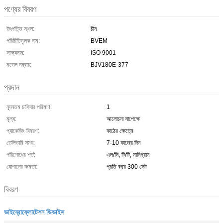
পণ্যের বিবরণ
উৎপত্তি স্থল:
চীন
পরিচিতিমুলক নাম:
BVEM
সাক্ষ্যদান:
ISO 9001
মডেল নম্বার:
BJV180E-377
প্রদান
ন্যূনতম চাহিদার পরিমাণ:
1
মূল্য:
আলোচনা সাপেক্ষে
প্যাকেজিং বিবরণ:
কাঠের ক্ষেত্রে
ডেলিভারি সময়:
7-10 কাজের দিন
পরিশোধের শর্ত:
এল/সি, টি/টি, মানিগ্রাম
যোগানের ক্ষমতা:
প্রতি বছর 300 সেট
বিবরণ
ভাইব্রোফ্লোটেশন ডিভাইস