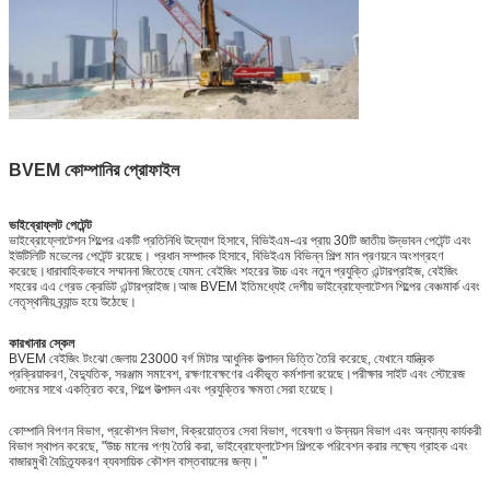
BVEM কোম্পানির প্রোফাইল
ভাইব্রোফ্লট পেটেন্ট
ভাইব্রোফ্লোটেশন শিল্পের একটি প্রতিনিধি উদ্যোগ হিসাবে, বিভিইএম-এর প্রায় 30টি জাতীয় উদ্ভাবন পেটেন্ট এবং
ইউটিলিটি মডেলের পেটেন্ট রয়েছে। প্রধান সম্পাদক হিসাবে, বিভিইএম বিভিন্ন শিল্প মান প্রণয়নে অংশগ্রহণ
করেছে।ধারাবাহিকভাবে সম্মাননা জিতেছে যেমন: বেইজিং শহরের উচ্চ এবং নতুন প্রযুক্তি এন্টারপ্রাইজ, বেইজিং
শহরের এএ গ্রেড ক্রেডিট এন্টারপ্রাইজ।আজ BVEM ইতিমধ্যেই দেশীয় ভাইব্রোফ্লোটেশন শিল্পের বেঞ্চমার্ক এবং
নেতৃস্থানীয় ব্র্যান্ড হয়ে উঠেছে।
কারখানার স্কেল
BVEM বেইজিং টংঝো জেলায় 23000 বর্গ মিটার আধুনিক উত্পাদন ভিত্তি তৈরি করেছে, যেখানে যান্ত্রিক
প্রক্রিয়াকরণ, বৈদ্যুতিক, সরঞ্জাম সমাবেশ, রক্ষণাবেক্ষণের একীভূত কর্মশালা রয়েছে।পরীক্ষার সাইট এবং স্টোরেজ
গুদামের সাথে একত্রিত করে, শিল্পে উত্পাদন এবং প্রযুক্তির ক্ষমতা সেরা হয়েছে।
কোম্পানি বিপণন বিভাগ, প্রকৌশল বিভাগ, বিক্রয়োত্তর সেবা বিভাগ, গবেষণা ও উন্নয়ন বিভাগ এবং অন্যান্য কার্যকরী
বিভাগ স্থাপন করেছে, "উচ্চ মানের পণ্য তৈরি করা, ভাইব্রোফ্লোটেশন শিল্পকে পরিবেশন করার লক্ষ্যে গ্রাহক এবং
বাজারমুখী বৈচিত্র্যকরণ ব্যবসায়িক কৌশল বাস্তবায়নের জন্য। "