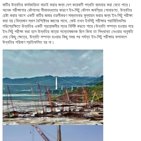
মাটির উন্নতির কার্যকারিতা যাচাই করার জন্য বেশ কয়েকটি পদ্ধতি ব্যবহার করা যেতে পারে।
অনেক পরীক্ষাগার কৌশলের সীমাবদ্ধতার কারণে ইন-সিটু কৌশল জনপ্রিয়।সাধারণত, উন্নতির
চেষ্টা করার আগে একটি মাটির জমার তরলীকরণ সম্ভাবনার মূল্যায়ন করার জন্য ইন-সিটু পরীক্ষা
করা হয়।বিদ্যমান স্থল বৈশিষ্ট্যের জ্ঞানের সাথে, কেউ তখন ইনসিটু পরীক্ষার পরামিতিগুলির
পরিপ্রেক্ষিতে উন্নতির একটি প্রয়োজনীয় স্তর নির্দিষ্ট করতে পারে।উন্নতি সম্পন্ন হওয়ার পরে
ইন-সিটু পরীক্ষা করা হলে উন্নতির মাত্রা সন্তোষজনক ছিল কিনা তা সিদ্ধান্ত নেওয়ার অনুমতি
দেয়।কিছু ক্ষেত্রে, উন্নতি সম্পন্ন হওয়ার কিছু সময় পর পর্যন্ত ইন-সিটু পরীক্ষার ফলাফলে
উন্নতির পরিমাণ প্রতিফলিত হয় না।