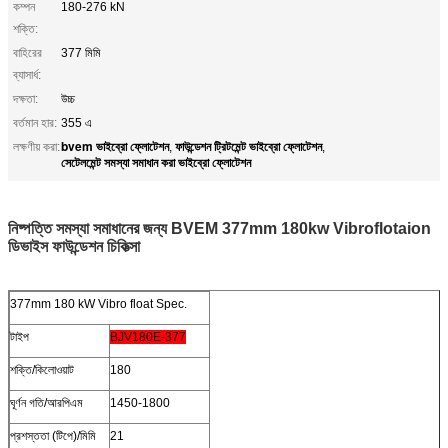
কম্পন
180-276 kN
শক্তি:
বাহিরের
377 মিমি
ব্যাসার্ধ:
দক্ষতা:
উচ্চ
বর্তমান হার:
355 এ
bvem ভাইব্রো ফ্লোটেশন
ফাউন্ডেশন ট্রিটমেন্ট ভাইব্রো ফ্লোটেশন
লক্ষণীয় করা:
,
,
সেটেলমেন্ট সমস্যা সমাধান করা ভাইব্রো ফ্লোটেশন
নিষ্পত্তি সমস্যা সমাধানের জন্য BVEM 377mm 180kw Vibroflotaion
ডিভাইস ফাউন্ডেশন চিকিত্সা
377mm 180 kW Vibro float Spec.
টাইপ
BJV180E-377
শক্তি/কিলোওয়াট
180
ঘূর্ণন গতি/আরপিএম
1450-1800
প্রশস্ততা (টিপে)/মিমি
21