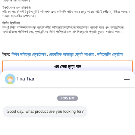
পরিকল্পনা প্রণয়ন করুন।
ইনস্টলেশন এবং কমিশনিং
পরিষেবা প্রকৌশলী ইকুইপমেন্ট ইনস্টলেশন এবং কমিশনিং গাইড করার জন্য কাজের সাইটে পৌঁছান, নিশ্চিত করুন যে
সরঞ্জাম স্বাভাবিক অপারেশন।
নির্মাণ নির্দেশিকা
সম্পূর্ণ নির্মাণ অভিজ্ঞতা সম্পন্ন প্রকৌশলীরা ভাইব্রোফ্লোটেশনের ক্রিয়াকলাপ প্রদর্শন করে এবং ক্লায়েন্টদের
অপারেটরদের প্রশিক্ষণ দেয়, ক্লায়েন্টদের নির্মাণ প্রক্রিয়া এবং মান নিয়ন্ত্রণের পদ্ধতি বুঝতে সহায়তা করে।
নির্মাণ ভাইব্রো ফ্লোটেশন
বৈদ্যুতিক ভাইব্রো ফ্লোট সরঞ্জাম
ভাইব্রেটিং ফ্লোটার
ট্যাগ:
,
,
এর সেরা মূল্য পান
Tina Tian
নিষ্পত্তি সমস্যা সমাধানের জন্য Bvem
377mm 180kw Vibro ফ্লোটেশন
4:05 PM
ফাউন্ডেশন চিকিত্সা
Good day, what product are you looking for?
চালিয়ে
ভাইব্রোফ্লোটেশন ডিভাইস
অধিক