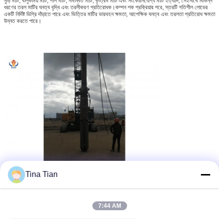
নুড়ি মাটি, বালুকাময় মাটি, পলি মাটি, সমন্বিত মাটি, কৃত্রিম মাটি এবং সংকোচনযোগ্য মাটি ইত্যাদি, সেইসাথে বিভিন্ন
ধরণের তরল মাটির ঘনত্ব বৃদ্ধি এবং তরলীকরণ প্রতিরোধক।কম্পন শক প্রক্রিয়ার পরে, স্তরটি গতিশীল লোডের
একটি নির্দিষ্ট ডিগ্রি দাঁড়াতে পারে এবং ভিত্তির মাটির ভারবহন ক্ষমতা, আপেক্ষিক ঘনত্ব এবং তরলতা প্রতিরোধ ক্ষমতা
উন্নত করতে পারে।
Tina Tian
7:44 AM