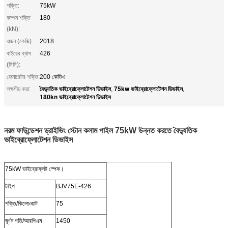
শক্তি:
75kW
কম্পন শক্তি
180
(kN):
ওজন (কেজি):
2018
বাইরের ব্যাস
426
(মিমি):
জেনারেটর শক্তি:
200 কেভিএ
বৈদ্যুতিক ভাইব্রোফ্লোটেশন ডিভাইস
75kw ভাইব্রোফ্লোটেশন ডিভাইস
লক্ষণীয় করা:
,
,
180kn ভাইব্রোফ্লোটেশন ডিভাইস
নরম ফাউন্ডেশন ড্রাইভিং স্টোন কলাম পাইল 75kW উন্নত করতে বৈদ্যুতিক
ভাইব্রোফ্লোটেশন ডিভাইস
75kW ভাইব্রোফ্লট স্পেক।
টাইপ
BJV75E-426
শক্তি/কিলোওয়াট
75
ঘূর্ণন গতি/আরপিএম
1450