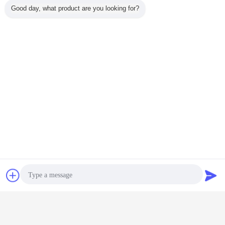
Good day, what product are you looking for?
নির্মাণ ভাইব্রো ফ্লোটেশন
বৈদ্যুতিক ভাইব্রো ফ্লোট সরঞ্জাম
ভাইব্রেটিং ফ্লোটার
ট্যাগ:
,
,
চ্যাট
উদ্ধৃতির জন্য আবেদন
এর সেরা মূল্য পান