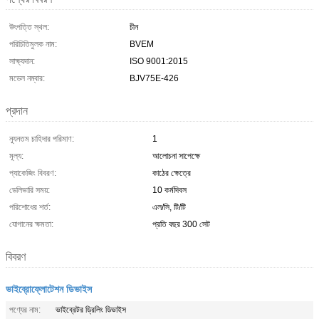
উৎপত্তি স্থল:
চীন
পরিচিতিমুলক নাম:
BVEM
সাক্ষ্যদান:
ISO 9001:2015
মডেল নম্বার:
BJV75E-426
প্রদান
ন্যূনতম চাহিদার পরিমাণ:
1
মূল্য:
আলোচনা সাপেক্ষে
প্যাকেজিং বিবরণ:
কাঠের ক্ষেত্রে
ডেলিভারি সময়:
10 কর্মদিবস
পরিশোধের শর্ত:
এল/সি, টি/টি
যোগানের ক্ষমতা:
প্রতি বছর 300 সেট
বিবরণ
ভাইব্রোফ্লোটেশন ডিভাইস
পণ্যের নাম:
ভাইব্রেটর ড্রিলিং ডিভাইস