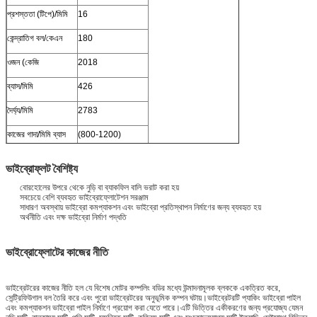
প্রশস্ততা (টিপে)/মিমি
16
কেন্দ্রাতিগ বল/কেএন
180
ওজন (কেজি
2018
ব্যাস/মিমি
426
দৈর্ঘ্য/মিমি
2783
কাজের গাদা/মিমি ব্যাস
(800-1200)
ভাইব্রোফ্লট বৈশিষ্ট্য
বোরহোলের উপরে থেকে নুড়ি বা ব্যাকফিল বালি ভরাট করা হয়
সবচেয়ে বেশি ব্যবহৃত ভাইব্রোফ্লোটেশন সরঞ্জাম
সাধারণ অবস্থায় ভাইব্রো কমপ্যাকশন এবং ভাইব্রো প্রতিস্থাপন নির্মাণের জন্য ব্যবহৃত হয়
অর্থনীতি এবং দক্ষ ভাইব্রো নির্মাণ পদ্ধতি
ভাইব্রোফ্লোটের কাজের নীতি
ভাইব্রেটরের কাজের নীতি হল যে বিশেষ মোটর কম্পলিং বডির মধ্যে উন্মাদনামূলক ব্লককে একত্রিত করে,
সেন্ট্রিফিউগাল বল তৈরি করে এবং পুরো ভাইব্রেটরের অনুভূমিক কম্পন ঘটায়।ভাইব্রেটরটি প্যাকিং ভাইব্রো পাইল
এবং কমপ্যাকশন ভাইব্রো পাইল নির্মাণে প্রয়োগ করা যেতে পারে।এটি ভিত্তির একীকরণের জন্য প্রযোজ্য যেমন