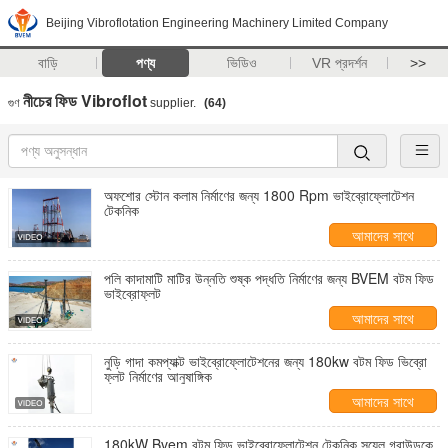
Beijing Vibroflotation Engineering Machinery Limited Company
বাড়ি
পণ্য
ভিডিও
VR প্রদর্শন
>>
নীচের ফিড Vibroflot
গুণ
supplier.
(64)
অফশোর স্টোন কলাম নির্মাণের জন্য 1800 Rpm ভাইব্রোফ্লোটেশন
টেকনিক
আমাদের সাথে
যোগাযোগ করুন
পলি কাদামাটি মাটির উন্নতি শুষ্ক পদ্ধতি নির্মাণের জন্য BVEM বটম ফিড
ভাইব্রোফ্লট
আমাদের সাথে
যোগাযোগ করুন
নুড়ি গাদা কমপ্যাক্ট ভাইব্রোফ্লোটেশনের জন্য 180kw বটম ফিড ভিব্রো
ফ্লট নির্মাণের আনুষাঙ্গিক
আমাদের সাথে
যোগাযোগ করুন
180kW Bvem বটম ফিড ভাইব্রোফ্লোটেশন টেকনিক সয়েল গ্রাউন্ডকে