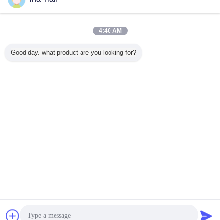
আমাদের সাথে
যোগাযোগ করুন
কমপ্যাক্টিংয়ের জন্য নীচের ফিড ভাইব্রো ফ্লোটেশন টেকনিক ক্রলার ফ্রেম
টাইপ
4:40 AM
আমাদের সাথে
Good day, what product are you looking for?
যোগাযোগ করুন
1 / 7
ভাষা পরিবর্তন করুন
Bengali
বাড়ি
|
আমাদের সম্পর্কে
|
আমাদের সাথে যোগাযোগ করুন
|
সাইট ম্যাপ
|
গোপনীয়তা নীতি
ডেস্কটপ দেখুন
Copyright © 2019 - 2026 Beijing Vibroflotation Engineering Machinery Limited
Company.
All rights reserved.
চ্যাট
উদ্ধৃতির জন্য আবেদন