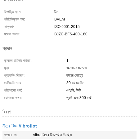
উৎপত্তি স্থল:
চীন
পরিচিতিমুলক নাম:
BVEM
সাক্ষ্যদান:
ISO 9001:2015
মডেল নম্বার:
BJZC-BFS-400-180
প্রদান
ন্যূনতম চাহিদার পরিমাণ:
1
মূল্য:
আলোচনা সাপেক্ষে
প্যাকেজিং বিবরণ:
কাঠের ক্ষেত্রে
ডেলিভারি সময়:
30 কাজের দিন
পরিশোধের শর্ত:
এল/সি, টি/টি
যোগানের ক্ষমতা:
প্রতি বছর 300 সেট
বিবরণ
নীচের ফিড Vibroflot
পণ্যের নাম:
vibro নিচের ফিড পাইল ডিভাইস