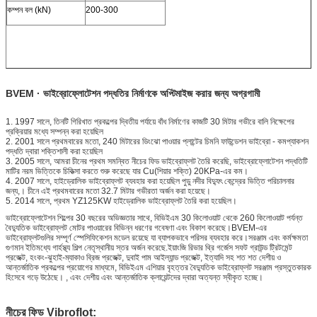
কম্পন বল (kN)
200-300
BVEM · ভাইব্রোফ্লোটেশন পদ্ধতির নির্মাণকে অপ্টিমাইজ করার জন্য অগ্রগামী
1. 1997 সালে, তিনটি গিরিখাত প্রকল্পের দ্বিতীয় পর্যায়ে বাঁধ নির্মাণের কাজটি 30 মিটার গভীরে বালি নিক্ষেপের
প্রক্রিয়ার মধ্যে সম্পন্ন করা হয়েছিল
2. 2001 সালে প্রথমবারের মতো, 240 মিটারের ডিংঝো পাওয়ার প্লান্টের চিমনি ফাউন্ডেশন ভাইব্রো - কমপ্যাকশন
পদ্ধতি দ্বারা শক্তিশালী করা হয়েছিল
3. 2005 সালে, আমরা চীনের প্রথম সমন্বিত নীচের ফিড ভাইব্রোফ্লট তৈরি করেছি, ভাইব্রোফ্লোটেশন পদ্ধতিটি
মাটির নরম ভিত্তিকে চিকিত্সা করতে শুরু করেছে যার Cu(শিয়ার শক্তি) 20KPa-এর কম।
4. 2007 সালে, হাইড্রোলিক ভাইব্রোফ্লট ব্যবহার করা হয়েছিল পুডু নদীর বিদ্যুৎ কেন্দ্রের ভিত্তি পরিচালনার
জন্য,। চীনে এই প্রথমবারের মতো 32.7 মিটার গভীরতা অর্জন করা হয়েছে।
5. 2014 সালে, প্রথম YZ125KW হাইড্রোলিক ভাইব্রোফ্লট তৈরি করা হয়েছিল।
ভাইব্রোফ্লোটেশন শিল্পের 30 বছরের অভিজ্ঞতার সাথে, বিভিইএম 30 কিলোওয়াট থেকে 260 কিলোওয়াট পর্যন্ত
বৈদ্যুতিক ভাইব্রোফ্লট মোটর পাওয়ারের বিভিন্ন ধরণের গবেষণা এবং বিকাশ করেছে।BVEM-এর
ভাইব্রোফ্লটগুলির সম্পূর্ণ স্পেসিফিকেশন মডেল রয়েছে যা ব্যাপকভাবে পরিসর ব্যবহার করে।সরঞ্জাম এবং কর্মক্ষমতা
গুণমান ইতিমধ্যে গার্হস্থ্য শিল্প নেতৃস্থানীয় স্তর অর্জন করেছে.ইয়াংজি রিভার থ্রি গর্জেস সফট গ্রাউন্ড ট্রিটমেন্ট
প্রজেক্ট, হংকং-ঝুহাই-ম্যাকাও ব্রিজ প্রজেক্ট, দুবাই পাম আইল্যান্ড প্রজেক্ট, ইত্যাদি সহ শত শত দেশীয় ও
আন্তর্জাতিক প্রকল্পের প্রয়োগের মাধ্যমে, বিভিইএম এশিয়ার বৃহত্তর বৈদ্যুতিক ভাইব্রোফ্লট সরঞ্জাম প্রস্তুতকারক
হিসেবে গড়ে উঠেছে। , এবং দেশীয় এবং আন্তর্জাতিক ক্লায়েন্টদের দ্বারা অত্যন্ত স্বীকৃত হচ্ছে।
নীচের ফিড Vibroflot: