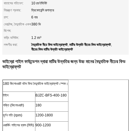
বাতাসের গতিবেগ:
10 m³/মিনিট
নিয়ন্ত্রণ প্রকার:
ফ্রিকোয়েন্সি রূপান্তর
চাপ:
6 বার
ভোল্টেজ, বৈদ্যুতিক একক
380 ভি
বিশেষ:
ফড়িং ভলিউম:
1.2 m³
বৈদ্যুতিক নীচে ফিড ভাইব্রোফ্লট
মাটির উন্নতি নীচের ফিড ভাইব্রোফ্লট
লক্ষণীয় করা:
,
,
নীচের ফিড মাটির উন্নতি ভাইব্রোফ্লট
ভাইব্রো পাইল ফাউন্ডেশন দ্বারা মাটির উন্নতির জন্য উচ্চ মানের বৈদ্যুতিক নীচের ফিড
ভাইব্রোফ্লট
180 কিলোওয়াট বটম ফিড বৈদ্যুতিক ভাইব্রোফ্লট স্পেক।
টাইপ
BJZC-BFS-400-180
শক্তি (কিলোওয়াট)
180
ঘূর্ণন গতি (rpm)
1200-1800
ওয়ার্কিং পাইলের ব্যাস (মিমি)
900-1200