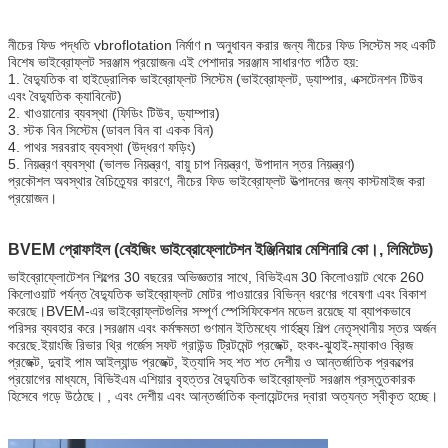
নীচের ফিড পদ্ধতি vbroflotation নির্মাণ n অনুধাবন করার জন্য নীচের ফিড সিস্টেম সহ একটি
বিশেষ ভাইব্রোফ্লট সরঞ্জাম প্রয়োজন৷ এই পেশাদার সরঞ্জাম সাধারণত গঠিত হয়:
1. বৈদ্যুতিক বা হাইড্রোলিক ভাইব্রোফ্লট সিস্টেম (ভাইব্রোফ্লট, ড্যাম্পার, এক্সটেনশন টিউব
এবং বৈদ্যুতিক ক্যাবিনেট)
2. খাওয়ানোর ব্যবস্থা (ফিডিং টিউব, ড্যাম্পার)
3. স্টক বিন সিস্টেম (ডাবল বিন বা একক বিন)
4. পাথর সরবরাহ ব্যবস্থা (উদ্ধরণ ফড়িং)
5. নিয়ন্ত্রণ ব্যবস্থা (ভালভ নিয়ন্ত্রণ, বায়ু চাপ নিয়ন্ত্রণ, উপাদান স্তর নিয়ন্ত্রণ)
প্রকৌশল অবস্থার বৈচিত্র্যের কারণে, নীচের ফিড ভাইব্রোফ্লট উত্পাদনের জন্য কাস্টমাইজ করা
প্রয়োজন।
BVEM প্রোফাইল (বেইজিং ভাইব্রোফ্লোটেশন ইঞ্জিনিয়ার মেশিনারি কো।, লিমিটেড)
ভাইব্রোফ্লোটেশন শিল্পের 30 বছরের অভিজ্ঞতার সাথে, বিভিইএম 30 কিলোওয়াট থেকে 260
কিলোওয়াট পর্যন্ত বৈদ্যুতিক ভাইব্রোফ্লট মোটর পাওয়ারের বিভিন্ন ধরণের গবেষণা এবং বিকাশ
করেছে।BVEM-এর ভাইব্রোফ্লটগুলির সম্পূর্ণ স্পেসিফিকেশন মডেল রয়েছে যা ব্যাপকভাবে
পরিসর ব্যবহার করে।সরঞ্জাম এবং কর্মক্ষমতা গুণমান ইতিমধ্যে গার্হস্থ্য শিল্প নেতৃস্থানীয় স্তর অর্জন
করেছে.ইয়াংজি রিভার থ্রি গর্জেস সফট গ্রাউন্ড ট্রিটমেন্ট প্রজেক্ট, হংকং-ঝুহাই-ম্যাকাও ব্রিজ
প্রজেক্ট, দুবাই পাম আইল্যান্ড প্রজেক্ট, ইত্যাদি সহ শত শত দেশীয় ও আন্তর্জাতিক প্রকল্পের
প্রয়োগের মাধ্যমে, বিভিইএম এশিয়ার বৃহত্তর বৈদ্যুতিক ভাইব্রোফ্লট সরঞ্জাম প্রস্তুতকারক
হিসেবে গড়ে উঠেছে। , এবং দেশীয় এবং আন্তর্জাতিক ক্লায়েন্টদের দ্বারা অত্যন্ত স্বীকৃত হচ্ছে।