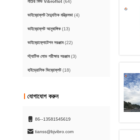
নীচের ফিড Vibroflot
(64)
ভাইব্রোফ্লট বৈদ্যুতিক মন্ত্রিসভা
(4)
ভাইব্রোফ্লট আনুষাঙ্গিক
(13)
ভাইব্রোফ্লোটেশন সরঞ্জাম
(22)
স্ট্যাটিক লোড পরীক্ষার সরঞ্জাম
(3)
হাইড্রোলিক ভিব্রোফ্লট
(18)
যোগাযোগ করুন
86--13581545619
tianss@bjvibro.com