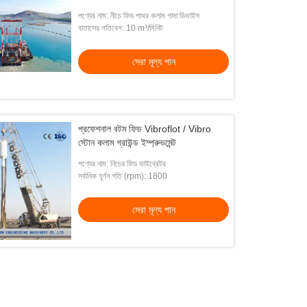
পণ্যের নাম: নীচে ফিড পাথর কলাম গাদা ডিভাইস
বাতাসের গতিবেগ: 10 m³/মিনিট
সেরা মূল্য পান
প্রফেশনাল বটম ফিড Vibroflot / Vibro
স্টোন কলাম গ্রাউন্ড ইম্প্রুভমেন্ট
পণ্যের নাম: নিচের ফিড ভাইব্রেটর
সর্বাধিক ঘূর্ণন গতি (rpm): 1800
সেরা মূল্য পান