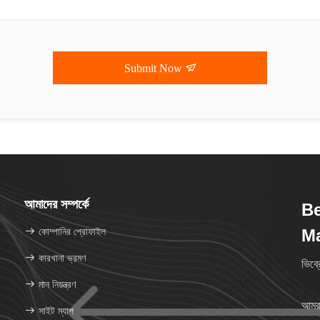
Submit Now
আমাদের সম্পর্কে
Be
কোম্পানির প্রোফাইল
M
কারখানা ভ্রমণ
ভিব্র
মান নিয়ন্ত্রণ
আমরা
সাইট ম্যাপ