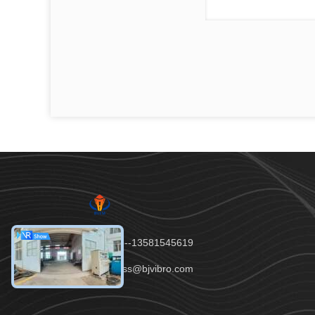
টেলিফোন：86--13581545619
ইমেইল：tianss@bjvibro.com