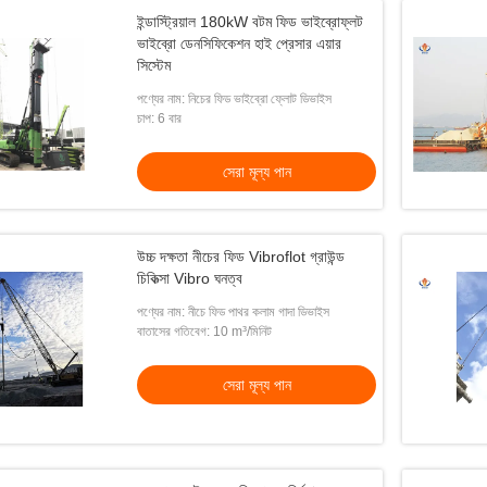
ইন্ডাস্ট্রিয়াল 180kW বটম ফিড ভাইব্রোফ্লট
ভাইব্রো ডেনসিফিকেশন হাই প্রেসার এয়ার
সিস্টেম
পণ্যের নাম: নিচের ফিড ভাইব্রো ফ্লোট ডিভাইস
চাপ: 6 বার
সেরা মূল্য পান
উচ্চ দক্ষতা নীচের ফিড Vibroflot গ্রাউন্ড
চিকিত্সা Vibro ঘনত্ব
পণ্যের নাম: নীচে ফিড পাথর কলাম গাদা ডিভাইস
বাতাসের গতিবেগ: 10 m³/মিনিট
সেরা মূল্য পান