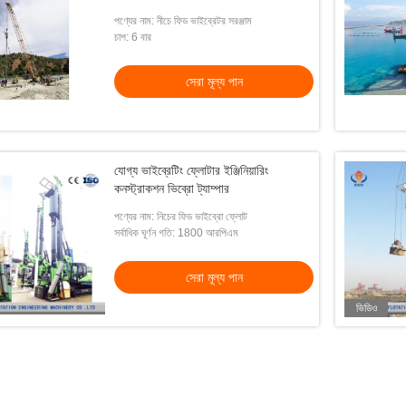
পণ্যের নাম: নীচে ফিড ভাইব্রেটর সরঞ্জাম
চাপ: 6 বার
সেরা মূল্য পান
যোগ্য ভাইব্রেটিং ফ্লোটার ইঞ্জিনিয়ারিং
কনস্ট্রাকশন ভিব্রো ট্যাম্পার
পণ্যের নাম: নিচের ফিড ভাইব্রো ফ্লোট
সর্বাধিক ঘূর্ণন গতি: 1800 আরপিএম
সেরা মূল্য পান
ভিডিও