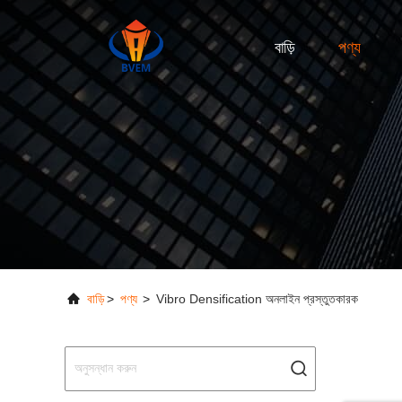
বাড়ি
পণ্য
বাড়ি
>
পণ্য
>
Vibro Densification অনলাইন প্রস্তুতকারক