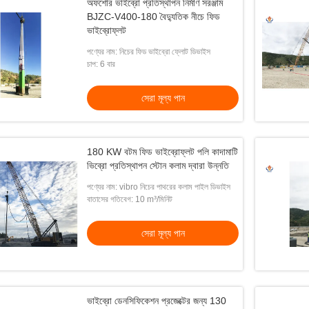
অফশোর ভাইব্রো প্রতিস্থাপন নির্মাণ সরঞ্জাম
BJZC-V400-180 বৈদ্যুতিক নীচে ফিড
ভাইব্রোফ্লট
পণ্যের নাম: নিচের ফিড ভাইব্রো ফ্লোট ডিভাইস
চাপ: 6 বার
সেরা মূল্য পান
180 KW বটম ফিড ভাইব্রোফ্লট পলি কাদামাটি
ভিব্রো প্রতিস্থাপন স্টোন কলাম দ্বারা উন্নতি
পণ্যের নাম: vibro নিচের পাথরের কলাম পাইল ডিভাইস
বাতাসের গতিবেগ: 10 m³/মিনিট
সেরা মূল্য পান
ভাইব্রো ডেনসিফিকেশন প্রজেক্টের জন্য 130