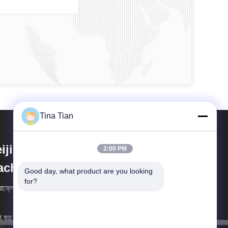
Tina Tian
ijing Vibroflotation Engineering
2:00 PM
achinery Limited Company
Good day, what product are you looking 
for?
োফ্লোটেশিয়ামের চেয়ে বেশি পারফর্ম করুন
 যত তাড়াতাড়ি সম্ভব আপনার কাছে ফিরে আসব।