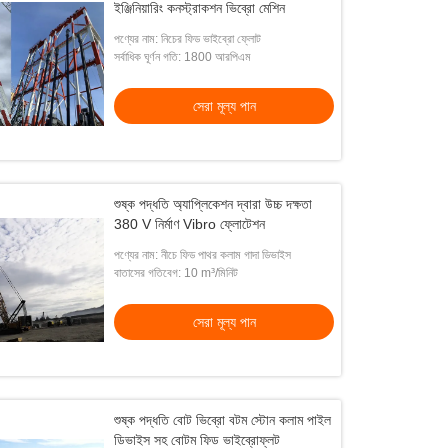
ইঞ্জিনিয়ারিং কনস্ট্রাকশন ভিব্রো মেশিন
পণ্যের নাম: নিচের ফিড ভাইব্রো ফ্লোট
সর্বাধিক ঘূর্ণন গতি: 1800 আরপিএম
সেরা মূল্য পান
শুষ্ক পদ্ধতি অ্যাপ্লিকেশন দ্বারা উচ্চ দক্ষতা
380 V নির্মাণ Vibro ফ্লোটেশন
পণ্যের নাম: নীচে ফিড পাথর কলাম গাদা ডিভাইস
বাতাসের গতিবেগ: 10 m³/মিনিট
সেরা মূল্য পান
শুষ্ক পদ্ধতি বোট ভিব্রো বটম স্টোন কলাম পাইল
ডিভাইস সহ বোটম ফিড ভাইব্রোফ্লট