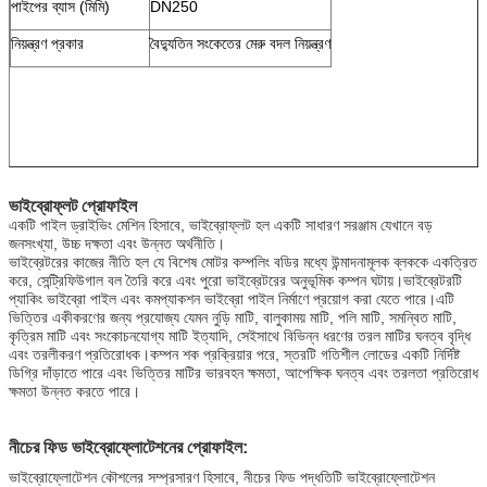
পাইপের ব্যাস (মিমি)
DN250
নিয়ন্ত্রণ প্রকার
বৈদ্যুতিন সংকেতের মেরু বদল নিয়ন্ত্রণ
ভাইব্রোফ্লট প্রোফাইল
একটি পাইল ড্রাইভিং মেশিন হিসাবে, ভাইব্রোফ্লট হল একটি সাধারণ সরঞ্জাম যেখানে বড়
জনসংখ্যা, উচ্চ দক্ষতা এবং উন্নত অর্থনীতি।
ভাইব্রেটরের কাজের নীতি হল যে বিশেষ মোটর কম্পলিং বডির মধ্যে উন্মাদনামূলক ব্লককে একত্রিত
করে, সেন্ট্রিফিউগাল বল তৈরি করে এবং পুরো ভাইব্রেটরের অনুভূমিক কম্পন ঘটায়।ভাইব্রেটরটি
প্যাকিং ভাইব্রো পাইল এবং কমপ্যাকশন ভাইব্রো পাইল নির্মাণে প্রয়োগ করা যেতে পারে।এটি
ভিত্তির একীকরণের জন্য প্রযোজ্য যেমন নুড়ি মাটি, বালুকাময় মাটি, পলি মাটি, সমন্বিত মাটি,
কৃত্রিম মাটি এবং সংকোচনযোগ্য মাটি ইত্যাদি, সেইসাথে বিভিন্ন ধরণের তরল মাটির ঘনত্ব বৃদ্ধি
এবং তরলীকরণ প্রতিরোধক।কম্পন শক প্রক্রিয়ার পরে, স্তরটি গতিশীল লোডের একটি নির্দিষ্ট
ডিগ্রি দাঁড়াতে পারে এবং ভিত্তির মাটির ভারবহন ক্ষমতা, আপেক্ষিক ঘনত্ব এবং তরলতা প্রতিরোধ
ক্ষমতা উন্নত করতে পারে।
নীচের ফিড ভাইব্রোফ্লোটেশনের প্রোফাইল:
ভাইব্রোফ্লোটেশন কৌশলের সম্প্রসারণ হিসাবে, নীচের ফিড পদ্ধতিটি ভাইব্রোফ্লোটেশন