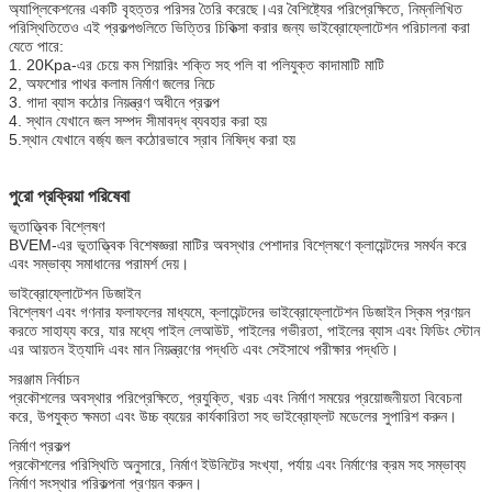
অ্যাপ্লিকেশনের একটি বৃহত্তর পরিসর তৈরি করেছে।এর বৈশিষ্ট্যের পরিপ্রেক্ষিতে, নিম্নলিখিত
পরিস্থিতিতেও এই প্রকল্পগুলিতে ভিত্তির চিকিত্সা করার জন্য ভাইব্রোফ্লোটেশন পরিচালনা করা
যেতে পারে:
1. 20Kpa-এর চেয়ে কম শিয়ারিং শক্তি সহ পলি বা পলিযুক্ত কাদামাটি মাটি
2, অফশোর পাথর কলাম নির্মাণ জলের নিচে
3. গাদা ব্যাস কঠোর নিয়ন্ত্রণ অধীনে প্রকল্প
4. স্থান যেখানে জল সম্পদ সীমাবদ্ধ ব্যবহার করা হয়
5.স্থান যেখানে বর্জ্য জল কঠোরভাবে স্রাব নিষিদ্ধ করা হয়
পুরো প্রক্রিয়া পরিষেবা
ভূতাত্ত্বিক বিশ্লেষণ
BVEM-এর ভূতাত্ত্বিক বিশেষজ্ঞরা মাটির অবস্থার পেশাদার বিশ্লেষণে ক্লায়েন্টদের সমর্থন করে
এবং সম্ভাব্য সমাধানের পরামর্শ দেয়।
ভাইব্রোফ্লোটেশন ডিজাইন
বিশ্লেষণ এবং গণনার ফলাফলের মাধ্যমে, ক্লায়েন্টদের ভাইব্রোফ্লোটেশন ডিজাইন স্কিম প্রণয়ন
করতে সাহায্য করে, যার মধ্যে পাইল লেআউট, পাইলের গভীরতা, পাইলের ব্যাস এবং ফিডিং স্টোন
এর আয়তন ইত্যাদি এবং মান নিয়ন্ত্রণের পদ্ধতি এবং সেইসাথে পরীক্ষার পদ্ধতি।
সরঞ্জাম নির্বাচন
প্রকৌশলের অবস্থার পরিপ্রেক্ষিতে, প্রযুক্তি, খরচ এবং নির্মাণ সময়ের প্রয়োজনীয়তা বিবেচনা
করে, উপযুক্ত ক্ষমতা এবং উচ্চ ব্যয়ের কার্যকারিতা সহ ভাইব্রোফ্লট মডেলের সুপারিশ করুন।
নির্মাণ প্রকল্প
প্রকৌশলের পরিস্থিতি অনুসারে, নির্মাণ ইউনিটের সংখ্যা, পর্যায় এবং নির্মাণের ক্রম সহ সম্ভাব্য
নির্মাণ সংস্থার পরিকল্পনা প্রণয়ন করুন।