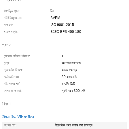
উৎপত্তি স্থল:
চীন
পরিচিতিমুলক নাম:
BVEM
সাক্ষ্যদান:
ISO 9001:2015
মডেল নম্বার:
BJZC-BFS-400-180
প্রদান
ন্যূনতম চাহিদার পরিমাণ:
1
মূল্য:
আলোচনা সাপেক্ষে
প্যাকেজিং বিবরণ:
কাঠের ক্ষেত্রে
ডেলিভারি সময়:
30 কাজের দিন
পরিশোধের শর্ত:
এল/সি, টি/টি
যোগানের ক্ষমতা:
প্রতি বছর 300 সেট
বিবরণ
নীচের ফিড Vibroflot
পণ্যের নাম:
নীচে ফিড পাথর কলাম গাদা ডিভাইস