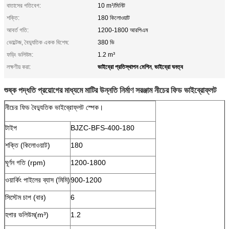
বাতাসের গতিবেগ:
10 m³/মিনিট
শক্তি:
180 কিলোওয়াট
আবর্ত গতি:
1200-1800 আরপিএম
ভোল্টেজ, বৈদ্যুতিক একক বিশেষ:
380 ভি
ফড়িং ভলিউম:
1.2 m³
ভাইব্রো প্রতিস্থাপন মেশিন
ভাইব্রো ঘনত্ব
লক্ষণীয় করা:
,
শুষ্ক পদ্ধতি প্রয়োগের মাধ্যমে মাটির উন্নতি নির্মাণ সরঞ্জাম নীচের ফিড ভাইব্রোফ্লট
নীচের ফিড বৈদ্যুতিক ভাইব্রোফ্লট স্পেক।
টাইপ
BJZC-BFS-400-180
শক্তি (কিলোওয়াট)
180
ঘূর্ণন গতি (rpm)
1200-1800
ওয়ার্কিং পাইলের ব্যাস (মিমি)
900-1200
সিস্টেম চাপ (বার)
6
হপার ভলিউম(m³)
1.2