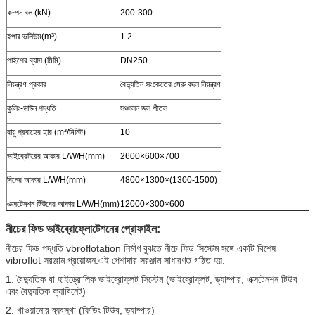
কম্পন বল (kN)
200-300
হপার ভলিউম(m³)
1.2
পাইপের ব্যাস (মিমি)
DN250
নিয়ন্ত্রণ প্রকার
বৈদ্যুতিন সংকেতের মেরু বদল নিয়ন্ত্রণ
কুলিং-ডাউন পদ্ধতি
সঞ্চালন জল শীতল
বায়ু প্রবাহের হার (m³/মিনিট)
10
ভাইব্রেটরের আকার L/W/H(mm)
2600×600×700
বিনের আকার L/W/H(mm)
4800×1300×(1300-1500)
এক্সটেনশন টিউবের আকার L/W/H(mm)
12000×300×600
নীচের ফিড ভাইব্রোফ্লোটেশনের প্রোফাইল:
নীচের ফিড পদ্ধতি vbroflotation নির্মাণ বুঝতে নীচে ফিড সিস্টেম সঙ্গে একটি বিশেষ
vibroflot সরঞ্জাম প্রয়োজন.এই পেশাদার সরঞ্জাম সাধারণত গঠিত হয়:
1. বৈদ্যুতিক বা হাইড্রোলিক ভাইব্রোফ্লট সিস্টেম (ভাইব্রোফ্লট, ড্যাম্পার, এক্সটেনশন টিউব
এবং বৈদ্যুতিক ক্যাবিনেট)
2. খাওয়ানোর ব্যবস্থা (ফিডিং টিউব, ড্যাম্পার)