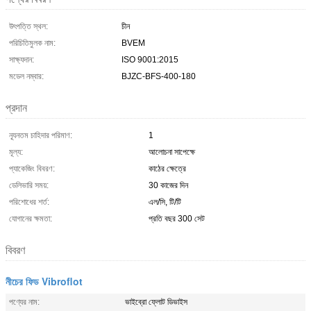
উৎপত্তি স্থল:
চীন
পরিচিতিমুলক নাম:
BVEM
সাক্ষ্যদান:
ISO 9001:2015
মডেল নম্বার:
BJZC-BFS-400-180
প্রদান
ন্যূনতম চাহিদার পরিমাণ:
1
মূল্য:
আলোচনা সাপেক্ষে
প্যাকেজিং বিবরণ:
কাঠের ক্ষেত্রে
ডেলিভারি সময়:
30 কাজের দিন
পরিশোধের শর্ত:
এল/সি, টি/টি
যোগানের ক্ষমতা:
প্রতি বছর 300 সেট
বিবরণ
নীচের ফিড Vibroflot
পণ্যের নাম:
ভাইব্রো ফ্লোট ডিভাইস