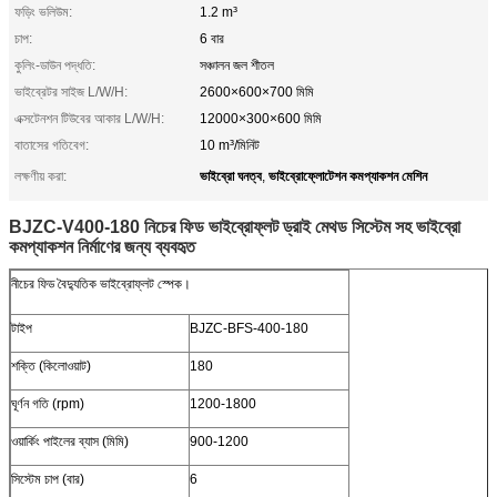
ফড়িং ভলিউম:
1.2 m³
চাপ:
6 বার
কুলিং-ডাউন পদ্ধতি:
সঞ্চালন জল শীতল
ভাইব্রেটর সাইজ L/W/H:
2600×600×700 মিমি
এক্সটেনশন টিউবের আকার L/W/H:
12000×300×600 মিমি
বাতাসের গতিবেগ:
10 m³/মিনিট
ভাইব্রো ঘনত্ব
ভাইব্রোফ্লোটেশন কমপ্যাকশন মেশিন
লক্ষণীয় করা:
,
BJZC-V400-180 নিচের ফিড ভাইব্রোফ্লট ড্রাই মেথড সিস্টেম সহ ভাইব্রো
কমপ্যাকশন নির্মাণের জন্য ব্যবহৃত
নীচের ফিড বৈদ্যুতিক ভাইব্রোফ্লট স্পেক।
টাইপ
BJZC-BFS-400-180
শক্তি (কিলোওয়াট)
180
ঘূর্ণন গতি (rpm)
1200-1800
ওয়ার্কিং পাইলের ব্যাস (মিমি)
900-1200
সিস্টেম চাপ (বার)
6