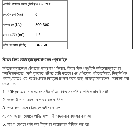
ওয়ার্কিং পাইলের ব্যাস (মিমি)
900-1200
সিস্টেম চাপ (বার)
6
কম্পন বল (kN)
200-300
হপার ভলিউম(m³)
1.2
পাইপের ব্যাস (মিমি)
DN250
নীচের ফিড ভাইব্রোফ্লোটেশনের প্রোফাইল:
ভাইব্রোফ্লোটেশন কৌশলের সম্প্রসারণ হিসাবে, নীচের ফিড পদ্ধতিটি ভাইব্রোফ্লোটেশন
অ্যাপ্লিকেশনের একটি বৃহত্তর পরিসর তৈরি করেছে।এর বৈশিষ্ট্যের পরিপ্রেক্ষিতে, নিম্নলিখিত
পরিস্থিতিতেও এই প্রকল্পগুলিতে ভিত্তির চিকিত্সা করার জন্য ভাইব্রোফ্লোটেশন পরিচালনা করা
যেতে পারে:
1. 20Kpa-এর চেয়ে কম লোমহীন কাঁচন শক্তি সহ পলি বা পলি কাদামাটি মাটি
2. জলের নীচে বা অফশোর পাথর কলাম নির্মাণ
3. গাদা ব্যাস কঠোর নিয়ন্ত্রণ অধীনে প্রকল্প
4. এমন জায়গা যেখানে পানির সম্পদ সীমাবদ্ধভাবে ব্যবহার করা হয়
5. জায়গা যেখানে বর্জ্য জল নিষ্কাশন কঠোরভাবে নিষিদ্ধ করা হয়