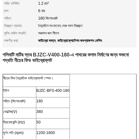
ফড়িং ভলিউম:
1.2 m³
চাপ:
6 বার
শক্তি:
180 কিলোওয়াট
নিয়ন্ত্রণ প্রকার:
বৈদ্যুতিন সংকেতের মেরু বদল নিয়ন্ত্রণ
কুলিং-ডাউন পদ্ধতি:
সঞ্চালন জল শীতল
ভাইব্রো ঘনত্ব
ভাইব্রোফ্লোটেশন কমপ্যাকশন মেশিন
লক্ষণীয় করা:
,
পলিমাটি মাটির স্তর BJZC-V400-180-এ পাথরের কলাম নির্মাণের জন্য শুকনো
পদ্ধতি নীচের ফিড ভাইব্রোফ্লট
নীচের ফিড বৈদ্যুতিক ভাইব্রোফ্লট স্পেক।
টাইপ
BJZC-BFS-400-180
শক্তি (কিলোওয়াট)
180
ভোল্টেজ(V)
380
ফ্রিকোয়েন্সি (Hz)
50
ঘূর্ণন গতি (rpm)
1200-1800