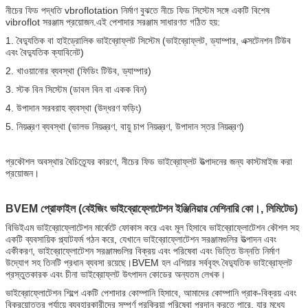
নীচের ফিড পদ্ধতি vbroflotation নির্মাণ বুঝতে নীচে ফিড সিস্টেম সঙ্গে একটি বিশেষ
vibroflot সরঞ্জাম প্রয়োজন.এই পেশাদার সরঞ্জাম সাধারণত গঠিত হয়:
1. বৈদ্যুতিক বা হাইড্রোলিক ভাইব্রোফ্লট সিস্টেম (ভাইব্রোফ্লট, ড্যাম্পার, এক্সটেনশন টিউব
এবং বৈদ্যুতিক ক্যাবিনেট)
2. খাওয়ানোর ব্যবস্থা (ফিডিং টিউব, ড্যাম্পার)
3. স্টক বিন সিস্টেম (ডাবল বিন বা একক বিন)
4. উপাদান সরবরাহ ব্যবস্থা (উদ্ধরণ ফড়িং)
5. নিয়ন্ত্রণ ব্যবস্থা (ভালভ নিয়ন্ত্রণ, বায়ু চাপ নিয়ন্ত্রণ, উপাদান স্তর নিয়ন্ত্রণ)
প্রকৌশল অবস্থার বৈচিত্র্যের কারণে, নীচের ফিড ভাইব্রোফ্লট উত্পাদনের জন্য কাস্টমাইজ করা
প্রয়োজন।
BVEM প্রোফাইল (বেইজিং ভাইব্রোফ্লোটেশন ইঞ্জিনিয়ার মেশিনারি কো।, লিমিটেড)
বিভিইএম ভাইব্রোফ্লোটেশন মার্কেটে ফোকাস করে এবং মূল হিসাবে ভাইব্রোফ্লোটেশন কৌশল সহ
একটি ব্যবসায়িক প্ল্যাটফর্ম গঠন করে, যেখানে ভাইব্রোফ্লোটেশন সরঞ্জামগুলির উত্পাদন এবং
একীকরণ, ভাইব্রোফ্লোটেশন সরঞ্জামগুলির বিক্রয় এবং পরিষেবা এবং ভিত্তি উন্নতি নির্মাণ
উদ্যোগ সহ তিনটি প্রধান ব্যবসা রয়েছে।BVEM হল এশিয়ার সর্ববৃহৎ বৈদ্যুতিক ভাইব্রোফ্লট
প্রস্তুতকারক এবং চীনা ভাইব্রোফ্লট উৎপাদন কোডের অন্যতম লেখক।
ভাইব্রোফ্লোটেশন শিল্পে একটি পেশাদার কোম্পানি হিসাবে, আমাদের কোম্পানি প্রাক-বিক্রয় এবং
বিক্রয়োত্তর পর্যায়ে ব্যবহারকারীদের সম্পূর্ণ প্রক্রিয়া পরিষেবা প্রদান করতে পারে, যার মধ্যে