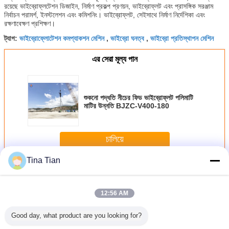
রয়েছে ভাইব্রোফ্লটেশন ডিজাইন, নির্মাণ প্রকল্প প্রণয়ন, ভাইব্রোফ্লট এবং প্রাসঙ্গিক সরঞ্জাম
নির্বাচন পরামর্শ, ইনস্টলেশন এবং কমিশনিং। ভাইব্রোফ্লট, সেইসাথে নির্মাণ নির্দেশিকা এবং
রক্ষণাবেক্ষণ প্রশিক্ষণ।
ভাইব্রোফ্লোটেশন কমপ্যাকশন মেশিন
ভাইব্রো ঘনত্ব
ভাইব্রো প্রতিস্থাপন মেশিন
ট্যাগ:
,
,
এর সেরা মূল্য পান
শুকনো পদ্ধতি নীচের ফিড ভাইব্রোফ্লট পলিমাটি
মাটির উন্নতি BJZC-V400-180
চালিয়ে
Tina Tian
নীচের ফিড Vibroflot
অধিক
12:56 AM
Good day, what product are you looking for?
টোন কলাম
180kW Bvem বটম
ডাবল লক প্রেসার স্টক বিন
শুকনো পদ্ধতি নীচের ফিড
পলি কাদামাটি ম