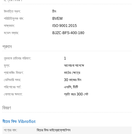
উৎপত্তি স্থল:
চীন
পরিচিতিমুলক নাম:
BVEM
সাক্ষ্যদান:
ISO 9001:2015
মডেল নম্বার:
BJZC-BFS-400-180
প্রদান
ন্যূনতম চাহিদার পরিমাণ:
1
মূল্য:
আলোচনা সাপেক্ষে
প্যাকেজিং বিবরণ:
কাঠের ক্ষেত্রে
ডেলিভারি সময়:
30 কাজের দিন
পরিশোধের শর্ত:
এল/সি, টি/টি
যোগানের ক্ষমতা:
প্রতি বছর 300 সেট
বিবরণ
নীচের ফিড Vibroflot
পণ্যের নাম:
নিচের ফিড ভাইব্রোফ্লোটেশন