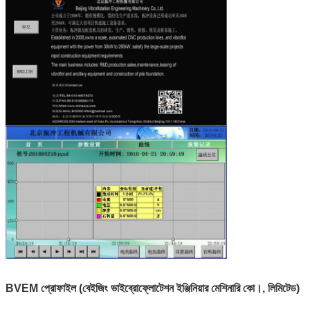
BVEM প্রোফাইল (বেইজিং ভাইব্রোফ্লোটেশন ইঞ্জিনিয়ার মেশিনারি কো।, লিমিটেড)