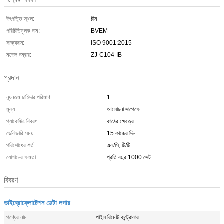
উৎপত্তি স্থল:
চীন
পরিচিতিমুলক নাম:
BVEM
সাক্ষ্যদান:
ISO 9001:2015
মডেল নম্বার:
ZJ-C104-IB
প্রদান
ন্যূনতম চাহিদার পরিমাণ:
1
মূল্য:
আলোচনা সাপেক্ষে
প্যাকেজিং বিবরণ:
কাঠের ক্ষেত্রে
ডেলিভারি সময়:
15 কাজের দিন
পরিশোধের শর্ত:
এল/সি, টি/টি
যোগানের ক্ষমতা:
প্রতি বছর 1000 সেট
বিবরণ
ভাইব্রোফ্লোটেশন ডেটা লগার
পণ্যের নাম:
পাইল রিমোট কন্ট্রোলার