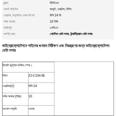
ব্র্যান্ড:
বিভিইএম
রেকর্ড আইটেম:
কারেন্ট, ভোল্টেজ, ফিলিং
ভোল্টেজ, বৈদ্যুতিক একক বিশেষ:
ডিসি 24 ভি
পর্দার আকার:
10 ইঞ্চি
আউটপুট:
এনপিএন
পোর্টেবল ডেটা লগার
ইন্ডাস্ট্রিয়াল ডেটা লগার
লক্ষণীয় করা:
,
ভাইব্রোফ্লোটেশনে পাইলের গুণমান নিরীক্ষণ এবং নিয়ন্ত্রণের জন্য ভাইব্রোফ্লোটেশন
ডেটা লগার
রিমোট কন্ট্রোল মনিটর স্পেক।
টাইপ
ZJ-C104-IB
ভোল্টেজ(V)
ডিসি 24
পর্দার আকার (ইঞ্চি)
10
সংযোগ পদ্ধতি
বেতার