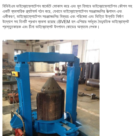
বিভিইএম ভাইব্রোফ্লোটেশন মার্কেটে ফোকাস করে এবং মূল হিসাবে ভাইব্রোফ্লোটেশন কৌশল সহ
একটি ব্যবসায়িক প্ল্যাটফর্ম গঠন করে, যেখানে ভাইব্রোফ্লোটেশন সরঞ্জামগুলির উত্পাদন এবং
একীকরণ, ভাইব্রোফ্লোটেশন সরঞ্জামগুলির বিক্রয় এবং পরিষেবা এবং ভিত্তি উন্নতি নির্মাণ
উদ্যোগ সহ তিনটি প্রধান ব্যবসা রয়েছে।BVEM হল এশিয়ার সর্ববৃহৎ বৈদ্যুতিক ভাইব্রোফ্লট
প্রস্তুতকারক এবং চীনা ভাইব্রোফ্লট উৎপাদন কোডের অন্যতম লেখক।