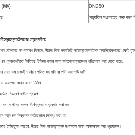
 (মিমি)
DN250
ার
বৈদ্যুতিন সংকেতের মেরু বদল নিয
াইব্রোফ্লোটেশনের প্রোফাইল:
শন কৌশলের সম্প্রসারণ হিসাবে, নীচের ফিড পদ্ধতিটি ভাইব্রোফ্লোটেশন অ্যাপ্লিকেশনের একটি বৃহত্
এই প্রকল্পগুলিতে ভিত্তির চিকিত্সা করার জন্য ভাইব্রোফ্লোটেশন পরিচালনা করা যেতে পারে:
চেয়ে কম লোমহীন কাঁচন শক্তি সহ পলি বা পলি কাদামাটি মাটি
 বা অফশোর পাথর কলাম নির্মাণ
কঠোর নিয়ন্ত্রণ অধীনে প্রকল্প
 যেখানে পানির সম্পদ সীমাবদ্ধভাবে ব্যবহার করা হয়
ানে বর্জ্য জল নিষ্কাশন কঠোরভাবে নিষিদ্ধ করা হয়
ার বৈচিত্র্যের কারণে, নীচের ফিড ভাইব্রোফ্লট উত্পাদনের জন্য কাস্টমাইজ করা প্রয়োজন।