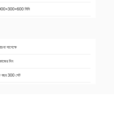
00×300×600 মিমি
না সাপেক্ষে
কাজের দিন
তি বছর 300 সেট