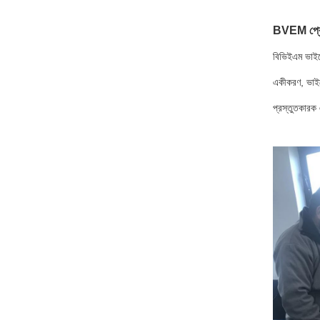
BVEM প্রোফা
বিভিইএম ভাইব্
একীকরণ, ভাইব্
প্রস্তুতকারক