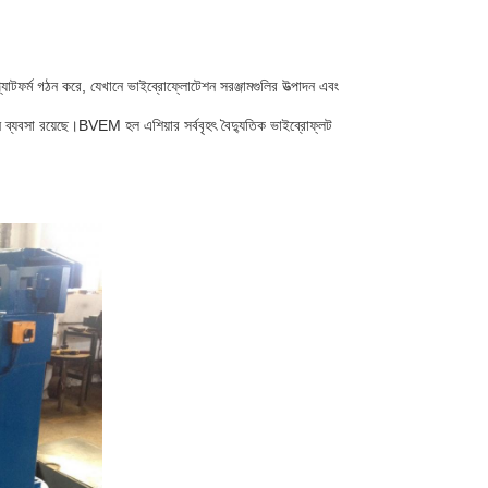
াটফর্ম গঠন করে, যেখানে ভাইব্রোফ্লোটেশন সরঞ্জামগুলির উত্পাদন এবং
ন ব্যবসা রয়েছে।BVEM হল এশিয়ার সর্ববৃহৎ বৈদ্যুতিক ভাইব্রোফ্লট