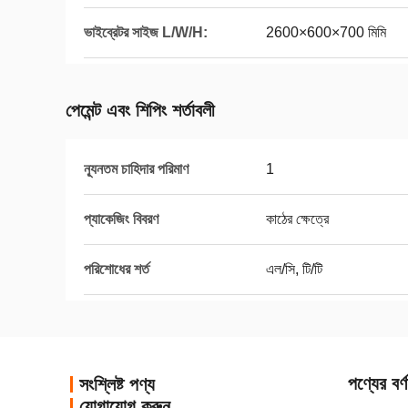
ভাইব্রেটর সাইজ L/W/H:
2600×600×700 মিমি
পেমেন্ট এবং শিপিং শর্তাবলী
ন্যূনতম চাহিদার পরিমাণ
1
প্যাকেজিং বিবরণ
কাঠের ক্ষেত্রে
পরিশোধের শর্ত
এল/সি, টি/টি
পণ্যের বর্ণ
সংশ্লিষ্ট পণ্য
যোগাযোগ করুন