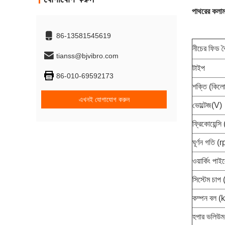
পাথরের কলাম
86-13581545619
নীচের ফিড ব
tianss@bjvibro.com
টাইপ
86-010-69592173
শক্তি (কিলো
এখনই যোগাযোগ করুন
ভোল্টেজ(V)
ফ্রিকোয়েন্স
ঘূর্ণন গতি (
ওয়ার্কিং পাই
সিস্টেম চাপ 
কম্পন বল (
হপার ভলিউ