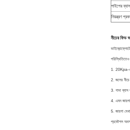
পাইপের ব্যাস
নিয়ন্ত্রণ প্রক
নীচের ফিড ভ
ভাইব্রোফ্লোটে
পরিস্থিতিতেও 
1. 20Kpa-এর 
2. জলের নীচে
3. গাদা ব্যাস 
4. এমন জায়গা
5. জায়গা যেখ
প্রকৌশল অবস্থ