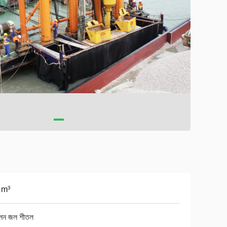
 m³
ালন জল শীতল