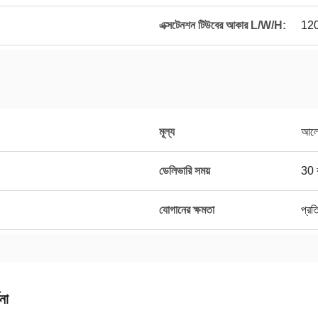
এক্সটেনশন টিউবের আকার L/W/H:
120
মূল্য
আলোচ
ডেলিভারি সময়
30 
যোগানের ক্ষমতা
প্র
না