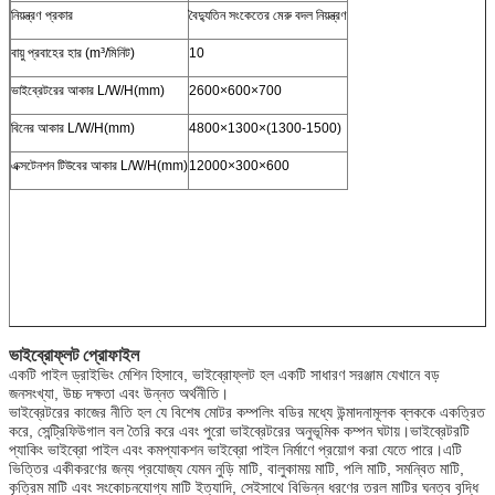
নিয়ন্ত্রণ প্রকার
বৈদ্যুতিন সংকেতের মেরু বদল নিয়ন্ত্রণ
বায়ু প্রবাহের হার (m³/মিনিট)
10
ভাইব্রেটরের আকার L/W/H(mm)
2600×600×700
বিনের আকার L/W/H(mm)
4800×1300×(1300-1500)
এক্সটেনশন টিউবের আকার L/W/H(mm)
12000×300×600
ভাইব্রোফ্লট প্রোফাইল
একটি পাইল ড্রাইভিং মেশিন হিসাবে, ভাইব্রোফ্লট হল একটি সাধারণ সরঞ্জাম যেখানে বড়
জনসংখ্যা, উচ্চ দক্ষতা এবং উন্নত অর্থনীতি।
ভাইব্রেটরের কাজের নীতি হল যে বিশেষ মোটর কম্পলিং বডির মধ্যে উন্মাদনামূলক ব্লককে একত্রিত
করে, সেন্ট্রিফিউগাল বল তৈরি করে এবং পুরো ভাইব্রেটরের অনুভূমিক কম্পন ঘটায়।ভাইব্রেটরটি
প্যাকিং ভাইব্রো পাইল এবং কমপ্যাকশন ভাইব্রো পাইল নির্মাণে প্রয়োগ করা যেতে পারে।এটি
ভিত্তির একীকরণের জন্য প্রযোজ্য যেমন নুড়ি মাটি, বালুকাময় মাটি, পলি মাটি, সমন্বিত মাটি,
কৃত্রিম মাটি এবং সংকোচনযোগ্য মাটি ইত্যাদি, সেইসাথে বিভিন্ন ধরণের তরল মাটির ঘনত্ব বৃদ্ধি