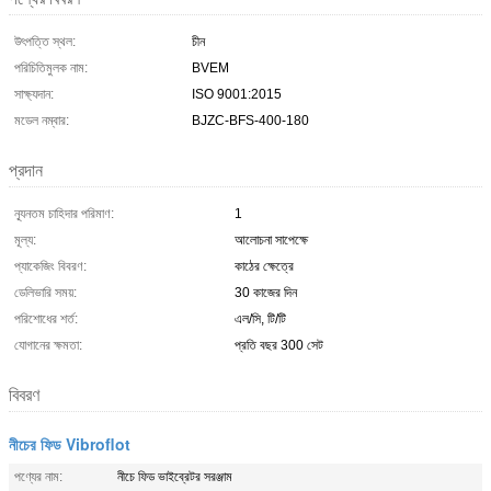
উৎপত্তি স্থল:
চীন
পরিচিতিমুলক নাম:
BVEM
সাক্ষ্যদান:
ISO 9001:2015
মডেল নম্বার:
BJZC-BFS-400-180
প্রদান
ন্যূনতম চাহিদার পরিমাণ:
1
মূল্য:
আলোচনা সাপেক্ষে
প্যাকেজিং বিবরণ:
কাঠের ক্ষেত্রে
ডেলিভারি সময়:
30 কাজের দিন
পরিশোধের শর্ত:
এল/সি, টি/টি
যোগানের ক্ষমতা:
প্রতি বছর 300 সেট
বিবরণ
নীচের ফিড Vibroflot
পণ্যের নাম:
নীচে ফিড ভাইব্রেটর সরঞ্জাম