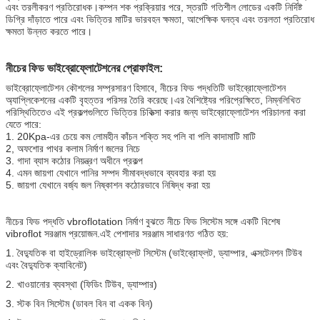
এবং তরলীকরণ প্রতিরোধক।কম্পন শক প্রক্রিয়ার পরে, স্তরটি গতিশীল লোডের একটি নির্দিষ্ট
ডিগ্রি দাঁড়াতে পারে এবং ভিত্তির মাটির ভারবহন ক্ষমতা, আপেক্ষিক ঘনত্ব এবং তরলতা প্রতিরোধ
ক্ষমতা উন্নত করতে পারে।
নীচের ফিড ভাইব্রোফ্লোটেশনের প্রোফাইল:
ভাইব্রোফ্লোটেশন কৌশলের সম্প্রসারণ হিসাবে, নীচের ফিড পদ্ধতিটি ভাইব্রোফ্লোটেশন
অ্যাপ্লিকেশনের একটি বৃহত্তর পরিসর তৈরি করেছে।এর বৈশিষ্ট্যের পরিপ্রেক্ষিতে, নিম্নলিখিত
পরিস্থিতিতেও এই প্রকল্পগুলিতে ভিত্তির চিকিত্সা করার জন্য ভাইব্রোফ্লোটেশন পরিচালনা করা
যেতে পারে:
1. 20Kpa-এর চেয়ে কম লোমহীন কাঁচন শক্তি সহ পলি বা পলি কাদামাটি মাটি
2, অফশোর পাথর কলাম নির্মাণ জলের নিচে
3. গাদা ব্যাস কঠোর নিয়ন্ত্রণ অধীনে প্রকল্প
4. এমন জায়গা যেখানে পানির সম্পদ সীমাবদ্ধভাবে ব্যবহার করা হয়
5. জায়গা যেখানে বর্জ্য জল নিষ্কাশন কঠোরভাবে নিষিদ্ধ করা হয়
নীচের ফিড পদ্ধতি vbroflotation নির্মাণ বুঝতে নীচে ফিড সিস্টেম সঙ্গে একটি বিশেষ
vibroflot সরঞ্জাম প্রয়োজন.এই পেশাদার সরঞ্জাম সাধারণত গঠিত হয়:
1. বৈদ্যুতিক বা হাইড্রোলিক ভাইব্রোফ্লট সিস্টেম (ভাইব্রোফ্লট, ড্যাম্পার, এক্সটেনশন টিউব
এবং বৈদ্যুতিক ক্যাবিনেট)
2. খাওয়ানোর ব্যবস্থা (ফিডিং টিউব, ড্যাম্পার)
3. স্টক বিন সিস্টেম (ডাবল বিন বা একক বিন)