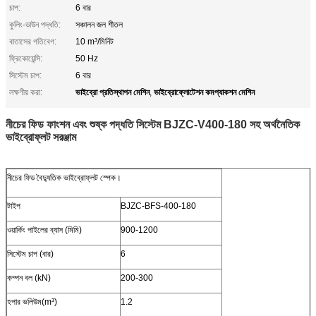
চাপ:
6 বার
কুলিং-ডাউন পদ্ধতি:
সঞ্চালন জল শীতল
বাতাসের গতিবেগ:
10 m³/মিনিট
ফ্রিকোয়েন্সি:
50 Hz
সিস্টেম চাপ:
6 বার
ভাইব্রো প্রতিস্থাপন মেশিন
ভাইব্রোফ্লোটেশন কমপ্যাকশন মেশিন
লক্ষণীয় করা:
,
নীচের ফিড ফাংশন এবং শুষ্ক পদ্ধতি সিস্টেম BJZC-V400-180 সহ অর্থনৈতিক
ভাইব্রোফ্লট সরঞ্জাম
নীচের ফিড বৈদ্যুতিক ভাইব্রোফ্লট স্পেক।
টাইপ
BJZC-BFS-400-180
ওয়ার্কিং পাইলের ব্যাস (মিমি)
900-1200
সিস্টেম চাপ (বার)
6
কম্পন বল (kN)
200-300
হপার ভলিউম(m³)
1.2