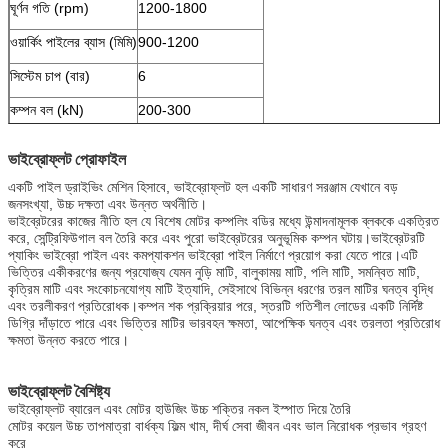
ঘূর্ণন গতি (rpm)
1200-1800
ওয়ার্কিং পাইলের ব্যাস (মিমি)
900-1200
সিস্টেম চাপ (বার)
6
কম্পন বল (kN)
200-300
ভাইব্রোফ্লট প্রোফাইল
একটি পাইল ড্রাইভিং মেশিন হিসাবে, ভাইব্রোফ্লট হল একটি সাধারণ সরঞ্জাম যেখানে বড়
জনসংখ্যা, উচ্চ দক্ষতা এবং উন্নত অর্থনীতি।
ভাইব্রেটরের কাজের নীতি হল যে বিশেষ মোটর কম্পলিং বডির মধ্যে উন্মাদনামূলক ব্লককে একত্রিত
করে, সেন্ট্রিফিউগাল বল তৈরি করে এবং পুরো ভাইব্রেটরের অনুভূমিক কম্পন ঘটায়।ভাইব্রেটরটি
প্যাকিং ভাইব্রো পাইল এবং কমপ্যাকশন ভাইব্রো পাইল নির্মাণে প্রয়োগ করা যেতে পারে।এটি
ভিত্তির একীকরণের জন্য প্রযোজ্য যেমন নুড়ি মাটি, বালুকাময় মাটি, পলি মাটি, সমন্বিত মাটি,
কৃত্রিম মাটি এবং সংকোচনযোগ্য মাটি ইত্যাদি, সেইসাথে বিভিন্ন ধরণের তরল মাটির ঘনত্ব বৃদ্ধি
এবং তরলীকরণ প্রতিরোধক।কম্পন শক প্রক্রিয়ার পরে, স্তরটি গতিশীল লোডের একটি নির্দিষ্ট
ডিগ্রি দাঁড়াতে পারে এবং ভিত্তির মাটির ভারবহন ক্ষমতা, আপেক্ষিক ঘনত্ব এবং তরলতা প্রতিরোধ
ক্ষমতা উন্নত করতে পারে।
ভাইব্রোফ্লট বৈশিষ্ট্য
ভাইব্রোফ্লট ব্যারেল এবং মোটর হাউজিং উচ্চ শক্তির নকল ইস্পাত দিয়ে তৈরি
মোটর কয়েল উচ্চ তাপমাত্রা বার্ধক্য ফিল্ম খাম, দীর্ঘ সেবা জীবন এবং ভাল নিরোধক প্রভাব গ্রহণ
করে