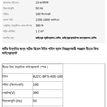
বাতাসের গতিবেগ:
10 m³/মিনিট
ফ্রিকোয়েন্সি:
50 Hz
শক্তি:
180 কিলোওয়াট
আবর্ত গতি:
1200-1800 আরপিএম
ভোল্টেজ, বৈদ্যুতিক একক বিশেষ:
380 ভি
ফড়িং ভলিউম:
1.2 m³
ভাইব্রো প্রতিস্থাপন মেশিন
ভাইব্রোফ্লোটেশন কমপ্যাকশন মেশিন
লক্ষণীয় করা:
,
মাটির উন্নতির জন্য সঠিক রিয়েল টাইম পাইল ব্যাস নিয়ন্ত্রণকারী সরঞ্জাম নীচের ফিড
ভাইব্রোফ্লট
নীচের ফিড বৈদ্যুতিক ভাইব্রোফ্লট স্পেক।
টাইপ
BJZC-BFS-400-180
শক্তি (কিলোওয়াট)
180
ভোল্টেজ(V)
380
ফ্রিকোয়েন্সি (Hz)
50