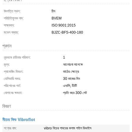
উৎপত্তি স্থল:
চীন
পরিচিতিমুলক নাম:
BVEM
সাক্ষ্যদান:
ISO 9001:2015
মডেল নম্বার:
BJZC-BFS-400-180
প্রদান
ন্যূনতম চাহিদার পরিমাণ:
1
মূল্য:
আলোচনা সাপেক্ষে
প্যাকেজিং বিবরণ:
কাঠের ক্ষেত্রে
ডেলিভারি সময়:
30 কাজের দিন
পরিশোধের শর্ত:
এল/সি, টি/টি
যোগানের ক্ষমতা:
প্রতি বছর 300 সেট
বিবরণ
নীচের ফিড Vibroflot
পণ্যের নাম:
vibro নিচের পাথরের কলাম পাইল ডিভাইস