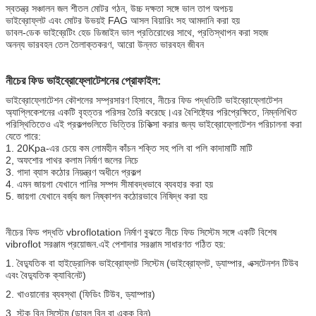
স্বতন্ত্র সঞ্চালন জল শীতল মোটর গঠন, উচ্চ দক্ষতা সঙ্গে ভাল তাপ অপচয়
ভাইব্রোফ্লট এবং মোটর উভয়ই FAG আসল বিয়ারিং সহ আমদানি করা হয়
ডাবল-ডেক ভাইব্রেটিং হেড ডিজাইন ভাল প্রতিরোধের সাথে, প্রতিস্থাপন করা সহজ
অনন্য ভারবহন তেল তৈলাক্তকরণ, আরো উন্নত ভারবহন জীবন
নীচের ফিড ভাইব্রোফ্লোটেশনের প্রোফাইল:
ভাইব্রোফ্লোটেশন কৌশলের সম্প্রসারণ হিসাবে, নীচের ফিড পদ্ধতিটি ভাইব্রোফ্লোটেশন
অ্যাপ্লিকেশনের একটি বৃহত্তর পরিসর তৈরি করেছে।এর বৈশিষ্ট্যের পরিপ্রেক্ষিতে, নিম্নলিখিত
পরিস্থিতিতেও এই প্রকল্পগুলিতে ভিত্তির চিকিত্সা করার জন্য ভাইব্রোফ্লোটেশন পরিচালনা করা
যেতে পারে:
1. 20Kpa-এর চেয়ে কম লোমহীন কাঁচন শক্তি সহ পলি বা পলি কাদামাটি মাটি
2, অফশোর পাথর কলাম নির্মাণ জলের নিচে
3. গাদা ব্যাস কঠোর নিয়ন্ত্রণ অধীনে প্রকল্প
4. এমন জায়গা যেখানে পানির সম্পদ সীমাবদ্ধভাবে ব্যবহার করা হয়
5. জায়গা যেখানে বর্জ্য জল নিষ্কাশন কঠোরভাবে নিষিদ্ধ করা হয়
নীচের ফিড পদ্ধতি vbroflotation নির্মাণ বুঝতে নীচে ফিড সিস্টেম সঙ্গে একটি বিশেষ
vibroflot সরঞ্জাম প্রয়োজন.এই পেশাদার সরঞ্জাম সাধারণত গঠিত হয়:
1. বৈদ্যুতিক বা হাইড্রোলিক ভাইব্রোফ্লট সিস্টেম (ভাইব্রোফ্লট, ড্যাম্পার, এক্সটেনশন টিউব
এবং বৈদ্যুতিক ক্যাবিনেট)
2. খাওয়ানোর ব্যবস্থা (ফিডিং টিউব, ড্যাম্পার)
3. স্টক বিন সিস্টেম (ডাবল বিন বা একক বিন)