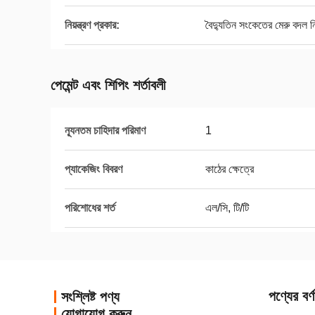
নিয়ন্ত্রণ প্রকার:
বৈদ্যুতিন সংকেতের মেরু বদল নিয়
পেমেন্ট এবং শিপিং শর্তাবলী
ন্যূনতম চাহিদার পরিমাণ
1
প্যাকেজিং বিবরণ
কাঠের ক্ষেত্রে
পরিশোধের শর্ত
এল/সি, টি/টি
পণ্যের বর্ণ
সংশ্লিষ্ট পণ্য
যোগাযোগ করুন