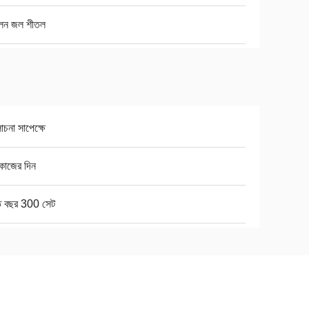
ালন জল শীতল
না সাপেক্ষে
কাজের দিন
তি বছর 300 সেট