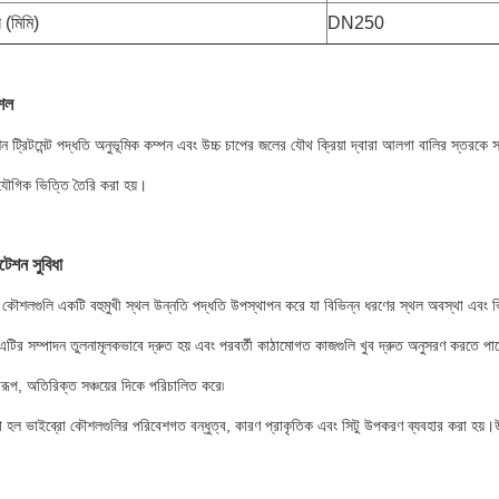
 (মিমি)
DN250
শল
ন ট্রিটমেন্ট পদ্ধতি অনুভূমিক কম্পন এবং উচ্চ চাপের জলের যৌথ ক্রিয়া দ্বারা আলগা বালির স্তরকে
যৌগিক ভিত্তি তৈরি করা হয়।
টেশন সুবিধা
কৌশলগুলি একটি বহুমুখী স্থল উন্নতি পদ্ধতি উপস্থাপন করে যা বিভিন্ন ধরণের স্থল অবস্থা এবং ভিত
ির সম্পাদন তুলনামূলকভাবে দ্রুত হয় এবং পরবর্তী কাঠামোগত কাজগুলি খুব দ্রুত অনুসরণ করতে পারে৷ 
রূপ, অতিরিক্ত সঞ্চয়ের দিকে পরিচালিত করে৷
 হল ভাইব্রো কৌশলগুলির পরিবেশগত বন্ধুত্ব, কারণ প্রাকৃতিক এবং সিটু উপকরণ ব্যবহার করা হয়।উপর