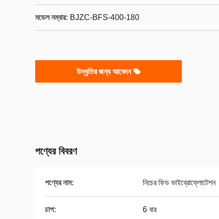
মডেল নম্বার:
BJZC-BFS-400-180
উদ্ধৃতির জন্য আবেদন
পণ্যের বিবরণ
পণ্যের নাম:
নিচের ফিড ভাইব্রোফ্লোটেশন
চাপ:
6 বার