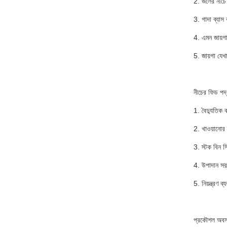
2. জলের নীচে
3. গাদা ব্যাস 
4. এমন জায়গা
5. জায়গা যেখ
নীচের ফিড পদ্
1. বৈদ্যুতিক 
2. খাওয়ানোর ব
3. স্টক বিন স
4. উপাদান সরব
5. নিয়ন্ত্রণ ব্
প্রকৌশল অবস্থ