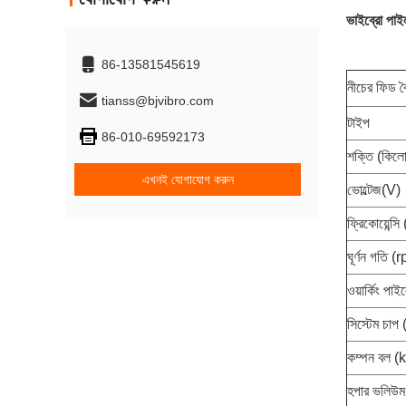
ভাইব্রো পাইল
86-13581545619
নীচের ফিড ব
tianss@bjvibro.com
টাইপ
86-010-69592173
শক্তি (কিলো
এখনই যোগাযোগ করুন
ভোল্টেজ(V)
ফ্রিকোয়েন্স
ঘূর্ণন গতি (
ওয়ার্কিং পাই
সিস্টেম চাপ 
কম্পন বল (
হপার ভলিউ