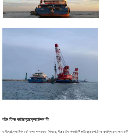
বটম ফিড ভাইব্রোফ্লোটেশন কি
ভাইব্রোফ্লোটেশন কৌশলের সম্প্রসারণ হিসাবে, নীচের ফিড পদ্ধতিটি ভাইব্রোফ্লোটেশন অ্যাপ্লিকেশনের একটি