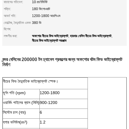
বাতাসের গতিবেগ:
10 m³/মিনিট
শক্তি:
180 কিলোওয়াট
আবর্ত গতি:
1200-1800 আরপিএম
ভোল্টেজ, বৈদ্যুতিক একক
380 ভি
বিশেষ:
অফশোর নীচের ফিড ভাইব্রোফ্লট
হারবার বেসিন নীচের ফিড ভাইব্রোফ্লট
লক্ষণীয় করা:
,
,
নীচের ফিড ভাইব্রোফ্লট সরঞ্জাম
বন্দর বেসিনের 200000 টন চ্যানেল প্রকল্পের জন্য অফশোর বটম ফিড ভাইব্রোফ্লট
নির্মাণ
নীচের ফিড বৈদ্যুতিক ভাইব্রোফ্লট স্পেক।
ঘূর্ণন গতি (rpm)
1200-1800
ওয়ার্কিং পাইলের ব্যাস (মিমি)
900-1200
সিস্টেম চাপ (বার)
6
হপার ভলিউম(m³)
1.2