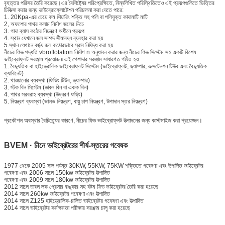
বৃহত্তর পরিসর তৈরি করেছে।এর বৈশিষ্ট্যের পরিপ্রেক্ষিতে, নিম্নলিখিত পরিস্থিতিতেও এই প্রকল্পগুলিতে ভিত্তির
চিকিত্সা করার জন্য ভাইব্রোফ্লোটেশন পরিচালনা করা যেতে পারে:
1. 20Kpa-এর চেয়ে কম শিয়ারিং শক্তি সহ পলি বা পলিযুক্ত কাদামাটি মাটি
2, অফশোর পাথর কলাম নির্মাণ জলের নিচে
3. গাদা ব্যাস কঠোর নিয়ন্ত্রণ অধীনে প্রকল্প
4. স্থান যেখানে জল সম্পদ সীমাবদ্ধ ব্যবহার করা হয়
5.স্থান যেখানে বর্জ্য জল কঠোরভাবে স্রাব নিষিদ্ধ করা হয়
নীচের ফিড পদ্ধতি vbroflotation নির্মাণ n অনুধাবন করার জন্য নীচের ফিড সিস্টেম সহ একটি বিশেষ
ভাইব্রোফ্লট সরঞ্জাম প্রয়োজন৷ এই পেশাদার সরঞ্জাম সাধারণত গঠিত হয়:
1. বৈদ্যুতিক বা হাইড্রোলিক ভাইব্রোফ্লট সিস্টেম (ভাইব্রোফ্লট, ড্যাম্পার, এক্সটেনশন টিউব এবং বৈদ্যুতিক
ক্যাবিনেট)
2. খাওয়ানোর ব্যবস্থা (ফিডিং টিউব, ড্যাম্পার)
3. স্টক বিন সিস্টেম (ডাবল বিন বা একক বিন)
4. পাথর সরবরাহ ব্যবস্থা (উদ্ধরণ ফড়িং)
5. নিয়ন্ত্রণ ব্যবস্থা (ভালভ নিয়ন্ত্রণ, বায়ু চাপ নিয়ন্ত্রণ, উপাদান স্তর নিয়ন্ত্রণ)
প্রকৌশল অবস্থার বৈচিত্র্যের কারণে, নীচের ফিড ভাইব্রোফ্লট উত্পাদনের জন্য কাস্টমাইজ করা প্রয়োজন।
BVEM · চীনে ভাইব্রেটরের শীর্ষ-স্তরের গবেষক
1977 থেকে 2005 সাল পর্যন্ত 30KW, 55KW, 75KW শক্তিতে গবেষণা এবং উত্পাদিত ভাইব্রেটর
গবেষণা এবং 2006 সালে 150kw ভাইব্রেটর উত্পাদিত
গবেষণা এবং 2009 সালে 180kw ভাইব্রেটর উত্পাদিত
2012 সালে ডাবল লক প্রেসার বাঙ্কার সহ বটম ফিড ভাইব্রেটর তৈরি করা হয়েছে
2014 সালে 260kw ভাইব্রেটর গবেষণা এবং উত্পাদিত
2014 সালে Z125 হাইড্রোলিক-চালিত ভাইব্রেটর গবেষণা এবং উত্পাদিত
2014 সালে ভাইব্রেটর কর্মক্ষমতা পরীক্ষার সরঞ্জাম চালু করা হয়েছে