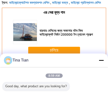
ভাইব্রোফ্লোটেশন কমপ্যাকশন মেশিন
ভাইব্রো ঘনত্ব
ভাইব্রো প্রতিস্থাপন মেশিন
ট্যাগ:
,
,
এর সেরা মূল্য পান
হারবার বেসিনের জন্য অফশোর বটম ফিড
ভাইব্রোফ্লট নির্মাণ 200000 টন চ্যানেল প্রকল্প
চালিয়ে
Tina Tian
নীচের ফিড Vibroflot
অধিক
8:59 AM
Good day, what product are you looking for?
টোন কলাম
180kW Bvem বটম
ডাবল লক প্রেসার স্টক বিন
শুকনো পদ্ধতি নীচের ফিড
পলি কাদামাটি ম
 জন্য 1800
ফিড ভাইব্রোফ্লোটেশন
সহ হাই পাওয়ার 180
ভাইব্রোফ্লট পলিমাটি
শুষ্ক পদ্ধতি নি
রোফ্লোটেশন
টেকনিক সয়েল গ্রাউন্ডকে
কিলোওয়াট ভাইব্রোফ্লট
মাটির উন্নতি BJZC-
BVEM বট
নিক
কম্প্যাক্ট করার জন্য
সরঞ্জাম
V400-180
ভাইব্রো