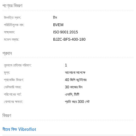
পণ্যের বিবরণ
উৎপত্তি স্থল:
চীন
পরিচিতিমুলক নাম:
BVEM
সাক্ষ্যদান:
ISO 9001:2015
মডেল নম্বার:
BJZC-BFS-400-180
প্রদান
ন্যূনতম চাহিদার পরিমাণ:
1
মূল্য:
আলোচনা সাপেক্ষে
প্যাকেজিং বিবরণ:
40 জিপি কন্টেইনার
ডেলিভারি সময়:
30 কাজের দিন
পরিশোধের শর্ত:
এল/সি, টি/টি
যোগানের ক্ষমতা:
প্রতি বছর 300 সেট
বিবরণ
নীচের ফিড Vibroflot