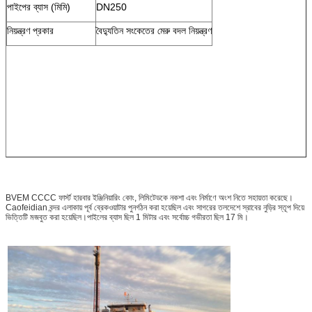
পাইপের ব্যাস (মিমি)
DN250
নিয়ন্ত্রণ প্রকার
বৈদ্যুতিন সংকেতের মেরু বদল নিয়ন্ত্রণ
BVEM CCCC ফার্স্ট হারবার ইঞ্জিনিয়ারিং কোং, লিমিটেডকে নকশা এবং নির্মাণে অংশ নিতে সহায়তা করেছে।
Caofeidian বন্দর এলাকায় পূর্ব ব্রেকওয়াটার পুনর্গঠন করা হয়েছিল এবং সাগরের তলদেশে স্রাবের নুড়ির স্তূপ দিয়ে
ভিত্তিটি মজবুত করা হয়েছিল।পাইলের ব্যাস ছিল 1 মিটার এবং সর্বোচ্চ গভীরতা ছিল 17 মি।