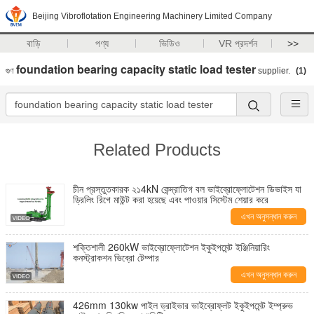
Beijing Vibroflotation Engineering Machinery Limited Company
বাড়ি
পণ্য
ভিডিও
VR প্রদর্শন
>>
foundation bearing capacity static load tester
গুণ
supplier.
(1)
Related Products
চীন প্রস্তুতকারক ২১4kN কেন্দ্রাতিগ বল ভাইব্রোফ্লোটেশন ডিভাইস যা
ড্রিলিং রিগে মাউন্ট করা হয়েছে এবং পাওয়ার সিস্টেম শেয়ার করে
এখন অনুসন্ধান করুন
শক্তিশালী 260kW ভাইব্রোফ্লোটেশন ইকুইপমেন্ট ইঞ্জিনিয়ারিং
কনস্ট্রাকশন ভিব্রো টেম্পার
এখন অনুসন্ধান করুন
426mm 130kw পাইল ড্রাইভার ভাইব্রোফ্লট ইকুইপমেন্ট ইম্প্রুভ