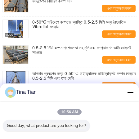
ফাউন্ডেশন বিয়ারিং ক্যাপাসিটি
এখন অনুসন্ধান করুন
0-50°C পরিবেশে কম্পনের ব্যাপ্তি 0.5-2.5 মিমি জন্য বৈদ্যুতিক
Vibroflot সরঞ্জাম
এখন অনুসন্ধান করুন
0.5-2.5 মিমি কম্পন প্রশস্ততা সহ মৃত্তিকা কম্প্যাকশন ভাইব্রোফ্লট
সরঞ্জাম
এখন অনুসন্ধান করুন
আপনার প্রকল্পের জন্য 0-50°C হাইড্রোলিক ভাইব্রোফ্লট কম্পন বিস্তার
0.5-2.5 মিমি এবং তার বেশি
এখন অনুসন্ধান করুন
Tina Tian
300 বার চাপে এবং 2963 মিমি দৈর্ঘ্যের স্টিল ভাইব্রোফ্লট সরঞ্জাম সহ
ভূমি উন্নতি
এখন অনুসন্ধান করুন
10:56 AM
১৭৬ কিলোওয়াট পাওয়ার প্যাক হাইড্রোলিক ভাইব্রোফ্লট তরলীকরণের
Good day, what product are you looking for?
প্রতিরোধের মাটির স্তর ফ্রিকোয়েন্সিতে অভিযোজিত
এখন অনুসন্ধান করুন